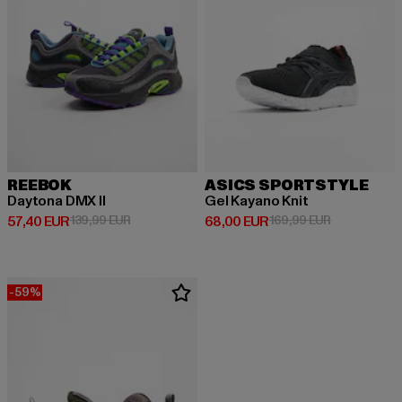
REEBOK
ASICS SPORTSTYLE
Daytona DMX II
Gel Kayano Knit
Derzeitiger Preis: 57,40 EUR
Aktionspreis: 139,99 EUR
Derzeitiger Preis: 68,00 EUR
Aktionspreis
57,40 EUR
139,99 EUR
68,00 EUR
169,99 EUR
-59%