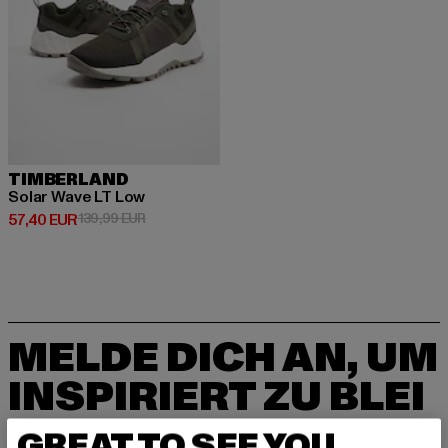
TIMBERLAND
Solar Wave LT Low
Derzeitiger Preis: 57,40 EUR
Aktionspreis: 139,99 EUR
57,40 EUR
139,99 EUR
MELDE DICH AN, UM
INSPIRIERT ZU BLEI
BEN!
GREAT TO SEE YOU