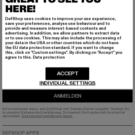
HERE!
Melde dich hier für unseren Newsletter an und
erhalte künftig Informationen über aktuelle Tre
DefShop uses cookies to improve your use experience,
nds, Angebote und Gutscheine von DefShop p
save your preferences, analyse use behaviour and to
er E-Mail!
provide and measure interest-based contents and
advertising. In addition, we allow partners to extract data
or to use cookies. This may also include the processing of
your data in the USA or other countries which do not have
the EU data protection standard. If you want to change
An welchen Produkten bist du interessiert?
this, click on "Custom settings". By clicking on "Accept" you
agree to this.
Data protection
MÄNNER
FRAUEN
ACCEPT
INDIVIDUAL SETTINGS
E-MAIL
ANMELDEN
Informationen dazu, wie DefShop mit Deinen Daten umgeht, findest Du
in unserer Datenschutzerklärung. Du kannst Dich jederzeit kostenfei
abmelden.
Datenschutzerklärung lesen.