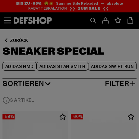
BIS ZU -65%
😲💥 Summer Sale Reloaded — absolute
Zum
Zum
Zum
RABATTESKALATION ❯❯
ZUM SALE
❮❮
Inhalt
Fußzeile
Produktraster
springen
springen
springen
ZURÜCK
SNEAKER SPECIAL
ADIDAS NMD
ADIDAS STAN SMITH
ADIDAS SWIFT RUN
SORTIEREN
FILTER
BELIEBTESTE
3 ARTIKEL
-59%
-60%