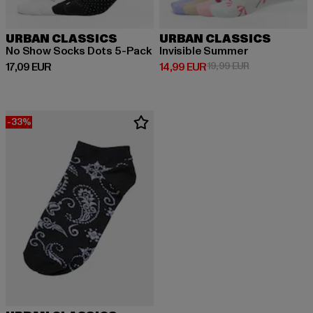
URBAN CLASSICS
URBAN CLASSICS
No Show Socks Dots 5-Pack
Invisible Summer
Derzeitiger Preis: 17,09 EUR
Derzeitiger Preis: 14,99 EUR
Aktionspreis: 
17,09 EUR
14,99 EUR
19,99 EUR
-33%