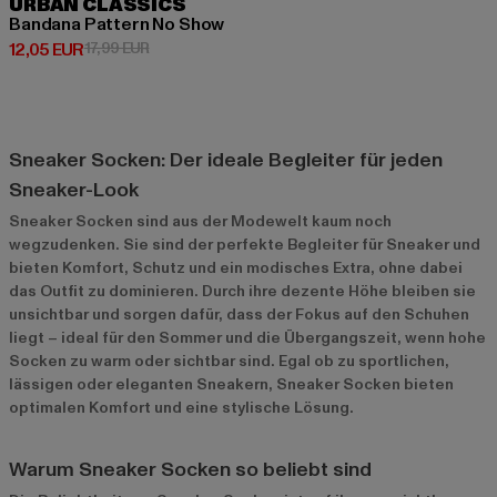
URBAN CLASSICS
Bandana Pattern No Show
Derzeitiger Preis: 12,05 EUR
Aktionspreis: 17,99 EUR
12,05 EUR
17,99 EUR
Sneaker Socken: Der ideale Begleiter für jeden
Sneaker-Look
Sneaker Socken sind aus der Modewelt kaum noch
wegzudenken. Sie sind der perfekte Begleiter für Sneaker und
bieten Komfort, Schutz und ein modisches Extra, ohne dabei
das Outfit zu dominieren. Durch ihre dezente Höhe bleiben sie
unsichtbar und sorgen dafür, dass der Fokus auf den Schuhen
liegt – ideal für den Sommer und die Übergangszeit, wenn hohe
Socken zu warm oder sichtbar sind. Egal ob zu sportlichen,
lässigen oder eleganten Sneakern, Sneaker Socken bieten
optimalen Komfort und eine stylische Lösung.
Warum Sneaker Socken so beliebt sind