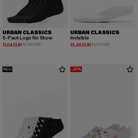
URBAN CLASSICS
URBAN CLASSICS
5-Pack Logo No Show
Invisible
Derzeitiger Preis: 11,04 EUR
Aktionspreis: 12,99 EUR
Derzeitiger Preis: 13,49 EUR
Aktionspreis: 
11,04 EUR
12,99 EUR
13,49 EUR
14,99 EUR
NEU
-25%