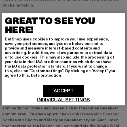
Socke im Schuh.
GREAT TO SEE YOU
Materialien für maximalen Komfort und
HERE!
Atmungsaktivität
Sneaker Socken bestehen oft aus Materialien wie Baumwolle,
DefShop uses cookies to improve your use experience,
Polyester oder Mischgeweben, die für Atmungsaktivität und ein
save your preferences, analyse use behaviour and to
provide and measure interest-based contents and
angenehmes Fußklima sorgen. Baumwollsocken sind weich und
advertising. In addition, we allow partners to extract data
hautfreundlich, während Polyester und Funktionsfasern schnell
or to use cookies. This may also include the processing of
trocknen und die Feuchtigkeit gut ableiten. Hochwertige
your data in the USA or other countries which do not have
the EU data protection standard. If you want to change
Sneaker Socken haben zudem verstärkte Fersen- und
this, click on "Custom settings". By clicking on "Accept" you
Zehenbereiche, die für eine längere Haltbarkeit sorgen.
agree to this.
Data protection
Styling-Tipps für Sneaker Socken
ACCEPT
Sneaker Socken sind perfekt für verschiedene Looks und
INDIVIDUAL SETTINGS
Outfits. Sie passen optimal zu sportlichen, lässigen oder
sommerlichen Styles und lassen sich mit fast allen Sneakern
kombinieren. Für einen sportlichen Look lassen sich Sneaker
Socken mit Shorts und lässigen Sneakern stylen. Auch unter
hochgekrempelten Hosen und Jeans sind sie die ideale Wahl,