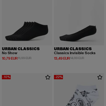
URBAN CLASSICS
URBAN CLASSICS
No Show
Classics Invisible Socks
Derzeitiger Preis: 10,79 EUR
Aktionspreis: 11,99 EUR
Derzeitiger Preis: 13,49 EUR
Aktionspreis: 
10,79 EUR
11,99 EUR
13,49 EUR
14,99 EUR
-10%
-22%