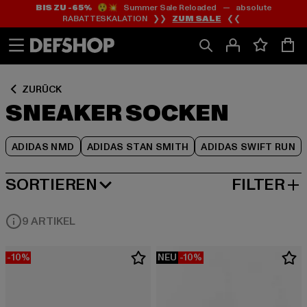
BIS ZU -65%
😲💥 Summer Sale Reloaded — absolute
Zum
Zum
Zum
RABATTESKALATION ❯❯
ZUM SALE
❮❮
Inhalt
Fußzeile
Produktraster
springen
springen
springen
ZURÜCK
SNEAKER SOCKEN
ADIDAS NMD
ADIDAS STAN SMITH
ADIDAS SWIFT RUN
SORTIEREN
FILTER
BELIEBTESTE
9 ARTIKEL
-10%
NEU
-10%