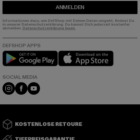
ANMELDEN
Informationen dazu, wie DefShop mit Deinen Daten umgeht, findest Du
in unserer Datenschutzerklärung. Du kannst Dich jederzeit kostenfei
abmelden.
Datenschutzerklärung lesen.
Play market
App store
Instagram
Facebook
YouTube
KOSTENLOSE RETOURE
TIEFPREISGARANTIE