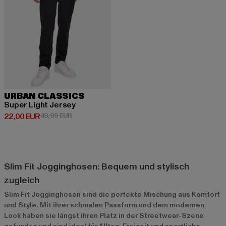
URBAN CLASSICS
Super Light Jersey
Derzeitiger Preis: 22,00 EUR
Aktionspreis: 49,99 EUR
22,00 EUR
49,99 EUR
Slim Fit Jogginghosen: Bequem und stylisch
zugleich
Slim Fit Jogginghosen sind die perfekte Mischung aus Komfort
und Style. Mit ihrer schmalen Passform und dem modernen
Look haben sie längst ihren Platz in der Streetwear-Szene