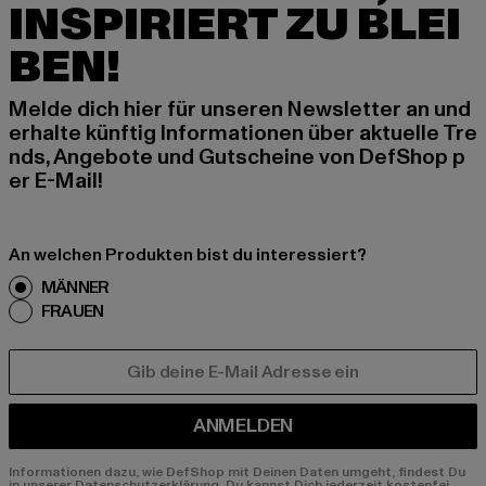
INSPIRIERT ZU BLEI
BEN!
Melde dich hier für unseren Newsletter an und
erhalte künftig Informationen über aktuelle Tre
nds, Angebote und Gutscheine von DefShop p
er E-Mail!
An welchen Produkten bist du interessiert?
MÄNNER
FRAUEN
E-MAIL
ANMELDEN
Informationen dazu, wie DefShop mit Deinen Daten umgeht, findest Du
in unserer Datenschutzerklärung. Du kannst Dich jederzeit kostenfei