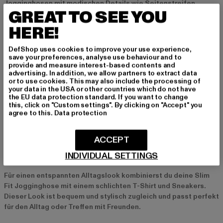
Jogginghosen mit modischen Details wie Seitenstreifen,
GREAT TO SEE YOU
Zippern oder farblichen Akzenten. Diese kleinen Extras
verleihen den Hosen das gewisse Etwas und sorgen dafür, dass
HERE!
sie sich von klassischen Modellen abheben.
DefShop uses cookies to improve your use experience,
save your preferences, analyse use behaviour and to
Slim Fit Jogginghosen mit Markenlogo
provide and measure interest-based contents and
advertising. In addition, we allow partners to extract data
Sportlich-luxuriös wird es mit Slim Fit Jogginghosen, die das
or to use cookies. This may also include the processing of
Logo bekannter Marken tragen. Diese Modelle sind besonders
your data in the USA or other countries which do not have
the EU data protection standard. If you want to change
beliebt und geben deinem Look einen Hauch von Luxus.
this, click on "Custom settings". By clicking on "Accept" you
Kombiniert mit einem Hoodie oder einem schlichten T-Shirt
agree to this.
Data protection
bringst du den sportlichen Style perfekt zur Geltung.
ACCEPT
Styling-Tipps für Slim Fit Jogginghosen
INDIVIDUAL SETTINGS
Casual Look mit T-Shirt und Sneakers
Für einen entspannten Alltagslook kombinierst du deine Slim
Fit Jogginghose mit einem schlichten T-Shirt und Sneakers.
Dieser Look ist bequem und stylisch zugleich und passt perfekt
für den Alltag oder Treffen mit Freunden.