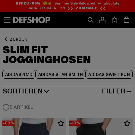
BIS ZU -65%
😲💥 Summer Sale Reloaded — absolute
Zum
Zum
Zum
RABATTESKALATION ❯❯
ZUM SALE
❮❮
Inhalt
Fußzeile
Produktraster
springen
springen
springen
ZURÜCK
SLIM FIT
JOGGINGHOSEN
ADIDAS NMD
ADIDAS STAN SMITH
ADIDAS SWIFT RUN
SORTIEREN
FILTER
BELIEBTESTE
5 ARTIKEL
-60%
-49%