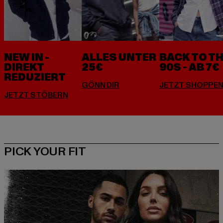
NEW IN -
ALLES UNTER
BACK TO T
DIREKT
25€
90S - AB 7€
REDUZIERT
PICK YOUR FIT