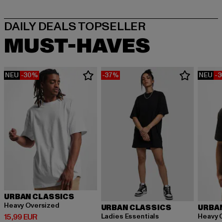
MUST-HAVES
NEU
-30%
-37%
NEU
-
URBAN CLASSICS
Heavy Oversized
URBAN CLASSICS
URBA
Derzeitiger Preis: 15,99 EUR
Ladies Essentials
Heavy 
15,99 EUR