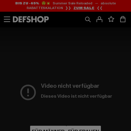
BIS ZU -65%
😲💥 Summer Sale Reloaded — absolute
Zum
Zum
RABATTESKALATION ❯❯
ZUM SALE
❮❮
Inhalt
Fußzeile
springen
springen
HOME
PAGE
|
Video nicht verfügbar
Dieses Video ist nicht verfügbar