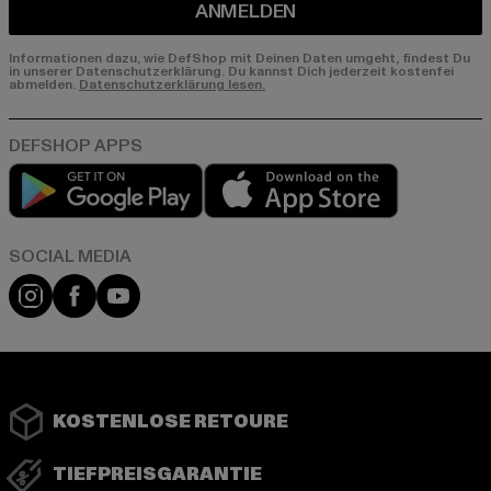
ANMELDEN
Informationen dazu, wie DefShop mit Deinen Daten umgeht, findest Du
in unserer Datenschutzerklärung. Du kannst Dich jederzeit kostenfei
abmelden.
Datenschutzerklärung lesen.
Play market
App store
Instagram
Facebook
YouTube
KOSTENLOSE RETOURE
TIEFPREISGARANTIE