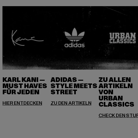
KARL KANI —
ADIDAS —
ZU ALLEN
MUST HAVES
STYLE MEETS
ARTIKELN
FÜR JEDEN
VON
URBAN