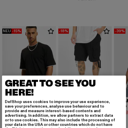
NEU
-15%
-18%
-39%
GREAT TO SEE YOU
HERE!
URBAN CLASSICS
BRANDIT
URBA
DefShop uses cookies to improve your use experience,
Contrast Tall Tee
Urban Legend
save your preferences, analyse use behaviour and to
provide and measure interest-based contents and
Derzeitiger Preis: 12,74 EUR
Derzeitiger Preis: 32,79 EUR
Derzeit
12,74 EUR
32,79 EUR
14,02 
advertising. In addition, we allow partners to extract data
Aktionspreis: 14,99 EUR
Aktionspreis: 39,
14,99 EUR
39,99 EUR
or to use cookies. This may also include the processing of
your data in the USA or other countries which do not have