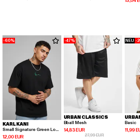
Derzeit
13,04 
-60%
-47%
NEU
-
URBAN CLASSICS
URBA
Bball Mesh
Basic
KARL KANI
Derzeitiger Preis: 14,83 EUR
Derzeit
14,83 EUR
11,99 
Small Signature Green Logo Tee black
Aktionspreis: 27,9
27,99 EUR
Derzeitiger Preis: 12,00 EUR
12,00 EUR