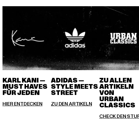
KARL KANI —
ADIDAS —
ZU ALLEN
MUST HAVES
STYLE MEETS
ARTIKELN
FÜR JEDEN
VON
URBAN