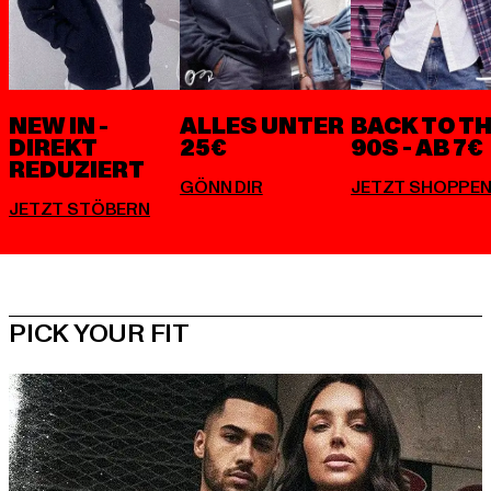
NEW IN -
ALLES UNTER
BACK TO T
DIREKT
25€
90S - AB 7€
REDUZIERT
PICK YOUR FIT