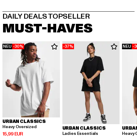
MUST-HAVES
NEU
-30%
-37%
NEU
-
URBAN CLASSICS
Heavy Oversized
URBAN CLASSICS
URBA
Derzeitiger Preis: 15,99 EUR
Ladies Essentials
Heavy 
15,99 EUR