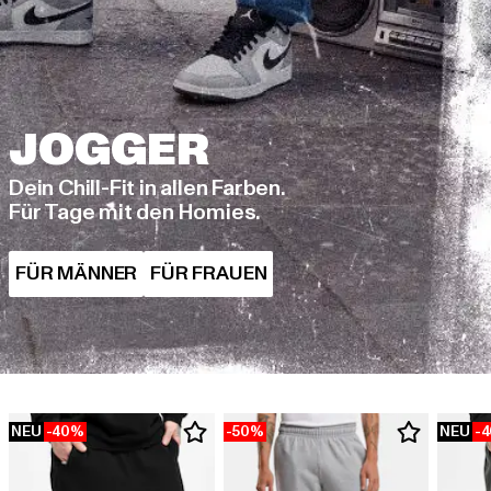
Dein Chill-Fit in allen Farben.
Für Tage mit den Homies.
NEU
-40%
-50%
NEU
-