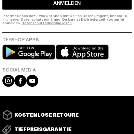
ANMELDEN
Informationen dazu, wie DefShop mit Deinen Daten umgeht, findest Du
in unserer Datenschutzerklärung. Du kannst Dich jederzeit kostenfei
abmelden.
Datenschutzerklärung lesen.
Play market
App store
Instagram
Facebook
YouTube
KOSTENLOSE RETOURE
TIEFPREISGARANTIE