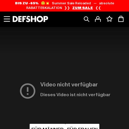
BIS ZU -65%
😲💥 Summer Sale Reloaded — absolute
Zum
Zum
RABATTESKALATION ❯❯
ZUM SALE
❮❮
Inhalt
Fußzeile
springen
springen
HOME
PAGE
|
Video nicht verfügbar
Dieses Video ist nicht verfügbar