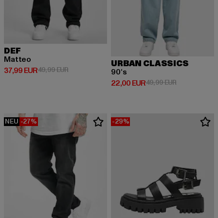
DEF
Matteo
URBAN CLASSICS
Derzeitiger Preis: 37,99 EUR
Aktionspreis: 49,99 EUR
37,99 EUR
49,99 EUR
90‘s
Derzeitiger Preis: 22,00 EUR
Aktionspreis:
22,00 EUR
49,99 EUR
NEU
-27%
-29%