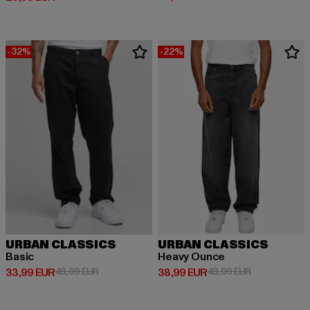
-32%
-22%
URBAN CLASSICS
URBAN CLASSICS
Basic
Heavy Ounce
Derzeitiger Preis: 33,99 EUR
Aktionspreis: 49,99 EUR
Derzeitiger Preis: 38,99 EUR
Aktionspreis:
33,99 EUR
49,99 EUR
38,99 EUR
49,99 EUR