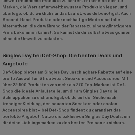
umweltfreundliche Produkte zu achten. Entscheide dich für
Marken, die Wert auf umweltbewusste Produktion legen, und
überlege, ob du wirklich nur das kaufst, was du benötigst. Auch
Second-Hand-Produkte oder nachhaltige Mode sind tolle
Alternativen, die du während der Rabatte zu einem günstigeren
Preis bekommen kannst. So kannst du dir selbst etwas gönnen,
ohne die Umwelt zu belasten.
Singles Day bei Def-Shop: Die besten Deals und
Angebote
Def-Shop bietet am Singles Day unschlagbare Rabatte auf eine
breite Auswahl an Streetwear, Sneakern und Accessoires. Mit
über 22.500 Produkten von mehr als 270 Top-Marken ist Def-
Shop die ideale Anlaufstelle, um dir am Singles Day tolle
Schnäppchen zu sichern. Egal, ob du auf der Suche nach
trendiger Kleidung, den neuesten Sneakern oder coolen
Accessoires bist – bei Def-Shop findest du garantiert das
perfekte Angebot. Nutze die exklusiven Singles Day Deals, um
dir deine Lieblingsmarken zu den besten Preisen zu sichern.