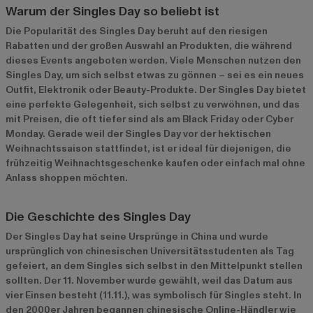
Warum der Singles Day so beliebt ist
Die Popularität des Singles Day beruht auf den riesigen
Rabatten und der großen Auswahl an Produkten, die während
dieses Events angeboten werden. Viele Menschen nutzen den
Singles Day, um sich selbst etwas zu gönnen – sei es ein neues
Outfit, Elektronik oder Beauty-Produkte. Der Singles Day bietet
eine perfekte Gelegenheit, sich selbst zu verwöhnen, und das
mit Preisen, die oft tiefer sind als am Black Friday oder Cyber
Monday. Gerade weil der Singles Day vor der hektischen
Weihnachtssaison stattfindet, ist er ideal für diejenigen, die
frühzeitig Weihnachtsgeschenke kaufen oder einfach mal ohne
Anlass shoppen möchten.
Die Geschichte des Singles Day
Der Singles Day hat seine Ursprünge in China und wurde
ursprünglich von chinesischen Universitätsstudenten als Tag
gefeiert, an dem Singles sich selbst in den Mittelpunkt stellen
sollten. Der 11. November wurde gewählt, weil das Datum aus
vier Einsen besteht (11.11.), was symbolisch für Singles steht. In
den 2000er Jahren begannen chinesische Online-Händler wie