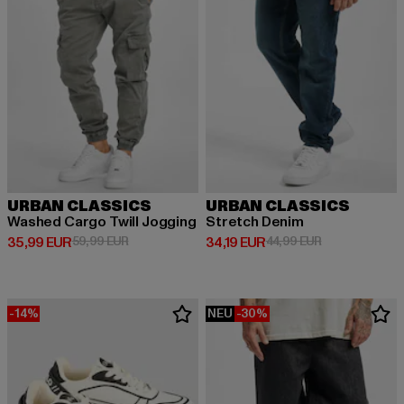
URBAN CLASSICS
URBAN CLASSICS
Washed Cargo Twill Jogging
Stretch Denim
Derzeitiger Preis: 35,99 EUR
Aktionspreis: 59,99 EUR
Derzeitiger Preis: 34,19 EUR
Aktionspreis: 
35,99 EUR
59,99 EUR
34,19 EUR
44,99 EUR
-14%
NEU
-30%