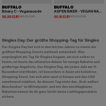
BUFFALO
BUFFALO
Binary C - Vegansuede
ASPEN BIKER - VEGAN NAPPA
Derzeitiger Preis: 98,99 EUR
Aktionspreis: 149,99 EUR
Derzeitiger Preis: 90,19 EUR
Aktionspreis:
98,99 EUR
149,99 EUR
90,19 EUR
109,99 EUR
Singles Day: Der größte Shopping-Tag für Singles
Der Singles Day hat sich in den letzten Jahren zu einem der
größten Shopping-Events weltweit entwickelt. Was
ursprünglich als Tag für Singles begann, um sich selbst zu
feiern, ist heute der ultimative Anlass für riesige Rabatte und
großartige Angebote. Der Singles Day, der jedes Jahr am 11.
November stattfindet, ist besonders in Asien ein beliebtes
Shopping-Event, hat sich aber auch in Europa und den USA
zunehmend etabliert. An diesem Tag steht das „Sich-selbst-
Beschenken“ im Mittelpunkt, und mit den unschlagbaren
Rabatten kannst du dir ganz leicht deine Lieblingsprodukte
sichern.