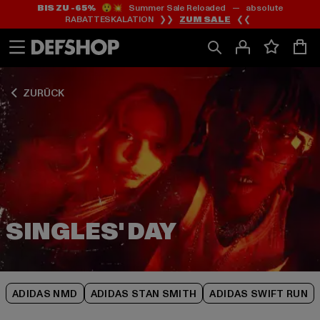
BIS ZU -65%
😲💥 Summer Sale Reloaded — absolute
Zum
Zum
Zum
RABATTESKALATION ❯❯
ZUM SALE
❮❮
Inhalt
Fußzeile
Produktraster
springen
springen
springen
ZURÜCK
ADIDAS NMD
ADIDAS STAN SMITH
ADIDAS SWIFT RUN