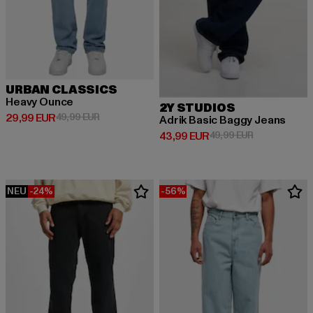
URBAN CLASSICS
Heavy Ounce
2Y STUDIOS
Derzeitiger Preis: 29,99 EUR
Aktionspreis: 49,99 EUR
29,99 EUR
49,99 EUR
Adrik Basic Baggy Jeans
Derzeitiger Preis: 43,99 EUR
Aktionspreis:
43,99 EUR
49,99 EUR
NEU
-24%
-56%