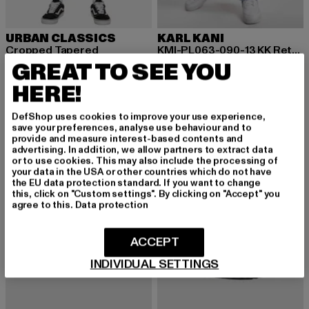
URBAN CLASSICS
KARL KANI
Cropped Tapered
KMI-PL063-090-13 KK Retro Baggy Workwear Denim
GREAT TO SEE YOU
Derzeitiger Preis: 29,99 EUR
Aktionspreis: 49,99 EUR
Derzeitiger Preis: 68,39 EUR
Aktionspreis:
29,99 EUR
49,99 EUR
68,39 EUR
89,99 EUR
HERE!
DefShop uses cookies to improve your use experience,
-34%
-18%
save your preferences, analyse use behaviour and to
provide and measure interest-based contents and
advertising. In addition, we allow partners to extract data
or to use cookies. This may also include the processing of
your data in the USA or other countries which do not have
the EU data protection standard. If you want to change
this, click on "Custom settings". By clicking on "Accept" you
agree to this.
Data protection
ACCEPT
INDIVIDUAL SETTINGS