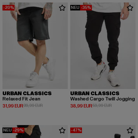
-20%
NEU
-35%
URBAN CLASSICS
URBAN CLASSICS
Relaxed Fit Jean
Washed Cargo Twill Jogging
Derzeitiger Preis: 31,99 EUR
Aktionspreis: 39,99 EUR
Derzeitiger Preis: 38,99 EUR
Aktionspreis:
31,99 EUR
39,99 EUR
38,99 EUR
59,99 EUR
NEU
-29%
-47%