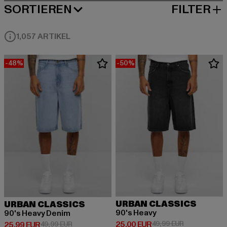
SORTIEREN
FILTER
BELIEBTESTE
1,057 ARTIKEL
-48%
-50%
URBAN CLASSICS
URBAN CLASSICS
90's Heavy
90's Heavy Denim
Derzeitiger Preis: 25,00 EUR
Aktionspreis:
25,00 EUR
49,99 EUR
Derzeitiger Preis: 25,99 EUR
Aktionspreis: 49,99 EUR
25,99 EUR
49,99 EUR