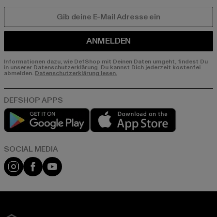
E-MAIL
ANMELDEN
Informationen dazu, wie DefShop mit Deinen Daten umgeht, findest Du
in unserer Datenschutzerklärung. Du kannst Dich jederzeit kostenfei
abmelden.
Datenschutzerklärung lesen.
Play market
App store
Instagram
Facebook
YouTube