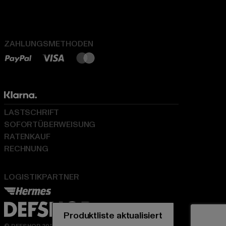
ZAHLUNGSMETHODEN
LASTSCHRIFT
SOFORTÜBERWEISUNG
RATENKAUF
RECHNUNG
LOGISTIKPARTNER