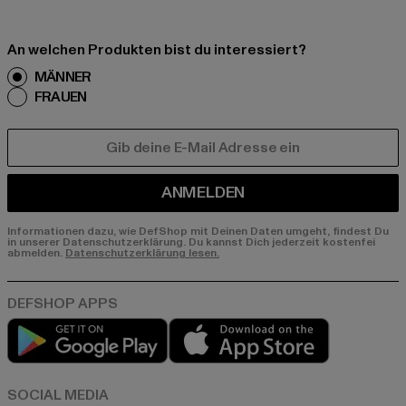
An welchen Produkten bist du interessiert?
MÄNNER
FRAUEN
E-MAIL
ANMELDEN
Informationen dazu, wie DefShop mit Deinen Daten umgeht, findest Du
in unserer Datenschutzerklärung. Du kannst Dich jederzeit kostenfei
abmelden.
Datenschutzerklärung lesen.
Play market
App store