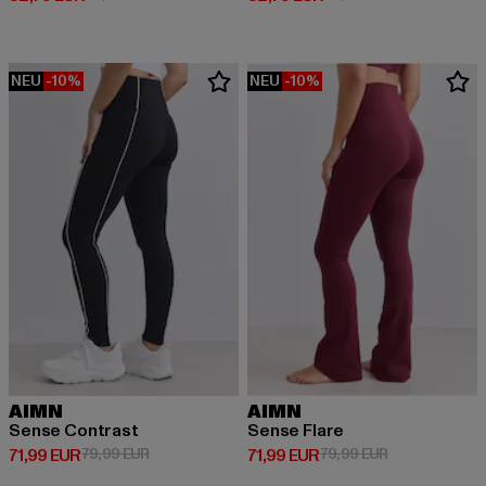
NEU
-10%
NEU
-10%
AIMN
AIMN
Sense Contrast
Sense Flare
Derzeitiger Preis: 71,99 EUR
Aktionspreis: 79,99 EUR
Derzeitiger Preis: 71,99 EUR
Aktionspreis: 
71,99 EUR
79,99 EUR
71,99 EUR
79,99 EUR