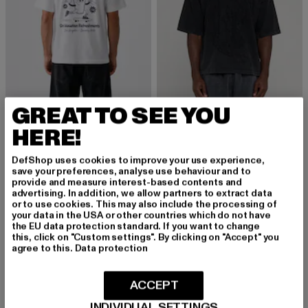
GREAT TO SEE YOU
ON VACATION
FAVELA
HERE!
Smoothie Operator T-Shirt
Big Old F Fabric Patch T-Shirt
Derzeitiger Preis: 44,99 EUR
Aktionspreis: 49,99 EUR
Derzeitiger Preis: 35,99 EUR
Aktionspreis:
44,99 EUR
49,99 EUR
35,99 EUR
39,99 EUR
DefShop uses cookies to improve your use experience,
save your preferences, analyse use behaviour and to
provide and measure interest-based contents and
advertising. In addition, we allow partners to extract data
or to use cookies. This may also include the processing of
NEU
-20%
NEU
-18%
your data in the USA or other countries which do not have
the EU data protection standard. If you want to change
this, click on "Custom settings". By clicking on "Accept" you
agree to this.
Data protection
ACCEPT
INDIVIDUAL SETTINGS