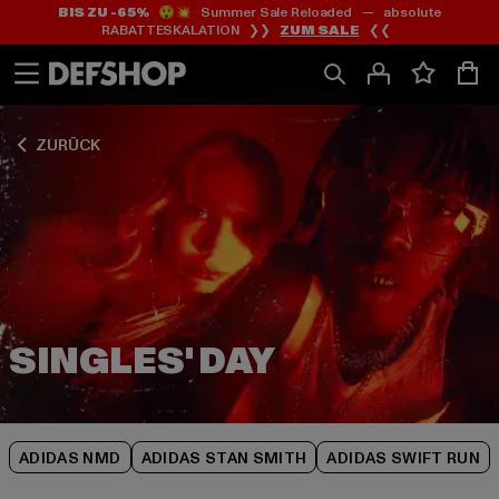
BIS ZU -65%
😲💥 Summer Sale Reloaded — absolute
Zum
Zum
Zum
RABATTESKALATION ❯❯
ZUM SALE
❮❮
Inhalt
Fußzeile
Produktraster
springen
springen
springen
ZURÜCK
ADIDAS NMD
ADIDAS STAN SMITH
ADIDAS SWIFT RUN