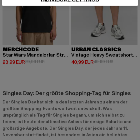
MERCHCODE
URBAN CLASSICS
Star Wars Mandalorian Stronger that you think Loose Tee
Vintage Heavy Sweatshorts 2-Pack
Derzeitiger Preis: 23,99 EUR
Aktionspreis: 29,99 EUR
Derzeitiger Preis: 40,99 EUR
Aktionspreis:
23,99 EUR
29,99 EUR
40,99 EUR
49,99 EUR
Singles Day: Der größte Shopping-Tag für Singles
Der Singles Day hat sich in den letzten Jahren zu einem der
größten Shopping-Events weltweit entwickelt. Was
ursprünglich als Tag für Singles begann, um sich selbst zu
feiern, ist heute der ultimative Anlass für riesige Rabatte und
großartige Angebote. Der Singles Day, der jedes Jahr am 11.
November stattfindet, ist besonders in Asien ein beliebtes