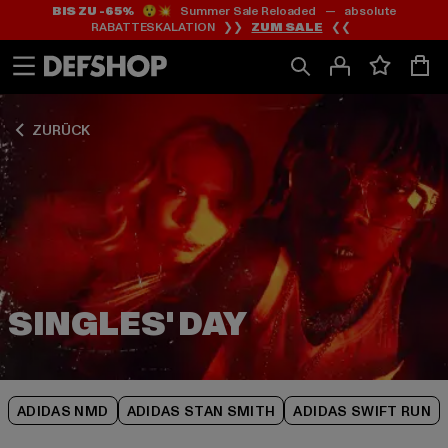
BIS ZU -65%
😲💥 Summer Sale Reloaded — absolute
Zum
Zum
Zum
RABATTESKALATION ❯❯
ZUM SALE
❮❮
Inhalt
Fußzeile
Produktraster
springen
springen
springen
ZURÜCK
ADIDAS NMD
ADIDAS STAN SMITH
ADIDAS SWIFT RUN