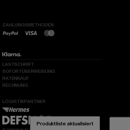
ZAHLUNGSMETHODEN
LASTSCHRIFT
SOFORTÜBERWEISUNG
RATENKAUF
RECHNUNG
LOGISTIKPARTNER
© DEFSHOP 2026. Alle Rechte vorbehalten