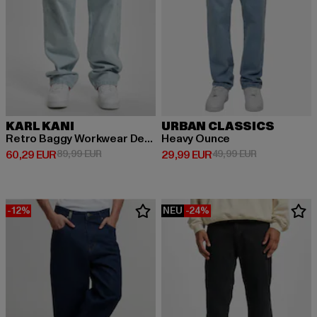
KARL KANI
URBAN CLASSICS
Retro Baggy Workwear Denim Loose Fit
Heavy Ounce
Derzeitiger Preis: 60,29 EUR
Aktionspreis: 89,99 EUR
Derzeitiger Preis: 29,99 EUR
Aktionspreis:
60,29 EUR
89,99 EUR
29,99 EUR
49,99 EUR
-12%
NEU
-24%