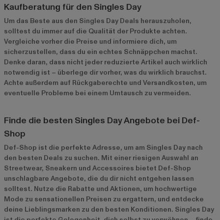
Kaufberatung für den Singles Day
Um das Beste aus den Singles Day Deals herauszuholen,
solltest du immer auf die Qualität der Produkte achten.
Vergleiche vorher die Preise und informiere dich, um
sicherzustellen, dass du ein echtes Schnäppchen machst.
Denke daran, dass nicht jeder reduzierte Artikel auch wirklich
notwendig ist – überlege dir vorher, was du wirklich brauchst.
Achte außerdem auf Rückgaberechte und Versandkosten, um
eventuelle Probleme bei einem Umtausch zu vermeiden.
Finde die besten Singles Day Angebote bei Def-
Shop
Def-Shop ist die perfekte Adresse, um am Singles Day nach
den besten Deals zu suchen. Mit einer riesigen Auswahl an
Streetwear, Sneakern und Accessoires bietet Def-Shop
unschlagbare Angebote, die du dir nicht entgehen lassen
solltest. Nutze die Rabatte und Aktionen, um hochwertige
Mode zu sensationellen Preisen zu ergattern, und entdecke
deine Lieblingsmarken zu den besten Konditionen. Singles Day
ist die perfekte Gelegenheit, dich selbst zu verwöhnen – finde