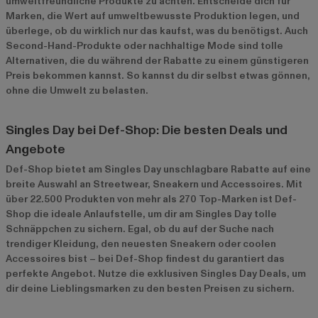
umweltfreundliche Produkte zu achten. Entscheide dich für
Marken, die Wert auf umweltbewusste Produktion legen, und
überlege, ob du wirklich nur das kaufst, was du benötigst. Auch
Second-Hand-Produkte oder nachhaltige Mode sind tolle
Alternativen, die du während der Rabatte zu einem günstigeren
Preis bekommen kannst. So kannst du dir selbst etwas gönnen,
ohne die Umwelt zu belasten.
Singles Day bei Def-Shop: Die besten Deals und
Angebote
Def-Shop bietet am Singles Day unschlagbare Rabatte auf eine
breite Auswahl an Streetwear, Sneakern und Accessoires. Mit
über 22.500 Produkten von mehr als 270 Top-Marken ist Def-
Shop die ideale Anlaufstelle, um dir am Singles Day tolle
Schnäppchen zu sichern. Egal, ob du auf der Suche nach
trendiger Kleidung, den neuesten Sneakern oder coolen
Accessoires bist – bei Def-Shop findest du garantiert das
perfekte Angebot. Nutze die exklusiven Singles Day Deals, um
dir deine Lieblingsmarken zu den besten Preisen zu sichern.