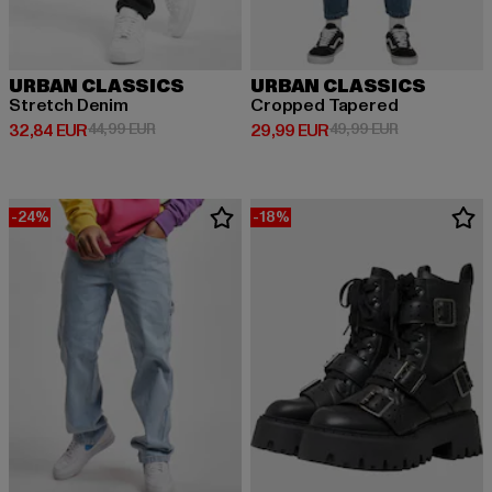
URBAN CLASSICS
URBAN CLASSICS
Stretch Denim
Cropped Tapered
Derzeitiger Preis: 32,84 EUR
Aktionspreis: 44,99 EUR
Derzeitiger Preis: 29,99 EUR
Aktionspreis:
32,84 EUR
44,99 EUR
29,99 EUR
49,99 EUR
-24%
-18%