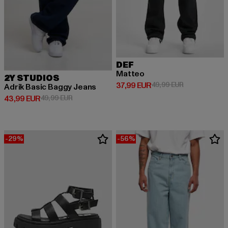
DEF
Matteo
2Y STUDIOS
Derzeitiger Preis: 37,99 EUR
Aktionspreis:
37,99 EUR
49,99 EUR
Adrik Basic Baggy Jeans
Derzeitiger Preis: 43,99 EUR
Aktionspreis: 49,99 EUR
43,99 EUR
49,99 EUR
-29%
-56%