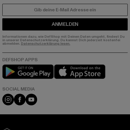
E-MAIL
ANMELDEN
Informationen dazu, wie DefShop mit Deinen Daten umgeht, findest Du
in unserer Datenschutzerklärung. Du kannst Dich jederzeit kostenfei
abmelden.
Datenschutzerklärung lesen.
Play market
App store
Instagram
Facebook
YouTube