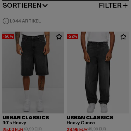
SORTIEREN
FILTER
BELIEBTESTE
1,044 ARTIKEL
-50%
-22%
URBAN CLASSICS
URBAN CLASSICS
90's Heavy
Heavy Ounce
Derzeitiger Preis: 25,00 EUR
Aktionspreis: 49,99 EUR
Derzeitiger Preis: 38,99 EUR
Aktionspreis:
25,00 EUR
49,99 EUR
38,99 EUR
49,99 EUR