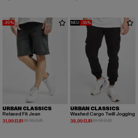
-20%
NEU
-35%
URBAN CLASSICS
URBAN CLASSICS
Relaxed Fit Jean
Washed Cargo Twill Jogging
Derzeitiger Preis: 31,99 EUR
Aktionspreis: 39,99 EUR
Derzeitiger Preis: 38,99 EUR
Aktionspreis:
31,99 EUR
39,99 EUR
38,99 EUR
59,99 EUR