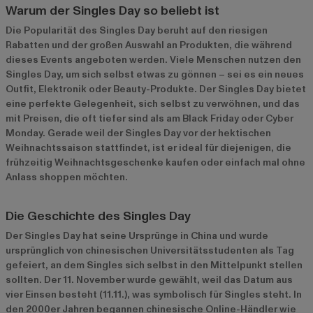
Warum der Singles Day so beliebt ist
Die Popularität des Singles Day beruht auf den riesigen
Rabatten und der großen Auswahl an Produkten, die während
dieses Events angeboten werden. Viele Menschen nutzen den
Singles Day, um sich selbst etwas zu gönnen – sei es ein neues
Outfit, Elektronik oder Beauty-Produkte. Der Singles Day bietet
eine perfekte Gelegenheit, sich selbst zu verwöhnen, und das
mit Preisen, die oft tiefer sind als am Black Friday oder Cyber
Monday. Gerade weil der Singles Day vor der hektischen
Weihnachtssaison stattfindet, ist er ideal für diejenigen, die
frühzeitig Weihnachtsgeschenke kaufen oder einfach mal ohne
Anlass shoppen möchten.
Die Geschichte des Singles Day
Der Singles Day hat seine Ursprünge in China und wurde
ursprünglich von chinesischen Universitätsstudenten als Tag
gefeiert, an dem Singles sich selbst in den Mittelpunkt stellen
sollten. Der 11. November wurde gewählt, weil das Datum aus
vier Einsen besteht (11.11.), was symbolisch für Singles steht. In
den 2000er Jahren begannen chinesische Online-Händler wie