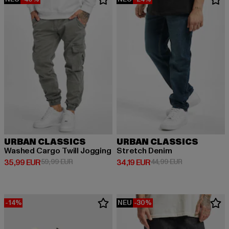
URBAN CLASSICS
URBAN CLASSICS
Washed Cargo Twill Jogging
Stretch Denim
Derzeitiger Preis: 35,99 EUR
Aktionspreis: 59,99 EUR
Derzeitiger Preis: 34,19 EUR
Aktionspreis: 
35,99 EUR
59,99 EUR
34,19 EUR
44,99 EUR
-14%
NEU
-30%