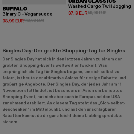
URBAN CLASSICS
Washed Cargo Twill Jogging
BUFFALO
Derzeitiger Preis: 37,19 EUR
Aktionspreis: 
37,19 EUR
59,99 EUR
Binary C - Vegansuede
Derzeitiger Preis: 98,99 EUR
Aktionspreis: 149,99 EUR
98,99 EUR
149,99 EUR
Singles Day: Der größte Shopping-Tag für Singles
Der Singles Day hat sich in den letzten Jahren zu einem der
größten Shopping-Events weltweit entwickelt. Was
ursprünglich als Tag für Singles begann, um sich selbst zu
feiern, ist heute der ultimative Anlass für riesige Rabatte und
großartige Angebote. Der Singles Day, der jedes Jahr am 11.
November stattfindet, ist besonders in Asien ein beliebtes
Shopping-Event, hat sich aber auch in Europa und den USA
zunehmend etabliert. An diesem Tag steht das „Sich-selbst-
Beschenken“ im Mittelpunkt, und mit den unschlagbaren
Rabatten kannst du dir ganz leicht deine Lieblingsprodukte
sichern.