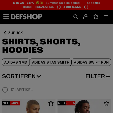
BIS ZU -65%
😲💥 Summer Sale Reloaded — absolute
Zum
Zum
Zum
RABATTESKALATION ❯❯
ZUM SALE
❮❮
Inhalt
Fußzeile
Produktraster
springen
springen
springen
ZURÜCK
SHIRTS, SHORTS,
HOODIES
ADIDAS NMD
ADIDAS STAN SMITH
ADIDAS SWIFT RUN
SORTIEREN
FILTER
BELIEBTESTE
1,171 ARTIKEL
NEU
-30%
NEU
-30%