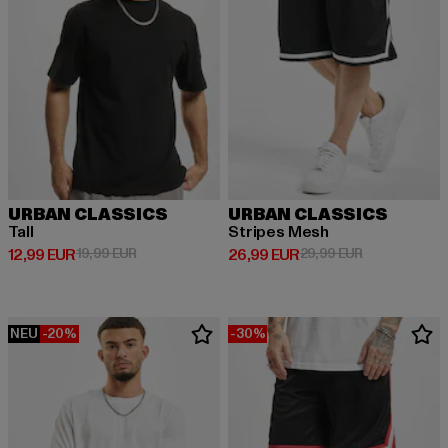
URBAN CLASSICS
URBAN CLASSICS
Tall
Stripes Mesh
Derzeitiger Preis: 12,99 EUR
Aktionspreis: 19,99 EUR
Derzeitiger Preis: 26,99 EUR
Aktionspreis:
12,99 EUR
19,99 EUR
26,99 EUR
29,99 EUR
NEU
-20%
-30%