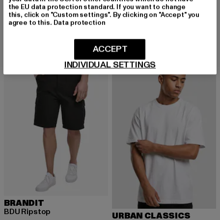
the EU data protection standard. If you want to change
URBAN CLASSICS
BRANDIT
this, click on "Custom settings". By clicking on "Accept" you
Ladies Essentials Short
Urban Legend
agree to this.
Data protection
Derzeitiger Preis: 13,10 EUR
Aktionspreis: 22,99 EUR
Derzeitiger Preis: 32,79 EUR
Aktionspreis:
13,10 EUR
22,99 EUR
32,79 EUR
39,99 EUR
ACCEPT
INDIVIDUAL SETTINGS
NEU
-32%
BRANDIT
BDU Ripstop
URBAN CLASSICS