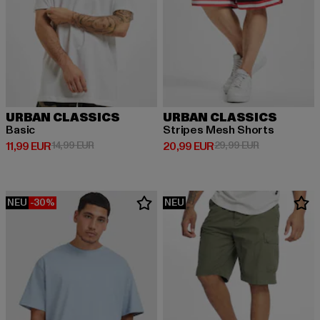
URBAN CLASSICS
URBAN CLASSICS
Basic
Stripes Mesh Shorts
Derzeitiger Preis: 11,99 EUR
Aktionspreis: 14,99 EUR
Derzeitiger Preis: 20,99 EUR
Aktionspreis:
11,99 EUR
14,99 EUR
20,99 EUR
29,99 EUR
NEU
-30%
NEU