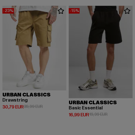
-23%
-15%
URBAN CLASSICS
Drawstring
URBAN CLASSICS
Derzeitiger Preis: 30,79 EUR
Aktionspreis: 39,99 EUR
30,79 EUR
39,99 EUR
Basic Essential
Derzeitiger Preis: 16,99 EUR
Aktionspreis: 
16,99 EUR
19,99 EUR