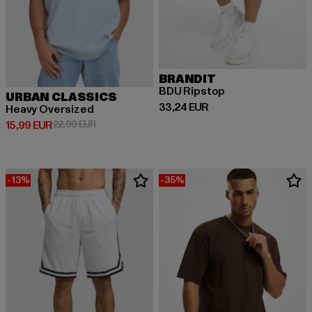
BRANDIT
BDU Ripstop
URBAN CLASSICS
Derzeitiger Preis: 33,24 EUR
33,24 EUR
Heavy Oversized
Derzeitiger Preis: 15,99 EUR
Aktionspreis: 22,99 EUR
15,99 EUR
22,99 EUR
-13%
-35%