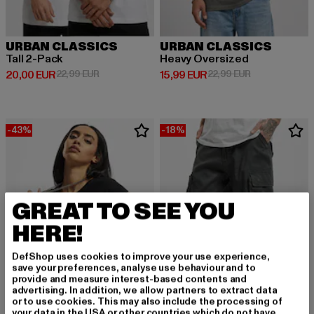
URBAN CLASSICS
URBAN CLASSICS
Tall 2-Pack
Heavy Oversized
Derzeitiger Preis: 20,00 EUR
Aktionspreis: 22,99 EUR
Derzeitiger Preis: 15,99 EUR
Aktionspreis: 
20,00 EUR
22,99 EUR
15,99 EUR
22,99 EUR
-43%
-18%
GREAT TO SEE YOU
HERE!
DefShop uses cookies to improve your use experience,
save your preferences, analyse use behaviour and to
provide and measure interest-based contents and
advertising. In addition, we allow partners to extract data
or to use cookies. This may also include the processing of
your data in the USA or other countries which do not have