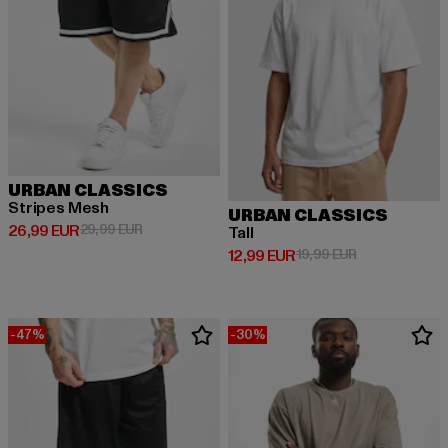
URBAN CLASSICS
Stripes Mesh
URBAN CLASSICS
Derzeitiger Preis: 26,99 EUR
Aktionspreis: 29,99 EUR
26,99 EUR
29,99 EUR
Tall
Derzeitiger Preis: 12,99 EUR
Aktionspreis: 
12,99 EUR
19,99 EUR
-47%
-30%