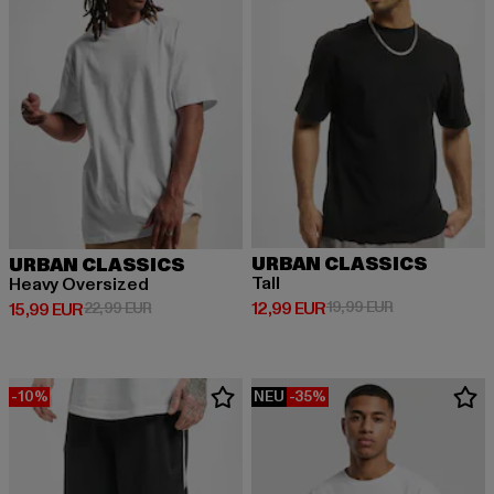
URBAN CLASSICS
URBAN CLASSICS
Tall
Heavy Oversized
Derzeitiger Preis: 12,99 EUR
Aktionspreis: 
12,99 EUR
19,99 EUR
Derzeitiger Preis: 15,99 EUR
Aktionspreis: 22,99 EUR
15,99 EUR
22,99 EUR
-10%
NEU
-35%