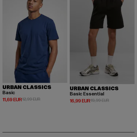
URBAN CLASSICS
URBAN CLASSICS
Basic
Basic Essential
Derzeitiger Preis: 11,69 EUR
Aktionspreis: 12,99 EUR
11,69 EUR
12,99 EUR
Derzeitiger Preis: 16,99 EUR
Aktionspreis: 
16,99 EUR
19,99 EUR