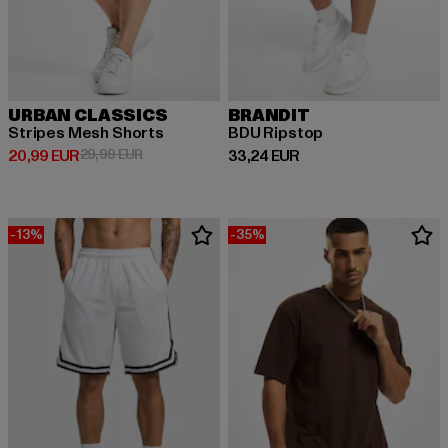
URBAN CLASSICS
BRANDIT
Stripes Mesh Shorts
BDU Ripstop
Derzeitiger Preis: 20,99 EUR
Aktionspreis: 29,99 EUR
Derzeitiger Preis: 33,24 EUR
20,99 EUR
29,99 EUR
33,24 EUR
-13%
-35%