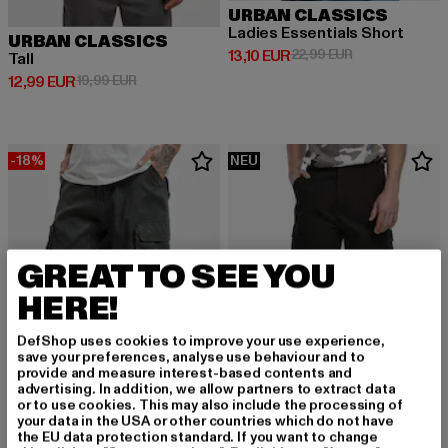
URBAN CLASSICS
Ladies Essentials Short
URBAN CLASSICS
Derzeitiger Preis: 13,10 EUR
Aktionspreis: 2
13,10 EUR
22,99 EUR
Tall
Derzeitiger Preis: 12,99 EUR
Aktionspreis: 19,99 EUR
12,99 EUR
19,99 EUR
-18%
NEU
GREAT TO SEE YOU
HERE!
DefShop uses cookies to improve your use experience,
save your preferences, analyse use behaviour and to
provide and measure interest-based contents and
advertising. In addition, we allow partners to extract data
or to use cookies. This may also include the processing of
your data in the USA or other countries which do not have
the EU data protection standard. If you want to change
BRANDIT
BRANDIT