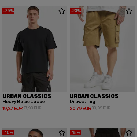
-29%
-23%
URBAN CLASSICS
URBAN CLASSICS
Heavy Basic Loose
Drawstring
Derzeitiger Preis: 19,87 EUR
Aktionspreis: 27,99 EUR
Derzeitiger Preis: 30,79 EUR
Aktionspreis:
19,87 EUR
27,99 EUR
30,79 EUR
39,99 EUR
-10%
-15%