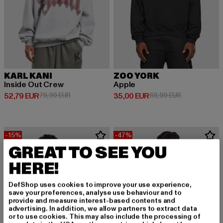
KARL KANI
ZOO YORK
Inside Out Crew
Apple
Derzeitiger Preis: 52,79 EUR
Aktionspreis: 79,99 EUR
Derzeitiger Preis: 35,00 EUR
Aktionspreis:
52,79 EUR
79,99 EUR
35,00 EUR
69,99 EUR
-15%
-47%
GREAT TO SEE YOU
HERE!
DefShop uses cookies to improve your use experience,
save your preferences, analyse use behaviour and to
provide and measure interest-based contents and
advertising. In addition, we allow partners to extract data
or to use cookies. This may also include the processing of