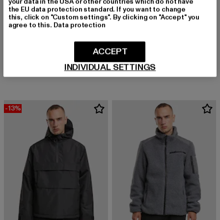
your data in the USA or other countries which do not have
the EU data protection standard. If you want to change
this, click on "Custom settings". By clicking on "Accept" you
agree to this.
Data protection
KARL KANI
BRANDIT
ACCEPT
Autograph Heavy Sweat Oversized
Brandit Women Sherpa Jacket
INDIVIDUAL SETTINGS
Derzeitiger Preis: 67,99 EUR
Aktionspreis: 79,99 EUR
Derzeitiger Preis: 31,79 EUR
Aktionspreis: 
67,99 EUR
79,99 EUR
31,79 EUR
59,99 EUR
-13%