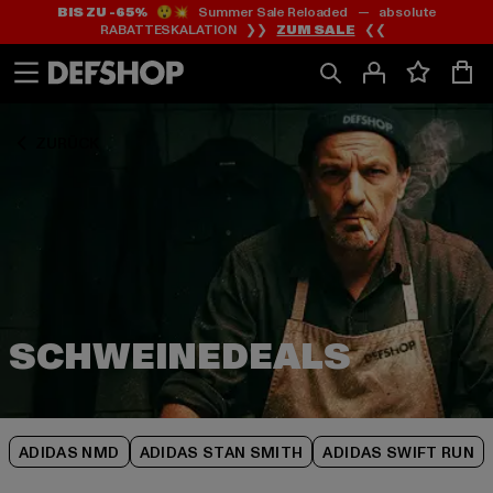
BIS ZU -65%
😲💥 Summer Sale Reloaded — absolute
Zum
Zum
Zum
RABATTESKALATION ❯❯
ZUM SALE
❮❮
Inhalt
Fußzeile
Produktraster
springen
springen
springen
ZURÜCK
ADIDAS NMD
ADIDAS STAN SMITH
ADIDAS SWIFT RUN