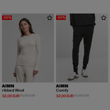
-60%
-60%
AIMN
AIMN
ribbed Wool
Comfy
Derzeitiger Preis: 32,00 EUR
Aktionspreis: 79,99 EUR
Derzeitiger Preis: 32,00 EUR
Aktionspreis:
32,00 EUR
79,99 EUR
32,00 EUR
79,99 EUR