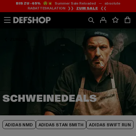
BIS ZU -65%
😲💥 Summer Sale Reloaded — absolute
Zum
Zum
Zum
RABATTESKALATION ❯❯
ZUM SALE
❮❮
Inhalt
Fußzeile
Produktraster
springen
springen
springen
ZURÜCK
ADIDAS NMD
ADIDAS STAN SMITH
ADIDAS SWIFT RUN