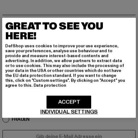
MELDE DICH AN, UM
GREAT TO SEE YOU
HERE!
INSPIRIERT ZU BLEI
BEN!
DefShop uses cookies to improve your use experience,
save your preferences, analyse use behaviour and to
provide and measure interest-based contents and
advertising. In addition, we allow partners to extract data
Melde dich hier für unseren Newsletter an und
or to use cookies. This may also include the processing of
erhalte künftig Informationen über aktuelle Tre
your data in the USA or other countries which do not have
nds, Angebote und Gutscheine von DefShop p
the EU data protection standard. If you want to change
this, click on "Custom settings". By clicking on "Accept" you
er E-Mail!
agree to this.
Data protection
ACCEPT
An welchen Produkten bist du interessiert?
INDIVIDUAL SETTINGS
MÄNNER
FRAUEN