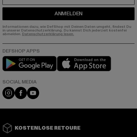
E-MAIL
ANMELDEN
Informationen dazu, wie DefShop mit Deinen Daten umgeht, findest Du
in unserer Datenschutzerklärung. Du kannst Dich jederzeit kostenfei
abmelden.
Datenschutzerklärung lesen.
Play market
App store
Instagram
Facebook
YouTube
KOSTENLOSE RETOURE