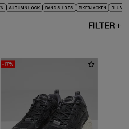
EN
AUTUMN LOOK
BAND SHIRTS
BIKERJACKEN
BLUME
FILTER
-17%