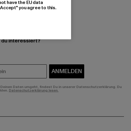
not have the EU data
"Accept" you agree to this.
 du interessiert?
ANMELDEN
Deinen Daten umgeht, findest Du in unserer Datenschutzerklärung. Du
lden.
Datenschutzerklärung lesen.