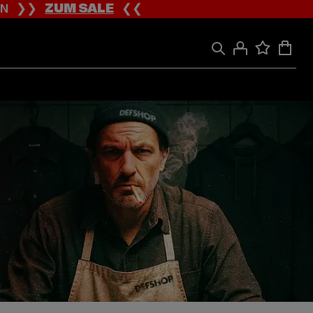
ION ❯❯
ZUM SALE
❮❮