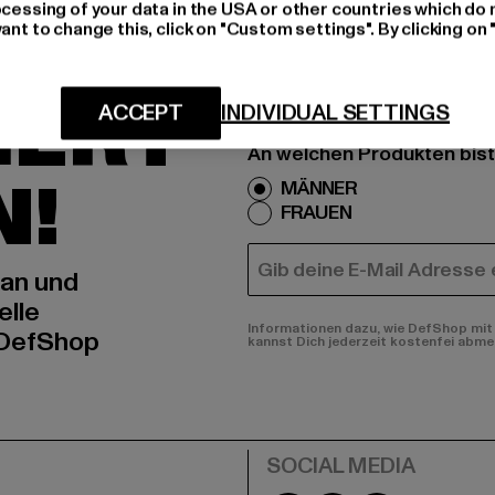
ocessing of your data in the USA or other countries which do 
H AN,
ant to change this, click on "Custom settings". By clicking on 
IERT
ACCEPT
INDIVIDUAL SETTINGS
An welchen Produkten bist
N!
MÄNNER
FRAUEN
E-MAIL
 an und
elle
Informationen dazu, wie DefShop mit 
 DefShop
kannst Dich jederzeit kostenfei abme