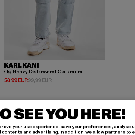
KARL KANI
Og Heavy Distressed Carpenter
Derzeitiger Preis: 58,99 EUR
Aktionspreis: 99,99 EUR
58,99 EUR
99,99 EUR
O SEE YOU HERE!
rove your use experience, save your preferences, analyse u
ontents and advertising. In addition, we allow partners to e