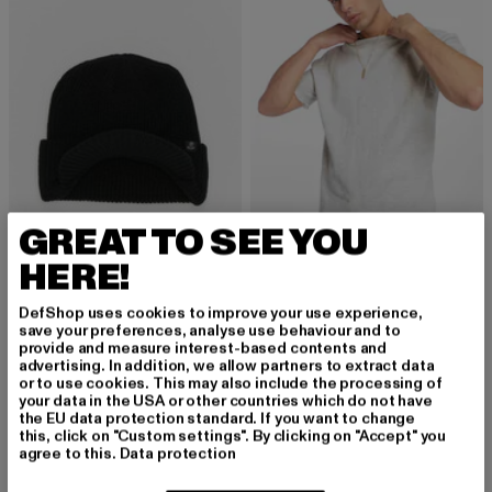
GREAT TO SEE YOU
HERE!
BRANDIT
URBAN CLASSICS
Jeeps
Herirngbone Terry
DefShop uses cookies to improve your use experience,
Derzeitiger Preis: 14,99 EUR
Derzeitiger Preis: 20,09 EUR
Aktionspreis:
14,99 EUR
20,09 EUR
29,99 EUR
save your preferences, analyse use behaviour and to
provide and measure interest-based contents and
advertising. In addition, we allow partners to extract data
or to use cookies. This may also include the processing of
your data in the USA or other countries which do not have
-60%
-53%
the EU data protection standard. If you want to change
this, click on "Custom settings". By clicking on "Accept" you
agree to this.
Data protection