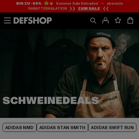
BIS ZU -65%
😲💥 Summer Sale Reloaded — absolute
Zum
Zum
Zum
RABATTESKALATION ❯❯
ZUM SALE
❮❮
Inhalt
Fußzeile
Produktraster
springen
springen
springen
ZURÜCK
ADIDAS NMD
ADIDAS STAN SMITH
ADIDAS SWIFT RUN