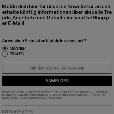
Melde dich hier für unseren Newsletter an und
erhalte künftig Informationen über aktuelle Tre
nds, Angebote und Gutscheine von DefShop p
er E-Mail!
An welchen Produkten bist du interessiert?
MÄNNER
FRAUEN
E-MAIL
ANMELDEN
Informationen dazu, wie DefShop mit Deinen Daten umgeht, findest Du
in unserer Datenschutzerklärung. Du kannst Dich jederzeit kostenfei
abmelden.
Datenschutzerklärung lesen.