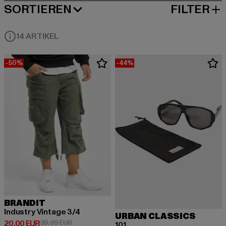
SORTIEREN
FILTER
BELIEBTESTE
14 ARTIKEL
-50%
-44%
BRANDIT
Industry Vintage 3/4
URBAN CLASSICS
Derzeitiger Preis: 20,00 EUR
Aktionspreis: 39,99 EUR
20,00 EUR
39,99 EUR
101