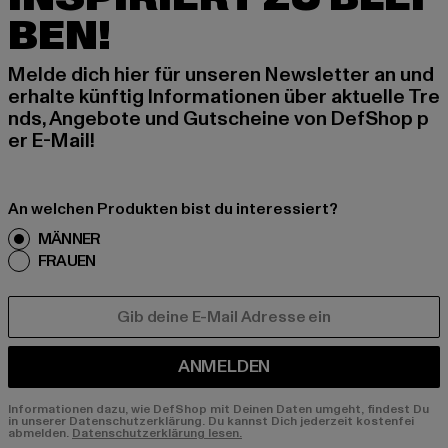
BEN!
Melde dich hier für unseren Newsletter an und
erhalte künftig Informationen über aktuelle Tre
nds, Angebote und Gutscheine von DefShop p
er E-Mail!
An welchen Produkten bist du interessiert?
MÄNNER
FRAUEN
E-MAIL
ANMELDEN
Informationen dazu, wie DefShop mit Deinen Daten umgeht, findest Du
in unserer Datenschutzerklärung. Du kannst Dich jederzeit kostenfei
abmelden.
Datenschutzerklärung lesen.