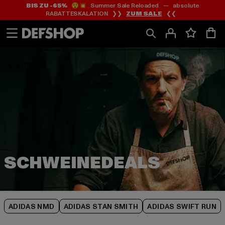
BIS ZU -65%
😲💥 Summer Sale Reloaded — absolute
Zum
Zum
Zum
RABATTESKALATION ❯❯
ZUM SALE
❮❮
Inhalt
Fußzeile
Produktraster
springen
springen
springen
ZURÜCK
ADIDAS NMD
ADIDAS STAN SMITH
ADIDAS SWIFT RUN