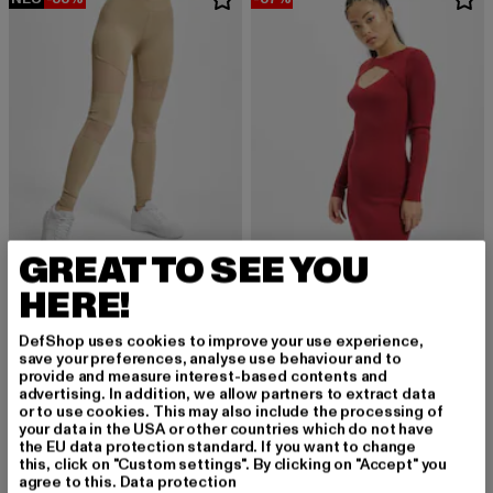
GREAT TO SEE YOU
HERE!
URBAN CLASSICS
URBAN CLASSICS
Ladies Tech Mesh
Cut Out
DefShop uses cookies to improve your use experience,
Derzeitiger Preis: 14,10 EUR
Aktionspreis: 29,99 EUR
Derzeitiger Preis: 22,04 EUR
Aktionspreis:
14,10 EUR
29,99 EUR
22,04 EUR
34,99 EUR
save your preferences, analyse use behaviour and to
provide and measure interest-based contents and
advertising. In addition, we allow partners to extract data
or to use cookies. This may also include the processing of
your data in the USA or other countries which do not have
-48%
-46%
the EU data protection standard. If you want to change
this, click on "Custom settings". By clicking on "Accept" you
agree to this.
Data protection