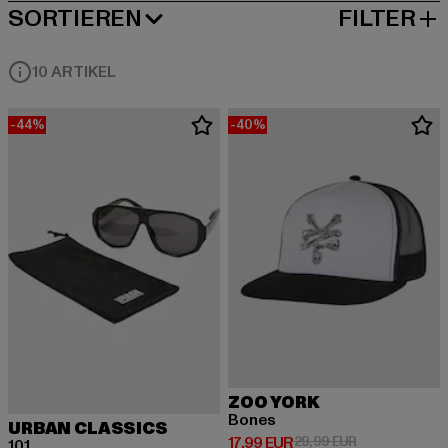
SORTIEREN
FILTER
BELIEBTESTE
10 ARTIKEL
-44%
-40%
ZOO YORK
Bones
URBAN CLASSICS
Derzeitiger Preis: 17,99 EUR
Aktionspreis: 
17,99 EUR
29,99 EUR
101