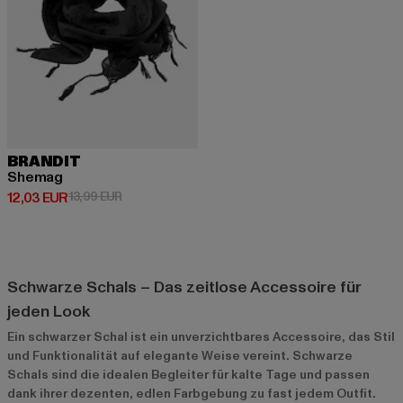
BRANDIT
Shemag
Derzeitiger Preis: 12,03 EUR
Aktionspreis: 13,99 EUR
12,03 EUR
13,99 EUR
Schwarze Schals – Das zeitlose Accessoire für
jeden Look
Ein schwarzer Schal ist ein unverzichtbares Accessoire, das Stil
und Funktionalität auf elegante Weise vereint. Schwarze
Schals sind die idealen Begleiter für kalte Tage und passen
dank ihrer dezenten, edlen Farbgebung zu fast jedem Outfit.