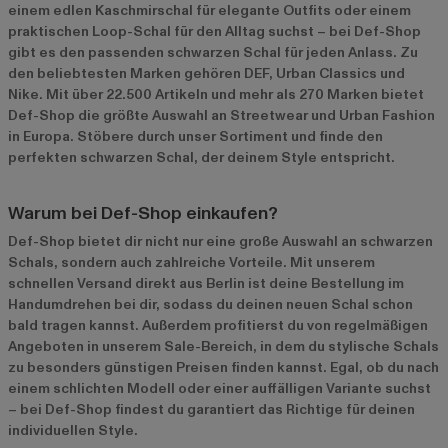
einem edlen Kaschmirschal für elegante Outfits oder einem
praktischen Loop-Schal für den Alltag suchst – bei Def-Shop
gibt es den passenden schwarzen Schal für jeden Anlass. Zu
den beliebtesten Marken gehören
DEF
,
Urban Classics
und
Nike
. Mit über 22.500 Artikeln und mehr als 270 Marken bietet
Def-Shop die größte Auswahl an Streetwear und Urban Fashion
in Europa. Stöbere durch unser Sortiment und finde den
perfekten schwarzen Schal, der deinem Style entspricht.
Warum bei Def-Shop einkaufen?
Def-Shop bietet dir nicht nur eine große Auswahl an schwarzen
Schals, sondern auch zahlreiche Vorteile. Mit unserem
schnellen Versand direkt aus Berlin ist deine Bestellung im
Handumdrehen bei dir, sodass du deinen neuen Schal schon
bald tragen kannst. Außerdem profitierst du von regelmäßigen
Angeboten in unserem
Sale-Bereich
, in dem du stylische Schals
zu besonders günstigen Preisen finden kannst. Egal, ob du nach
einem schlichten Modell oder einer auffälligen Variante suchst
– bei Def-Shop findest du garantiert das Richtige für deinen
individuellen Style.