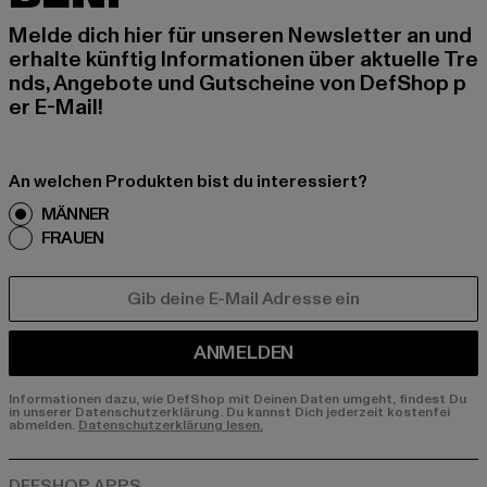
Melde dich hier für unseren Newsletter an und
erhalte künftig Informationen über aktuelle Tre
nds, Angebote und Gutscheine von DefShop p
er E-Mail!
An welchen Produkten bist du interessiert?
MÄNNER
FRAUEN
E-MAIL
ANMELDEN
Informationen dazu, wie DefShop mit Deinen Daten umgeht, findest Du
in unserer Datenschutzerklärung. Du kannst Dich jederzeit kostenfei
abmelden.
Datenschutzerklärung lesen.