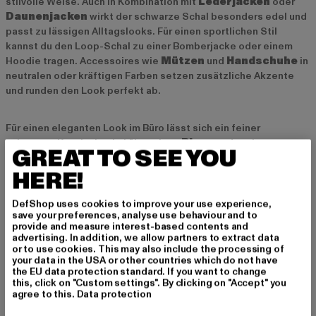
stilvolle Weise. Auch in Kombination mit
Lederjacken
oder
Daunenjacken
wirkt der schwarze Schal besonders edel und
passt zu lässigen Alltagslooks. Für einen sportlichen Stil
kannst du den Loop-Schal zu einer Bomberjacke oder einem
Hoodie tragen. Accessoires wie
Mützen
und
Handschuhe
in
neutralen oder kräftigen Farben setzen zusätzliche Akzente
und runden den Look perfekt ab.
Für einen eleganten Look im Büro lässt sich ein feiner
schwarzer Kaschmirschal über einen
Blazer
oder einen
GREAT TO SEE YOU
Trenchcoat
tragen. Durch die schlichte Farbgebung wirkt der
Schal dezent und stilvoll zugleich und harmoniert perfekt mit
HERE!
klassischen Business-Outfits. Ein schwarzer Schal ist ein
Accessoire, das jedem Outfit Tiefe verleiht und dabei schlicht
DefShop uses cookies to improve your use experience,
save your preferences, analyse use behaviour and to
und stilvoll bleibt.
provide and measure interest-based contents and
advertising. In addition, we allow partners to extract data
or to use cookies. This may also include the processing of
Schwarze Schals für jede Jahreszeit
your data in the USA or other countries which do not have
the EU data protection standard. If you want to change
Schwarze Schals sind das ganze Jahr über tragbar und lassen
this, click on "Custom settings". By clicking on "Accept" you
sich je nach Material an die jeweilige Jahreszeit anpassen. Im
agree to this.
Data protection
Herbst ist ein leichter Kaschmir- oder Baumwollschal ideal, um