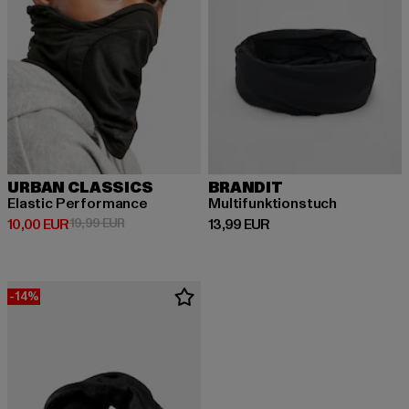
URBAN CLASSICS
BRANDIT
Elastic Performance
Multifunktionstuch
Derzeitiger Preis: 10,00 EUR
Aktionspreis: 19,99 EUR
Derzeitiger Preis: 13,99 EUR
10,00 EUR
19,99 EUR
13,99 EUR
-14%