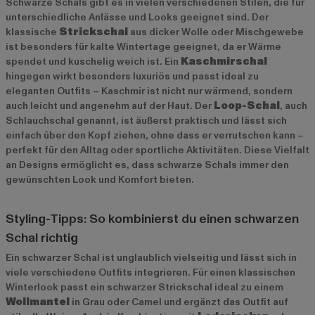
Schwarze Schals gibt es in vielen verschiedenen Stilen, die für
unterschiedliche Anlässe und Looks geeignet sind. Der
klassische
Strickschal
aus dicker Wolle oder Mischgewebe
ist besonders für kalte Wintertage geeignet, da er Wärme
spendet und kuschelig weich ist. Ein
Kaschmirschal
hingegen wirkt besonders luxuriös und passt ideal zu
eleganten Outfits – Kaschmir ist nicht nur wärmend, sondern
auch leicht und angenehm auf der Haut. Der
Loop-Schal
, auch
Schlauchschal genannt, ist äußerst praktisch und lässt sich
einfach über den Kopf ziehen, ohne dass er verrutschen kann –
perfekt für den Alltag oder sportliche Aktivitäten. Diese Vielfalt
an Designs ermöglicht es, dass schwarze Schals immer den
gewünschten Look und Komfort bieten.
Styling-Tipps: So kombinierst du einen schwarzen
Schal richtig
Ein schwarzer Schal ist unglaublich vielseitig und lässt sich in
viele verschiedene Outfits integrieren. Für einen klassischen
Winterlook passt ein schwarzer Strickschal ideal zu einem
Wollmantel
in Grau oder Camel und ergänzt das Outfit auf