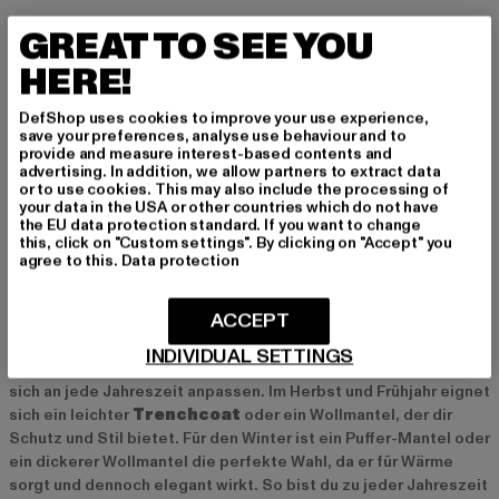
Styling-Tipps: So kombinierst du einen schwarzen
GREAT TO SEE YOU
Mantel richtig
HERE!
Ein schwarzer Mantel lässt sich mühelos in viele Outfits
integrieren und verleiht ihnen einen edlen Touch. Für einen
DefShop uses cookies to improve your use experience,
entspannten Alltagslook kannst du ihn mit
Jeans
und Stiefeln
save your preferences, analyse use behaviour and to
provide and measure interest-based contents and
kombinieren – ideal für kühle Tage. Für formelle Anlässe lässt
advertising. In addition, we allow partners to extract data
sich der Mantel perfekt mit einer
Anzughose
und einer Bluse
or to use cookies. This may also include the processing of
tragen. Auch zu Kleidern passt ein schwarzer Mantel
your data in the USA or other countries which do not have
the EU data protection standard. If you want to change
hervorragend und unterstreicht deinen eleganten Stil.
this, click on "Custom settings". By clicking on "Accept" you
Accessoires wie Schals, Mützen und Handschuhe setzen
agree to this.
Data protection
zusätzliche Akzente und machen den Look komplett.
ACCEPT
Schwarze Mäntel für jede Jahreszeit
INDIVIDUAL SETTINGS
Ein schwarzer Mantel ist das ganze Jahr über tragbar und lässt
sich an jede Jahreszeit anpassen. Im Herbst und Frühjahr eignet
sich ein leichter
Trenchcoat
oder ein Wollmantel, der dir
Schutz und Stil bietet. Für den Winter ist ein Puffer-Mantel oder
ein dickerer Wollmantel die perfekte Wahl, da er für Wärme
sorgt und dennoch elegant wirkt. So bist du zu jeder Jahreszeit