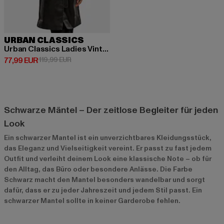
URBAN CLASSICS
Urban Classics Ladies Vintage Leather Trenchcoat
Derzeitiger Preis: 77,99 EUR
Aktionspreis: 119,99 EUR
77,99 EUR
119,99 EUR
Schwarze Mäntel – Der zeitlose Begleiter für jeden
Look
Ein schwarzer Mantel ist ein unverzichtbares Kleidungsstück,
das Eleganz und Vielseitigkeit vereint. Er passt zu fast jedem
Outfit und verleiht deinem Look eine klassische Note – ob für
den Alltag, das Büro oder besondere Anlässe. Die Farbe
Schwarz macht den Mantel besonders wandelbar und sorgt
dafür, dass er zu jeder Jahreszeit und jedem Stil passt. Ein
schwarzer Mantel sollte in keiner Garderobe fehlen.