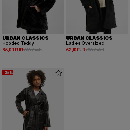
URBAN CLASSICS
URBAN CLASSICS
Hooded Teddy
Ladies Oversized
Derzeitiger Preis: 65,99 EUR
Aktionspreis: 99,99 EUR
Derzeitiger Preis: 63,19 EUR
Aktionspreis: 
65,99 EUR
99,99 EUR
63,19 EUR
79,99 EUR
-35%