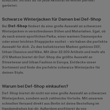
schützen. So bist du für jede Aktivität im Winter perfekt
gerüstet.
Schwarze Winterjacken für Damen bei Def-Shop
Bei
Def-Shop
findest du eine große Auswahl an schwarzen
Winterjacken in verschiedenen Stilen und Materialien. Egal, ob
du nach einem sportlichen Parka, einer warmen Daunenjacke
oder einer leichten Steppjacke suchst – wir haben die perfekte
Auswahl für dich. Zu den beliebtesten Marken gehören
DEF
,
Urban Classics
und
Nike
. Mit über 22.500 Artikeln und mehr als
270 Marken bietet dir Def-Shop die größte Auswahl an
Streetwear und Urban Fashion in Europa. Entdecke unser
Sortiment und finde die perfekte schwarze Winterjacke für
deinen Style.
Warum bei Def-Shop einkaufen?
Def-Shop bietet dir nicht nur eine große Auswahl an schwarzen
Winterjacken, sondern auch zahlreiche Vorteile. Mit unserem
schnellen Versand direkt aus Berlin ist deine Bestellung im
Handumdrehen bei dir. Außerdem profitierst du von