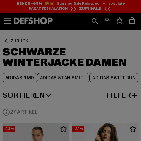
BIS ZU -65%
😲💥 Summer Sale Reloaded — absolute
Zum
Zum
Zum
RABATTESKALATION ❯❯
ZUM SALE
❮❮
Inhalt
Fußzeile
Produktraster
springen
springen
springen
ZURÜCK
SCHWARZE
WINTERJACKE DAMEN
ADIDAS NMD
ADIDAS STAN SMITH
ADIDAS SWIFT RUN
SORTIEREN
FILTER
BELIEBTESTE
27 ARTIKEL
-40%
-37%