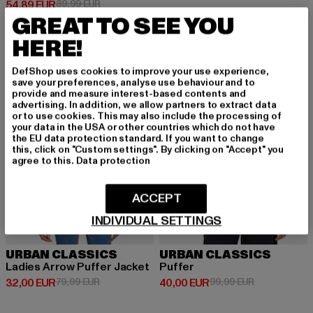
Derzeitiger Preis: 54,89 EUR
Aktionspreis: 89,99 EUR
54,89 EUR
89,99 EUR
GREAT TO SEE YOU
HERE!
-60%
-60%
DefShop uses cookies to improve your use experience,
save your preferences, analyse use behaviour and to
provide and measure interest-based contents and
advertising. In addition, we allow partners to extract data
or to use cookies. This may also include the processing of
your data in the USA or other countries which do not have
the EU data protection standard. If you want to change
this, click on "Custom settings". By clicking on "Accept" you
agree to this.
Data protection
ACCEPT
INDIVIDUAL SETTINGS
URBAN CLASSICS
URBAN CLASSICS
Ladies Arrow Puffer Jacket
Puffer
Derzeitiger Preis: 32,00 EUR
Aktionspreis: 79,99 EUR
Derzeitiger Preis: 40,00 EUR
Aktionspreis:
32,00 EUR
79,99 EUR
40,00 EUR
99,99 EUR