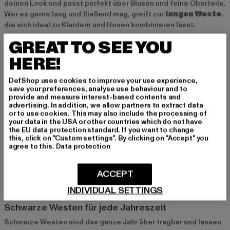
deinen Look und passt perfekt über Blusen und feine Oberteile.
Wer es gerne lang und fließend mag, greift zur
langen Weste
,
die sich ideal zu Kleidern und Hosen kombinieren lässt.
GREAT TO SEE YOU
Styling-Tipps: So kombinierst du eine schwarze
HERE!
Weste richtig
DefShop uses cookies to improve your use experience,
Schwarze Westen lassen sich mit vielen Outfits kombinieren
save your preferences, analyse use behaviour and to
und bieten unzählige Styling-Möglichkeiten. Für einen
provide and measure interest-based contents and
entspannten Look kannst du sie mit einer
Bluse
und Jeans
advertising. In addition, we allow partners to extract data
or to use cookies. This may also include the processing of
kombinieren – ideal für den Alltag. Wenn du es eleganter
your data in the USA or other countries which do not have
magst, passt eine Anzugweste perfekt über ein
the EU data protection standard. If you want to change
langärmeliges Kleid
oder einen
feinen Pullover
. Für einen
this, click on "Custom settings". By clicking on "Accept" you
agree to this.
Data protection
sportlichen Stil ist eine Pufferweste ideal, kombiniert mit
Jogginghosen oder Leggings. Accessoires wie Schals, Hüte
oder Sonnenbrillen setzen zusätzlich Akzente und machen den
ACCEPT
Look komplett.
INDIVIDUAL SETTINGS
Schwarze Westen für jede Jahreszeit
Schwarze Westen sind das ganze Jahr über tragbar und lassen