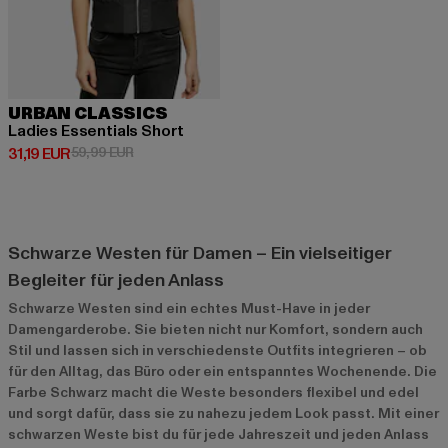
URBAN CLASSICS
Ladies Essentials Short
Derzeitiger Preis: 31,19 EUR
Aktionspreis: 59,99 EUR
31,19 EUR
59,99 EUR
Schwarze Westen für Damen – Ein vielseitiger
Begleiter für jeden Anlass
Schwarze Westen sind ein echtes Must-Have in jeder
Damengarderobe. Sie bieten nicht nur Komfort, sondern auch
Stil und lassen sich in verschiedenste Outfits integrieren – ob
für den Alltag, das Büro oder ein entspanntes Wochenende. Die
Farbe Schwarz macht die Weste besonders flexibel und edel
und sorgt dafür, dass sie zu nahezu jedem Look passt. Mit einer
schwarzen Weste bist du für jede Jahreszeit und jeden Anlass