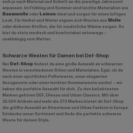
sich je nach Material und Schnitt an die jeweilige Jahreszeit
anpassen. Im Frühling und Sommer sind leichte Materialien wie
Baumwolle
oder
Leinen
ideal und sorgen für einen luftigen
Look. Für Herbst und Winter eignen sich Westen aus
Wolle
oder dickeren Stoffen, die für zusätzliche Wärme sorgen. So
bist du stets modisch und komfortabel unterwegs –
unabhängig vom Wetter.
Schwarze Westen für Damen bei Def-Shop
Bei
Def-Shop
findest du eine große Auswahl an schwarzen
Westen in verschiedenen Stilen und Materialien. Egal, ob du
nach einer sportlichen Pufferweste, einer eleganten
Anzugweste oder einer leichten Sommerweste suchst – wir
haben die perfekte Auswahl für dich. Zu den beliebtesten
Marken gehören
DEF
,
Ellesse
und
Urban Classics
. Mit über
22.500 Artikeln und mehr als 270 Marken bietet dir Def-Shop
die größte Auswahl an Streetwear und Urban Fashion in Europa.
Entdecke unser Sortiment und finde die perfekte schwarze
Weste für deinen Style.