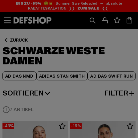
BIS ZU -65%
😲💥 Summer Sale Reloaded — absolute
Zum
Zum
Zum
RABATTESKALATION ❯❯
ZUM SALE
❮❮
Inhalt
Fußzeile
Produktraster
springen
springen
springen
ZURÜCK
SCHWARZE WESTE
DAMEN
ADIDAS NMD
ADIDAS STAN SMITH
ADIDAS SWIFT RUN
SORTIEREN
FILTER
NEUESTE
7 ARTIKEL
-43%
-16%