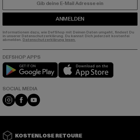
E-MAIL
ANMELDEN
Informationen dazu, wie DefShop mit Deinen Daten umgeht, findest Du
in unserer Datenschutzerklärung. Du kannst Dich jederzeit kostenfei
abmelden.
Datenschutzerklärung lesen.
Play market
App store
Instagram
Facebook
YouTube
KOSTENLOSE RETOURE