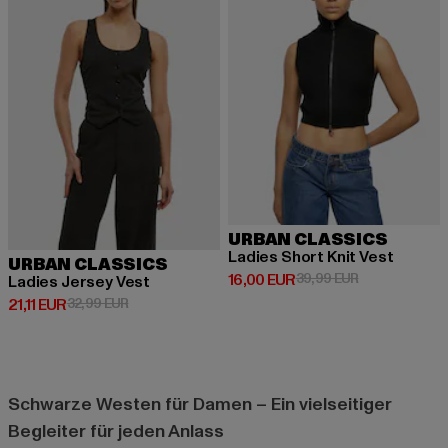
URBAN CLASSICS
Ladies Short Knit Vest
URBAN CLASSICS
Derzeitiger Preis: 16,00 EUR
Aktionspreis: 
16,00 EUR
39,99 EUR
Ladies Jersey Vest
Derzeitiger Preis: 21,11 EUR
Aktionspreis: 32,99 EUR
21,11 EUR
32,99 EUR
Schwarze Westen für Damen – Ein vielseitiger
Begleiter für jeden Anlass