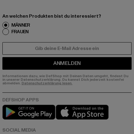
An welchen Produkten bist du interessiert?
MÄNNER
FRAUEN
E-MAIL
ANMELDEN
Informationen dazu, wie DefShop mit Deinen Daten umgeht, findest Du
in unserer Datenschutzerklärung. Du kannst Dich jederzeit kostenfei
abmelden.
Datenschutzerklärung lesen.
Play market
App store