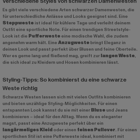
Verschiedene Styles von schwarzen Damenwesten
Es gibt viele verschiedene Arten schwarzer Damenwesten, die
für unterschiedliche Anlässe und Looks geeignet sind. Eine
Steppweste
ist ideal für kühlere Tage und verleiht deinem
Outfit eine sportliche Note. Für einen trendigen Streetstyle-
Look ist die
Pufferweste
eine modische Wahl, die zudem
angenehm warm hält. Eine
Anzugweste
bringt Eleganz in
deinen Look und passt perfekt über Blusen und feine Oberteile.
Wer es gerne lang und fließend mag, greift zur
langen Weste
,
die sich ideal zu Kleidern und Hosen kombinieren lässt.
Styling-Tipps: So kombinierst du eine schwarze
Weste richtig
Schwarze Westen lassen sich mit vielen Outfits kombinieren
und bieten unzählige Styling-Möglichkeiten. Für einen
entspannten Look kannst du sie mit einer
Bluse
und Jeans
kombinieren – ideal für den Alltag. Wenn du es eleganter
magst, passt eine Anzugweste perfekt über ein
langärmeliges Kleid
oder einen
feinen Pullover
. Für einen
sportlichen Stil ist eine Pufferweste ideal, kombiniert mit