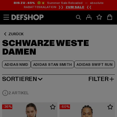
BIS ZU -65%
😲💥 Summer Sale Reloaded — absolute
Zum
Zum
Zum
RABATTESKALATION ❯❯
ZUM SALE
❮❮
Inhalt
Fußzeile
Produktraster
springen
springen
springen
ZURÜCK
SCHWARZE WESTE
DAMEN
ADIDAS NMD
ADIDAS STAN SMITH
ADIDAS SWIFT RUN
SORTIEREN
FILTER
BELIEBTESTE
2 ARTIKEL
-36%
-60%