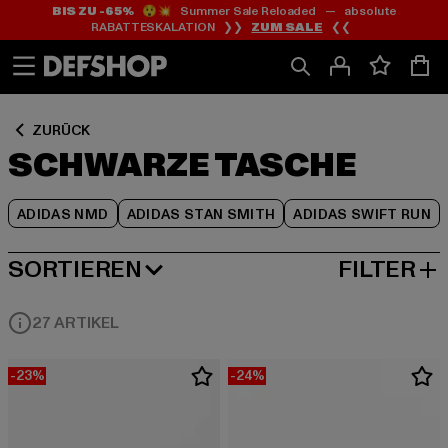
BIS ZU -65%
😲💥 Summer Sale Reloaded — absolute
Zum
Zum
Zum
RABATTESKALATION ❯❯
ZUM SALE
❮❮
Inhalt
Fußzeile
Produktraster
springen
springen
springen
ZURÜCK
SCHWARZE TASCHE
ADIDAS NMD
ADIDAS STAN SMITH
ADIDAS SWIFT RUN
SORTIEREN
FILTER
BELIEBTESTE
27 ARTIKEL
-23%
-24%