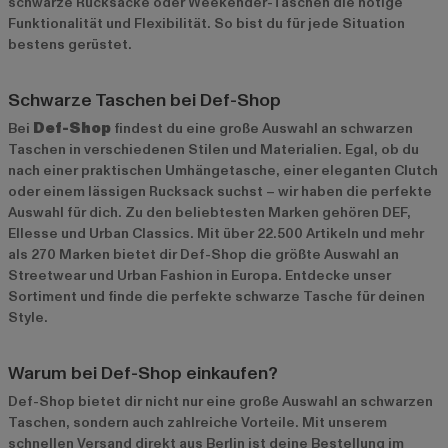
schwarze Rucksäcke oder Weekender-Taschen die nötige
Funktionalität und Flexibilität. So bist du für jede Situation
bestens gerüstet.
Schwarze Taschen bei Def-Shop
Bei
Def-Shop
findest du eine große Auswahl an schwarzen
Taschen in verschiedenen Stilen und Materialien. Egal, ob du
nach einer praktischen Umhängetasche, einer eleganten Clutch
oder einem lässigen Rucksack suchst – wir haben die perfekte
Auswahl für dich. Zu den beliebtesten Marken gehören
DEF
,
Ellesse
und
Urban Classics
. Mit über 22.500 Artikeln und mehr
als 270 Marken bietet dir Def-Shop die größte Auswahl an
Streetwear und Urban Fashion in Europa. Entdecke unser
Sortiment und finde die perfekte schwarze Tasche für deinen
Style.
Warum bei Def-Shop einkaufen?
Def-Shop bietet dir nicht nur eine große Auswahl an schwarzen
Taschen, sondern auch zahlreiche Vorteile. Mit unserem
schnellen Versand direkt aus Berlin ist deine Bestellung im