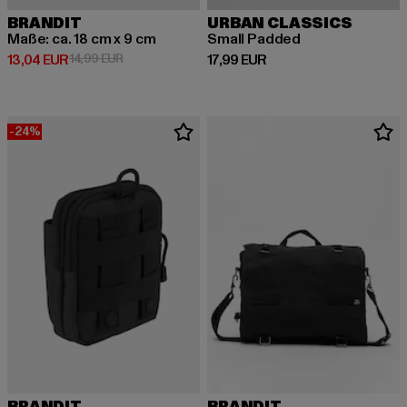
BRANDIT
URBAN CLASSICS
Maße: ca. 18 cm x 9 cm
Small Padded
Derzeitiger Preis: 13,04 EUR
Aktionspreis: 14,99 EUR
Derzeitiger Preis: 17,99 EUR
13,04 EUR
14,99 EUR
17,99 EUR
-24%
BRANDIT
BRANDIT