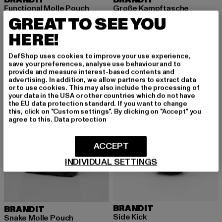
Functional Molle Pouch
Große Kampftasche
GREAT TO SEE YOU
Derzeitiger Preis: 18,99 EUR
Aktionspreis: 24,99 EUR
Derzeitiger Preis: 23,74 EUR
18,99 EUR
24,99 EUR
23,74 EUR
HERE!
DefShop uses cookies to improve your use experience,
save your preferences, analyse use behaviour and to
provide and measure interest-based contents and
advertising. In addition, we allow partners to extract data
or to use cookies. This may also include the processing of
your data in the USA or other countries which do not have
the EU data protection standard. If you want to change
this, click on "Custom settings". By clicking on "Accept" you
agree to this.
Data protection
ACCEPT
INDIVIDUAL SETTINGS
BRANDIT
BRANDIT
Side Kick
Snake Molle Pouch