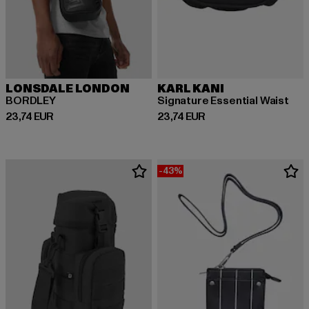
LONSDALE LONDON
KARL KANI
BORDLEY
Signature Essential Waist
Derzeitiger Preis: 23,74 EUR
Derzeitiger Preis: 23,74 EUR
23,74 EUR
23,74 EUR
-43%