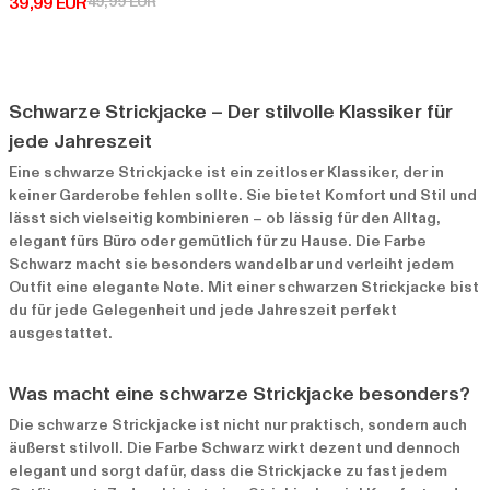
Derzeitiger Preis: 39,99 EUR
Aktionspreis: 49,99 EUR
39,99 EUR
49,99 EUR
Schwarze Strickjacke – Der stilvolle Klassiker für
jede Jahreszeit
Eine schwarze Strickjacke ist ein zeitloser Klassiker, der in
keiner Garderobe fehlen sollte. Sie bietet Komfort und Stil und
lässt sich vielseitig kombinieren – ob lässig für den Alltag,
elegant fürs Büro oder gemütlich für zu Hause. Die Farbe
Schwarz macht sie besonders wandelbar und verleiht jedem
Outfit eine elegante Note. Mit einer schwarzen Strickjacke bist
du für jede Gelegenheit und jede Jahreszeit perfekt
ausgestattet.
Was macht eine schwarze Strickjacke besonders?
Die schwarze Strickjacke ist nicht nur praktisch, sondern auch
äußerst stilvoll. Die Farbe Schwarz wirkt dezent und dennoch
elegant und sorgt dafür, dass die Strickjacke zu fast jedem