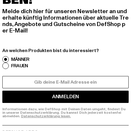
BEN!
Melde dich hier für unseren Newsletter an und
erhalte künftig Informationen über aktuelle Tre
nds, Angebote und Gutscheine von DefShop p
er E-Mail!
An welchen Produkten bist du interessiert?
MÄNNER
FRAUEN
E-MAIL
ANMELDEN
Informationen dazu, wie DefShop mit Deinen Daten umgeht, findest Du
in unserer Datenschutzerklärung. Du kannst Dich jederzeit kostenfei
abmelden.
Datenschutzerklärung lesen.