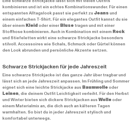
Eine schwarze Strickjacke lässt sich mit vielen Outfits
kombinieren und ist ein echtes Kombinationswunder. Für einen
entspannten Alltagslook passt sie perfekt zu
Jeans
und
einem einfachen T-Shirt. Für ein elegantes Outfit kannst du sie
über einem
Kleid
oder einer
Bluse
tragen und mit einer
Stoffhose kombinieren. Auch in Kombination mit einem
Rock
und Stiefeletten wirkt eine schwarze Strickjacke besonders
stilvoll. Accessoires wie Schals, Schmuck oder Gürtel können
den Look abrunden und persönliche Akzente setzen.
Schwarze Strickjacken für jede Jahreszeit
Eine schwarze Strickjacke ist das ganze Jahr über tragbar und
lässt sich an jede Jahreszeit anpassen. Im Frühling und Sommer
eignet sich eine leichte Strickjacke aus
Baumwolle
oder
Leinen
, die deinem Outfit Leichtigkeit verleiht. Für den Herbst
und Winter bieten sich dickere Strickjacken aus
Wolle
oder
einem Materialmix an, die dich auch an kälteren Tagen
warmhalten. So bist du in jeder Jahreszeit stylisch und
komfortabel unterwegs.