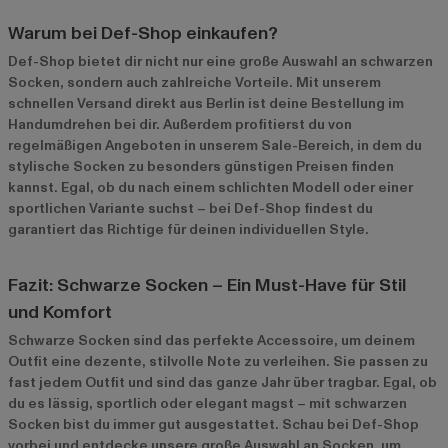
Warum bei Def-Shop einkaufen?
Def-Shop bietet dir nicht nur eine große Auswahl an schwarzen
Socken, sondern auch zahlreiche Vorteile. Mit unserem
schnellen Versand direkt aus Berlin ist deine Bestellung im
Handumdrehen bei dir. Außerdem profitierst du von
regelmäßigen Angeboten in unserem
Sale-Bereich
, in dem du
stylische Socken zu besonders günstigen Preisen finden
kannst. Egal, ob du nach einem schlichten Modell oder einer
sportlichen Variante suchst – bei Def-Shop findest du
garantiert das Richtige für deinen individuellen Style.
Fazit: Schwarze Socken – Ein Must-Have für Stil
und Komfort
Schwarze Socken sind das perfekte Accessoire, um deinem
Outfit eine dezente, stilvolle Note zu verleihen. Sie passen zu
fast jedem Outfit und sind das ganze Jahr über tragbar. Egal, ob
du es lässig, sportlich oder elegant magst – mit schwarzen
Socken bist du immer gut ausgestattet. Schau bei Def-Shop
vorbei und entdecke unsere große Auswahl an Socken, um