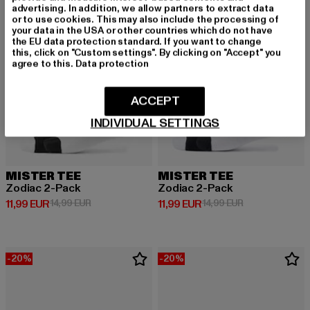
advertising. In addition, we allow partners to extract data
or to use cookies. This may also include the processing of
your data in the USA or other countries which do not have
the EU data protection standard. If you want to change
this, click on "Custom settings". By clicking on "Accept" you
agree to this.
Data protection
ACCEPT
INDIVIDUAL SETTINGS
MISTER TEE
MISTER TEE
Zodiac 2-Pack
Zodiac 2-Pack
Derzeitiger Preis: 11,99 EUR
Aktionspreis: 14,99 EUR
Derzeitiger Preis: 11,99 EUR
Aktionspreis: 1
11,99 EUR
14,99 EUR
11,99 EUR
14,99 EUR
-20%
-20%