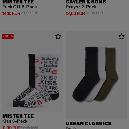
MISTER TEE
CAYLER & SONS
Fuck Off 6-Pack
Prayor 2-Pack
Derzeitiger Preis: 14,10 EUR
Aktionspreis: 29,99 EUR
Derzeitiger Preis: 12,00 EUR
Aktionspreis: 
14,10 EUR
29,99 EUR
12,00 EUR
24,99 EUR
-40%
MISTER TEE
Kiss 3-Pack
URBAN CLASSICS
Derzeitiger Preis: 11,99 EUR
Aktionspreis: 19,99 EUR
11,99 EUR
19,99 EUR
Daily