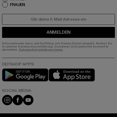
FRAUEN
E-MAIL
ANMELDEN
Informationen dazu, wie DefShop mit Deinen Daten umgeht, findest Du
in unserer Datenschutzerklärung. Du kannst Dich jederzeit kostenfei
abmelden.
Datenschutzerklärung lesen.
Play market
App store
Instagram
Facebook
YouTube