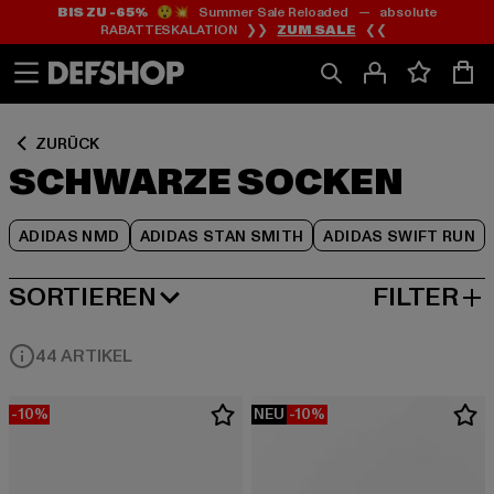
BIS ZU -65%
😲💥 Summer Sale Reloaded — absolute
Zum
Zum
Zum
RABATTESKALATION ❯❯
ZUM SALE
❮❮
Inhalt
Fußzeile
Produktraster
springen
springen
springen
ZURÜCK
SCHWARZE SOCKEN
ADIDAS NMD
ADIDAS STAN SMITH
ADIDAS SWIFT RUN
SORTIEREN
FILTER
BELIEBTESTE
44 ARTIKEL
-10%
NEU
-10%