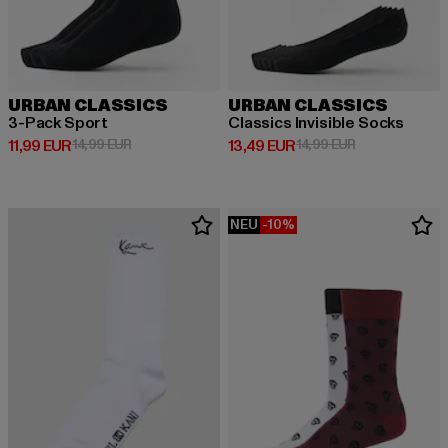
URBAN CLASSICS
URBAN CLASSICS
3-Pack Sport
Classics Invisible Socks
Derzeitiger Preis: 11,99 EUR
Aktionspreis: 14,99 EUR
Derzeitiger Preis: 13,49 EUR
Aktionspreis: 
11,99 EUR
14,99 EUR
13,49 EUR
14,99 EUR
NEU
-10%