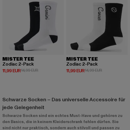
MISTER TEE
MISTER TEE
Zodiac 2-Pack
Zodiac 2-Pack
Derzeitiger Preis: 11,99 EUR
Aktionspreis: 14,99 EUR
Derzeitiger Preis: 11,99 EUR
Aktionspreis: 1
11,99 EUR
14,99 EUR
11,99 EUR
14,99 EUR
Schwarze Socken – Das universelle Accessoire für
jede Gelegenheit
Schwarze Socken sind ein echtes Must-Have und gehören zu
den Basics, die in keinem Kleiderschrank fehlen dürfen. Sie
sind nicht nur praktisch, sondern auch stilvoll und passen zu