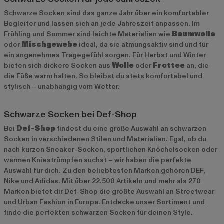
Schwarze Socken sind das ganze Jahr über ein komfortabler
Begleiter und lassen sich an jede Jahreszeit anpassen. Im
Frühling und Sommer sind leichte Materialien wie
Baumwolle
oder
Mischgewebe
ideal, da sie atmungsaktiv sind und für
ein angenehmes Tragegefühl sorgen. Für Herbst und Winter
bieten sich dickere Socken aus
Wolle
oder
Frottee
an, die
die Füße warm halten. So bleibst du stets komfortabel und
stylisch – unabhängig vom Wetter.
Schwarze Socken bei Def-Shop
Bei
Def-Shop
findest du eine große Auswahl an schwarzen
Socken in verschiedenen Stilen und Materialien. Egal, ob du
nach kurzen Sneaker-Socken, sportlichen Knöchelsocken oder
warmen Kniestrümpfen suchst – wir haben die perfekte
Auswahl für dich. Zu den beliebtesten Marken gehören
DEF
,
Nike
und
Adidas
. Mit über 22.500 Artikeln und mehr als 270
Marken bietet dir Def-Shop die größte Auswahl an Streetwear
und Urban Fashion in Europa. Entdecke unser Sortiment und
finde die perfekten schwarzen Socken für deinen Style.