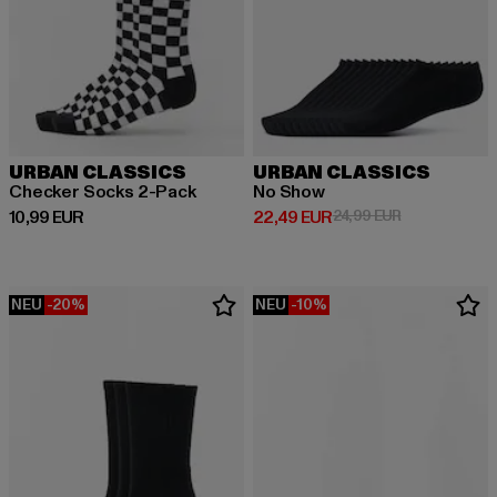
URBAN CLASSICS
URBAN CLASSICS
Checker Socks 2-Pack
No Show
Derzeitiger Preis: 10,99 EUR
Derzeitiger Preis: 22,49 EUR
Aktionspreis:
10,99 EUR
22,49 EUR
24,99 EUR
NEU
-20%
NEU
-10%