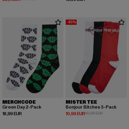
-45%
MERCHCODE
MISTER TEE
Green Day 2-Pack
Bonjour Bitches 3-Pack
Derzeitiger Preis: 18,99 EUR
Derzeitiger Preis: 10,99 EUR
Aktionspreis: 
18,99 EUR
10,99 EUR
19,99 EUR