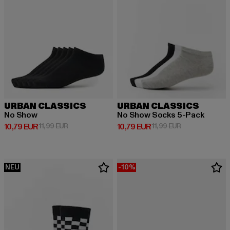
URBAN CLASSICS
URBAN CLASSICS
No Show
No Show Socks 5-Pack
Derzeitiger Preis: 10,79 EUR
Aktionspreis: 11,99 EUR
Derzeitiger Preis: 10,79 EUR
Aktionspreis: 1
10,79 EUR
11,99 EUR
10,79 EUR
11,99 EUR
NEU
-10%