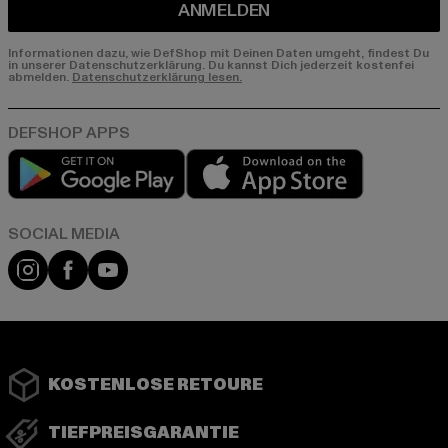
ANMELDEN
Informationen dazu, wie DefShop mit Deinen Daten umgeht, findest Du
in unserer Datenschutzerklärung. Du kannst Dich jederzeit kostenfei
abmelden.
Datenschutzerklärung lesen.
Play market
App store
Instagram
Facebook
YouTube
KOSTENLOSE RETOURE
TIEFPREISGARANTIE