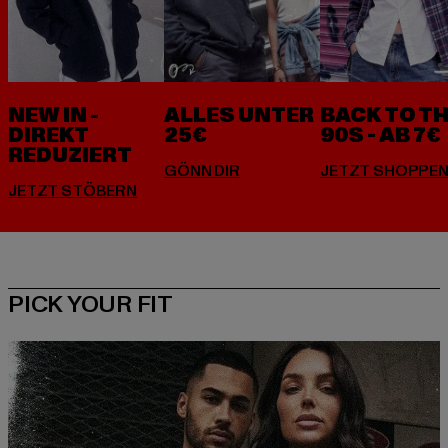
NEW IN -
ALLES UNTER
BACK TO T
DIREKT
25€
90S - AB 7€
REDUZIERT
PICK YOUR FIT