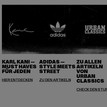
KARL KANI —
ADIDAS —
ZU ALLEN
MUST HAVES
STYLE MEETS
ARTIKELN
FÜR JEDEN
VON
URBAN