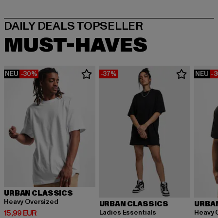
MUST-HAVES
NEU
-30%
-37%
NEU
-
URBAN CLASSICS
Heavy Oversized
URBAN CLASSICS
URBA
Derzeitiger Preis: 15,99 EUR
Ladies Essentials
Heavy 
15,99 EUR