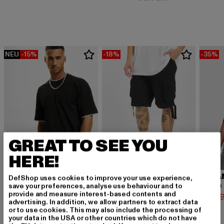
NEU
-15%
-18%
-35%
GREAT TO SEE YOU
HERE!
URBAN CLASSICS
BRANDIT
URBA
DefShop uses cookies to improve your use experience,
Contrast Tall Tee
Urban Legend
save your preferences, analyse use behaviour and to
provide and measure interest-based contents and
Derzeitiger Preis: 12,74 EUR
Derzeitiger Preis: 32,79 EUR
Derzeit
12,74 EUR
32,79 EUR
14,94 
advertising. In addition, we allow partners to extract data
Aktionspreis: 14,99 EUR
Aktionspreis: 39,
14,99 EUR
39,99 EUR
or to use cookies. This may also include the processing of
your data in the USA or other countries which do not have