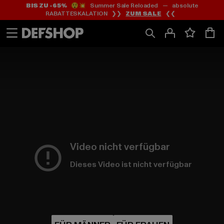
BIS ZU -65%
😲💥 Summer Sale Reloaded — absolute
Zum
Zum
RABATTESKALATION ❯❯
ZUM SALE
❮❮
Inhalt
Fußzeile
springen
springen
HOME
PAGE
|
Video nicht verfügbar
Dieses Video ist nicht verfügbar