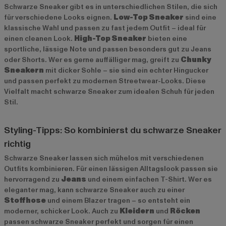
Schwarze Sneaker gibt es in unterschiedlichen Stilen, die sich
für verschiedene Looks eignen.
Low-Top Sneaker
sind eine
klassische Wahl und passen zu fast jedem Outfit – ideal für
einen cleanen Look.
High-Top Sneaker
bieten eine
sportliche, lässige Note und passen besonders gut zu Jeans
oder Shorts. Wer es gerne auffälliger mag, greift zu
Chunky
Sneakern
mit dicker Sohle – sie sind ein echter Hingucker
und passen perfekt zu modernen Streetwear-Looks. Diese
Vielfalt macht schwarze Sneaker zum idealen Schuh für jeden
Stil.
Styling-Tipps: So kombinierst du schwarze Sneaker
richtig
Schwarze Sneaker lassen sich mühelos mit verschiedenen
Outfits kombinieren. Für einen lässigen Alltagslook passen sie
hervorragend zu
Jeans
und einem einfachen T-Shirt. Wer es
eleganter mag, kann schwarze Sneaker auch zu einer
Stoffhose
und einem Blazer tragen – so entsteht ein
moderner, schicker Look. Auch zu
Kleidern
und
Röcken
passen schwarze Sneaker perfekt und sorgen für einen