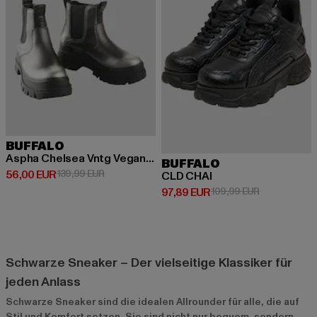
BUFFALO
Aspha Chelsea Vntg Vegan Nappa
BUFFALO
Derzeitiger Preis: 56,00 EUR
Aktionspreis: 139,99 EUR
56,00 EUR
139,99 EUR
CLD CHAI
Derzeitiger Preis: 97,89 EUR
Aktionspreis
97,89 EUR
109,99 EUR
Schwarze Sneaker – Der vielseitige Klassiker für
jeden Anlass
Schwarze Sneaker sind die idealen Allrounder für alle, die auf
Stil und Komfort setzen. Sie sind nicht nur bequem, sondern