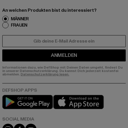
An welchen Produkten bist du interessiert?
MÄNNER
FRAUEN
E-MAIL
ANMELDEN
Informationen dazu, wie DefShop mit Deinen Daten umgeht, findest Du
in unserer Datenschutzerklärung. Du kannst Dich jederzeit kostenfei
abmelden.
Datenschutzerklärung lesen.
Play market
App store
Instagram
Facebook
YouTube