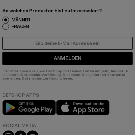
An welchen Produkten bist du interessiert?
MÄNNER
FRAUEN
E-MAIL
ANMELDEN
Informationen dazu, wie DefShop mit Deinen Daten umgeht, findest Du
in unserer Datenschutzerklärung. Du kannst Dich jederzeit kostenfei
abmelden.
Datenschutzerklärung lesen.
Play market
App store
Instagram
Facebook
YouTube