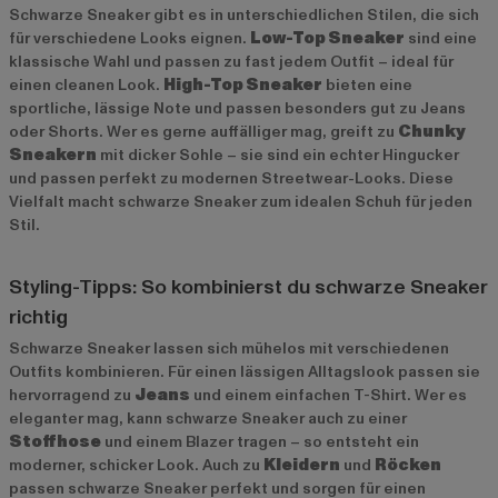
Schwarze Sneaker gibt es in unterschiedlichen Stilen, die sich
für verschiedene Looks eignen.
Low-Top Sneaker
sind eine
klassische Wahl und passen zu fast jedem Outfit – ideal für
einen cleanen Look.
High-Top Sneaker
bieten eine
sportliche, lässige Note und passen besonders gut zu Jeans
oder Shorts. Wer es gerne auffälliger mag, greift zu
Chunky
Sneakern
mit dicker Sohle – sie sind ein echter Hingucker
und passen perfekt zu modernen Streetwear-Looks. Diese
Vielfalt macht schwarze Sneaker zum idealen Schuh für jeden
Stil.
Styling-Tipps: So kombinierst du schwarze Sneaker
richtig
Schwarze Sneaker lassen sich mühelos mit verschiedenen
Outfits kombinieren. Für einen lässigen Alltagslook passen sie
hervorragend zu
Jeans
und einem einfachen T-Shirt. Wer es
eleganter mag, kann schwarze Sneaker auch zu einer
Stoffhose
und einem Blazer tragen – so entsteht ein
moderner, schicker Look. Auch zu
Kleidern
und
Röcken
passen schwarze Sneaker perfekt und sorgen für einen