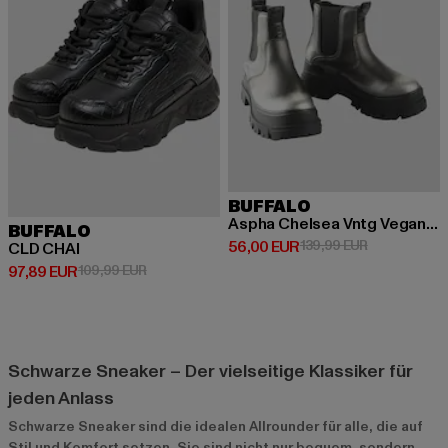
BUFFALO
Aspha Chelsea Vntg Vegan Nappa
BUFFALO
Derzeitiger Preis: 56,00 EUR
Aktionspreis
56,00 EUR
139,99 EUR
CLD CHAI
Derzeitiger Preis: 97,89 EUR
Aktionspreis: 109,99 EUR
97,89 EUR
109,99 EUR
Schwarze Sneaker – Der vielseitige Klassiker für
jeden Anlass
Schwarze Sneaker sind die idealen Allrounder für alle, die auf
Stil und Komfort setzen. Sie sind nicht nur bequem, sondern