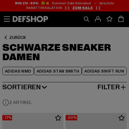
BIS ZU -65%
😲💥 Summer Sale Reloaded — absolute
Zum
Zum
Zum
RABATTESKALATION ❯❯
ZUM SALE
❮❮
Inhalt
Fußzeile
Produktraster
springen
springen
springen
ZURÜCK
SCHWARZE SNEAKER
DAMEN
ADIDAS NMD
ADIDAS STAN SMITH
ADIDAS SWIFT RUN
SORTIEREN
FILTER
BELIEBTESTE
2 ARTIKEL
-11%
-60%