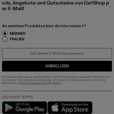
nds, Angebote und Gutscheine von DefShop p
er E-Mail!
An welchen Produkten bist du interessiert?
MÄNNER
FRAUEN
E-MAIL
ANMELDEN
Informationen dazu, wie DefShop mit Deinen Daten umgeht, findest Du
in unserer Datenschutzerklärung. Du kannst Dich jederzeit kostenfei
abmelden.
Datenschutzerklärung lesen.
Play market
App store