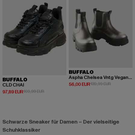
BUFFALO
Aspha Chelsea Vntg Vegan Nappa
BUFFALO
Derzeitiger Preis: 56,00 EUR
Aktionspreis
56,00 EUR
139,99 EUR
CLD CHAI
Derzeitiger Preis: 97,89 EUR
Aktionspreis: 109,99 EUR
97,89 EUR
109,99 EUR
Schwarze Sneaker für Damen – Der vielseitige
Schuhklassiker