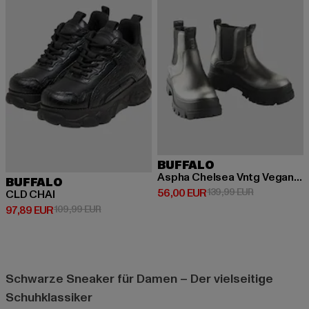
BUFFALO
Aspha Chelsea Vntg Vegan Nappa
BUFFALO
Derzeitiger Preis: 56,00 EUR
Aktionspreis
56,00 EUR
139,99 EUR
CLD CHAI
Derzeitiger Preis: 97,89 EUR
Aktionspreis: 109,99 EUR
97,89 EUR
109,99 EUR
Schwarze Sneaker für Damen – Der vielseitige
Schuhklassiker