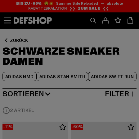
BIS ZU -65%
😲💥 Summer Sale Reloaded — absolute
Zum
Zum
Zum
RABATTESKALATION ❯❯
ZUM SALE
❮❮
Inhalt
Fußzeile
Produktraster
springen
springen
springen
ZURÜCK
SCHWARZE SNEAKER
DAMEN
ADIDAS NMD
ADIDAS STAN SMITH
ADIDAS SWIFT RUN
SORTIEREN
FILTER
BELIEBTESTE
2 ARTIKEL
-11%
-60%