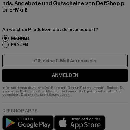
nds, Angebote und Gutscheine von DefShop p
er E-Mail!
An welchen Produkten bist du interessiert?
MÄNNER
FRAUEN
E-MAIL
ANMELDEN
Informationen dazu, wie DefShop mit Deinen Daten umgeht, findest Du
in unserer Datenschutzerklärung. Du kannst Dich jederzeit kostenfei
abmelden.
Datenschutzerklärung lesen.
Play market
App store