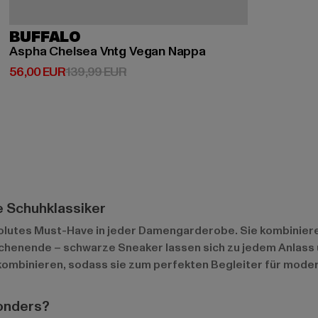
BUFFALO
Aspha Chelsea Vntg Vegan Nappa
Derzeitiger Preis: 56,00 EUR
Aktionspreis: 139,99 EUR
56,00 EUR
139,99 EUR
e Schuhklassiker
solutes Must-Have in jeder Damengarderobe. Sie kombiniere
ochenende – schwarze Sneaker lassen sich zu jedem Anlass un
 kombinieren, sodass sie zum perfekten Begleiter für mode
onders?