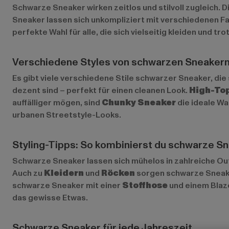
Schwarze Sneaker wirken zeitlos und stilvoll zugleich.
Sneaker lassen sich unkompliziert mit verschiedenen Far
perfekte Wahl für alle, die sich vielseitig kleiden und
Verschiedene Styles von schwarzen Sneaker
Es gibt viele verschiedene Stile schwarzer Sneaker, die
dezent sind – perfekt für einen cleanen Look.
High-To
auffälliger mögen, sind
Chunky Sneaker
die ideale Wa
urbanen Streetstyle-Looks.
Styling-Tipps: So kombinierst du schwarze Sn
Schwarze Sneaker lassen sich mühelos in zahlreiche Out
Auch zu
Kleidern
und
Röcken
sorgen schwarze Sneaker
schwarze Sneaker mit einer
Stoffhose
und einem Blaze
das gewisse Etwas.
Schwarze Sneaker für jede Jahreszeit