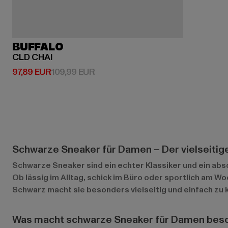
BUFFALO
CLD CHAI
Derzeitiger Preis: 97,89 EUR
Aktionspreis: 109,99 EUR
97,89 EUR
109,99 EUR
Schwarze Sneaker für Damen – Der vielseitig
Schwarze Sneaker sind ein echter Klassiker und ein ab
Ob lässig im Alltag, schick im Büro oder sportlich am W
Schwarz macht sie besonders vielseitig und einfach zu
Was macht schwarze Sneaker für Damen bes