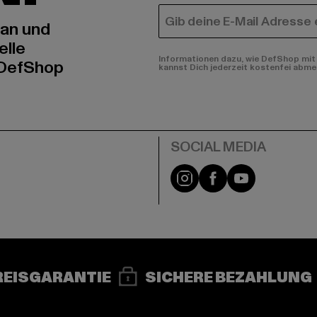
E-MAIL
 an und
elle
Informationen dazu, wie DefShop mit 
 DefShop
kannst Dich jederzeit kostenfei abme
e
Instagram
Facebook
YouTube
REISGARANTIE
SICHERE BEZAHLUNG