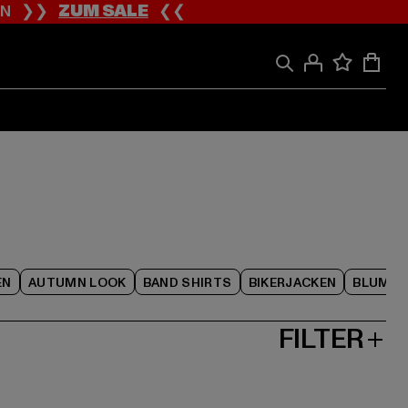
ION ❯❯
ZUM SALE
❮❮
EN
AUTUMN LOOK
BAND SHIRTS
BIKERJACKEN
BLUME
FILTER