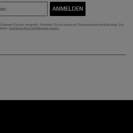
ANMELDEN
Deinen Daten umgeht, findest Du in unserer Datenschutzerklärung. Du
lden.
Datenschutzerklärung lesen.