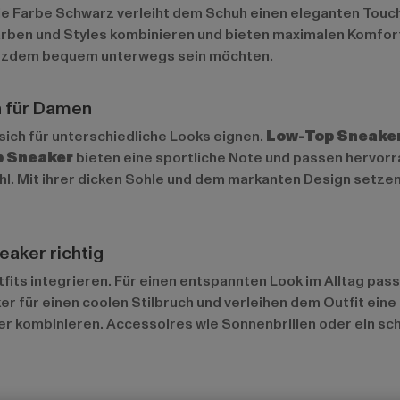
 Die Farbe Schwarz verleiht dem Schuh einen eleganten Tou
ben und Styles kombinieren und bieten maximalen Komfort – 
 trotzdem bequem unterwegs sein möchten.
n für Damen
 sich für unterschiedliche Looks eignen.
Low-Top Sneake
p Sneaker
bieten eine sportliche Note und passen hervorrag
hl. Mit ihrer dicken Sohle und dem markanten Design setze
eaker richtig
fits integrieren. Für einen entspannten Look im Alltag pass
 für einen coolen Stilbruch und verleihen dem Outfit eine 
r kombinieren. Accessoires wie Sonnenbrillen oder ein sch