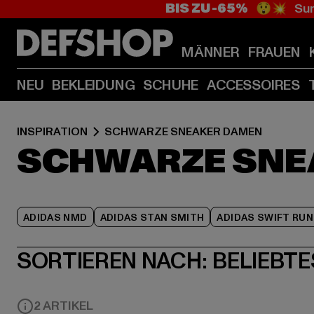
BIS ZU -65%
😲💥 Sum
MÄNNER
FRAUEN
NEU
BEKLEIDUNG
SCHUHE
ACCESSOIRES
INSPIRATION
SCHWARZE SNEAKER DAMEN
SCHWARZE SNE
ADIDAS NMD
ADIDAS STAN SMITH
ADIDAS SWIFT RUN
SORTIEREN NACH:
BELIEBTE
2 ARTIKEL