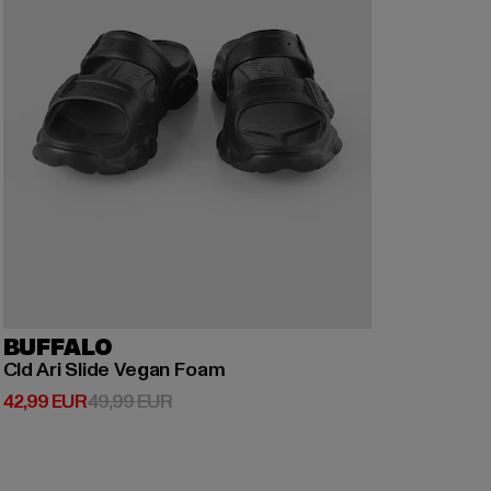
BUFFALO
Cld Ari Slide Vegan Foam
Derzeitiger Preis: 42,99 EUR
Aktionspreis: 49,99 EUR
42,99 EUR
49,99 EUR