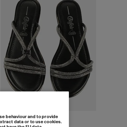
BUFFALO
se behaviour and to provide
KIRA MSS GLAM
xtract data or to use cookies.
not have the EU data