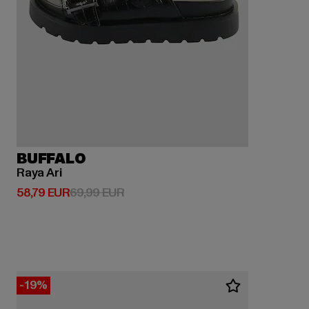
BUFFALO
Raya Ari
Derzeitiger Preis: 58,79 EUR
Aktionspreis: 69,99 EUR
58,79 EUR
69,99 EUR
-19%