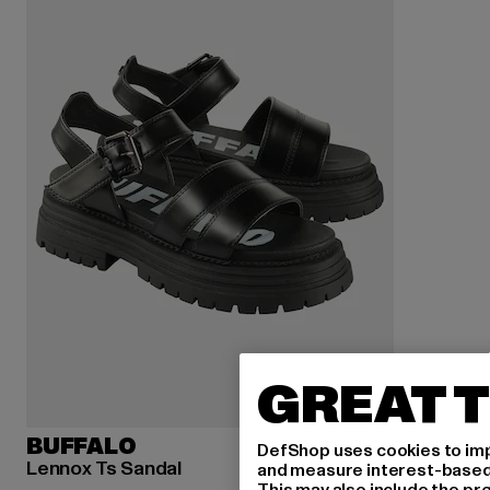
GREAT T
BUFFALO
DefShop uses cookies to imp
Lennox Ts Sandal
and measure interest-based c
This may also include the pr