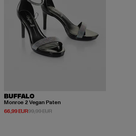
BUFFALO
Monroe 2 Vegan Paten
Derzeitiger Preis: 66,99 EUR
Aktionspreis: 99,99 EUR
66,99 EUR
99,99 EUR