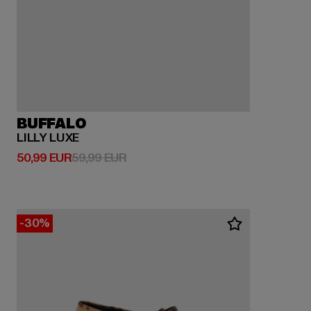
BUFFALO
LILLY LUXE
Derzeitiger Preis: 50,99 EUR
Aktionspreis: 59,99 EUR
50,99 EUR
59,99 EUR
-30%