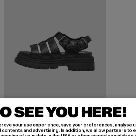
O SEE YOU HERE!
rove your use experience, save your preferences, analyse u
ontents and advertising. In addition, we allow partners to e
ocessing of your data in the USA or other countries which do 