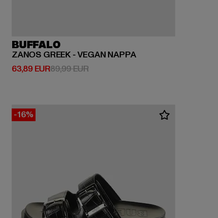
BUFFALO
ZANOS GREEK - VEGAN NAPPA
Derzeitiger Preis: 63,89 EUR
Aktionspreis: 89,99 EUR
63,89 EUR
89,99 EUR
-16%