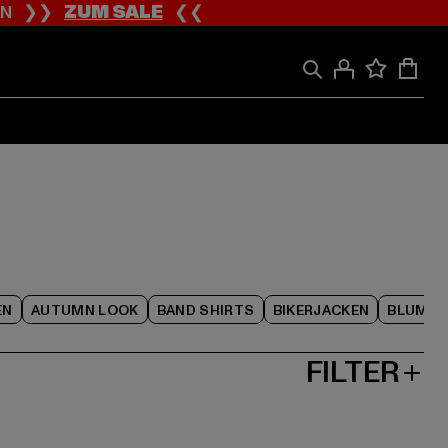
ION ❯❯
ZUM SALE
❮❮
EN
AUTUMN LOOK
BAND SHIRTS
BIKERJACKEN
BLUME
FILTER