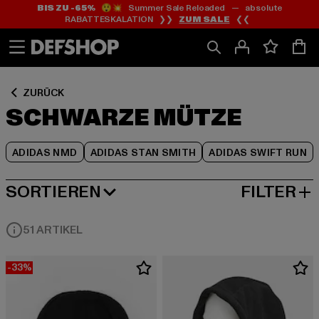
BIS ZU -65%
😲💥 Summer Sale Reloaded — absolute
Zum
Zum
Zum
RABATTESKALATION ❯❯
ZUM SALE
❮❮
Inhalt
Fußzeile
Produktraster
springen
springen
springen
ZURÜCK
SCHWARZE MÜTZE
ADIDAS NMD
ADIDAS STAN SMITH
ADIDAS SWIFT RUN
SORTIEREN
FILTER
BELIEBTESTE
51 ARTIKEL
-33%