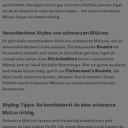
sportlichen, lässigen und sogar schicken Outfits passen. Egal,
ob du es klassisch oder modern magst – mit einer schwarzen
Mütze liegst du immer richtig.
Verschiedene Styles von schwarzen Mützen
Es gibt viele verschiedene Stile von schwarzen Mützen, die zu
unterschiedlichen Looks passen. Die klassische
Beanie
ist
besonders beliebt und sieht zu fast allem gut aus, egal ob
casual oder urban. Eine
Strickmütze
bietet zusätzliche
Wärme und ist ideal für kalte Wintertage. Wer es gerne modisch
und etwas kürzer mag, greift zur
Fisherman’s Beanie
, die
dem Outfit einen modernen, urbanen Touch verleiht. Diese
Vielfalt macht schwarze Mützen zu einem unverzichtbaren
Accessoire.
Styling-Tipps: So kombinierst du eine schwarze
Mütze richtig
Schwarze Mützen lassen sich vielseitig kombinieren und
passen zu fast jedem Outfit. Für einen lässigen Look kannst du