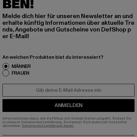
BEN!
Melde dich hier für unseren Newsletter an und
erhalte künftig Informationen über aktuelle Tre
nds, Angebote und Gutscheine von DefShop p
er E-Mail!
An welchen Produkten bist du interessiert?
MÄNNER
FRAUEN
E-MAIL
ANMELDEN
Informationen dazu, wie DefShop mit Deinen Daten umgeht, findest Du
in unserer Datenschutzerklärung. Du kannst Dich jederzeit kostenfei
abmelden.
Datenschutzerklärung lesen.