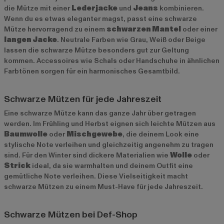
die Mütze mit einer
Lederjacke
und
Jeans
kombinieren.
Wenn du es etwas eleganter magst, passt eine schwarze
Mütze hervorragend zu einem
schwarzen Mantel
oder einer
langen Jacke
. Neutrale Farben wie Grau, Weiß oder Beige
lassen die schwarze Mütze besonders gut zur Geltung
kommen. Accessoires wie Schals oder Handschuhe in ähnlichen
Farbtönen sorgen für ein harmonisches Gesamtbild.
Schwarze Mützen für jede Jahreszeit
Eine schwarze Mütze kann das ganze Jahr über getragen
werden. Im Frühling und Herbst eignen sich leichte Mützen aus
Baumwolle
oder
Mischgewebe
, die deinem Look eine
stylische Note verleihen und gleichzeitig angenehm zu tragen
sind. Für den Winter sind dickere Materialien wie
Wolle
oder
Strick
ideal, da sie warmhalten und deinem Outfit eine
gemütliche Note verleihen. Diese Vielseitigkeit macht
schwarze Mützen zu einem Must-Have für jede Jahreszeit.
Schwarze Mützen bei Def-Shop