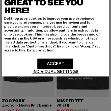
GREAT TO SEE YOU
Peace Sign Heavy Knit Beanie
Queen Card Heavy Knit Beanie
Derzeitiger Preis: 11,99 EUR
Aktionspreis: 19,99 EUR
Derzeitiger Preis: 14,99 EUR
Aktionspreis: 
11,99 EUR
19,99 EUR
14,99 EUR
19,99 EUR
HERE!
DefShop uses cookies to improve your use experience,
save your preferences, analyse use behaviour and to
-40%
-15%
provide and measure interest-based contents and
advertising. In addition, we allow partners to extract data
or to use cookies. This may also include the processing of
your data in the USA or other countries which do not have
the EU data protection standard. If you want to change
this, click on "Custom settings". By clicking on "Accept" you
agree to this.
Data protection
ACCEPT
INDIVIDUAL SETTINGS
ZOO YORK
MISTER TEE
Zoo York Heavy Knit Beanie
What If
Derzeitiger Preis: 14,99 EUR
Aktionspreis: 24,99 EUR
Derzeitiger Preis: 16,99 EUR
Aktionspreis: 
14,99 EUR
24,99 EUR
16,99 EUR
19,99 EUR