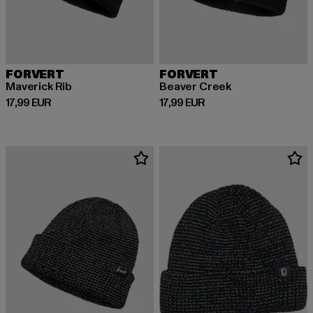
FORVERT
FORVERT
Maverick Rib
Beaver Creek
Derzeitiger Preis: 17,99 EUR
Derzeitiger Preis: 17,99 EUR
17,99 EUR
17,99 EUR