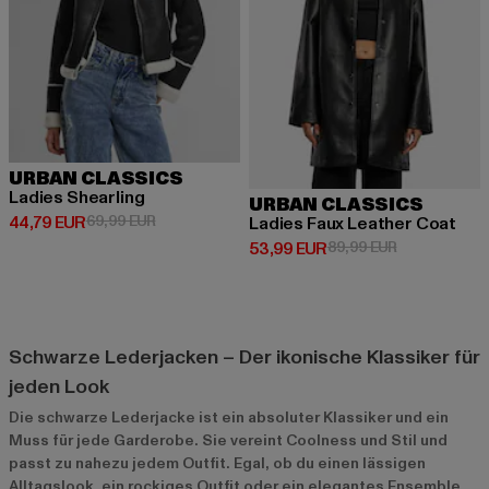
URBAN CLASSICS
Ladies Shearling
URBAN CLASSICS
Derzeitiger Preis: 44,79 EUR
Aktionspreis: 69,99 EUR
44,79 EUR
69,99 EUR
Ladies Faux Leather Coat
Derzeitiger Preis: 53,99 EUR
Aktionspreis:
53,99 EUR
89,99 EUR
Schwarze Lederjacken – Der ikonische Klassiker für
jeden Look
Die schwarze Lederjacke ist ein absoluter Klassiker und ein
Muss für jede Garderobe. Sie vereint Coolness und Stil und
passt zu nahezu jedem Outfit. Egal, ob du einen lässigen
Alltagslook, ein rockiges Outfit oder ein elegantes Ensemble