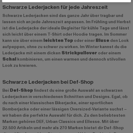
Schwarze Lederjacken für jede Jahreszeit
Schwarze Lederjacken sind das ganze Jahr über tragbar und
lassen sich an jede Jahreszeit anpassen. Im Frühling und Herbst
ist die Lederjacke der ideale Begleiter für kühle Tage und lässt
sich leicht über einem T-Shirt oder Hoodie tragen. Im Sommer
kann sie über einem
leichten Top
oder einer
Bluse
den Look
aufpeppen, ohne zu schwer zu wirken. Im Winter kannst du die
Lederjacke mit einem dicken
Strickpullover
oder einem
Schal
kombinieren, um einen warmen und dennoch stilvollen
Look zu kreieren.
Schwarze Lederjacken bei Def-Shop
Bei
Def-Shop
findest du eine große Auswahl an schwarzen
Lederjacken in verschiedenen Schnitten und Designs. Egal, ob
du nach einer klassischen Bikerjacke, einer sportlichen
Bomberjacke oder einer lässigen Oversized-Variante suchst –
wir haben die perfekte Auswahl für dich. Zu den beliebtesten
Marken gehören
DEF
,
Urban Classics
und
Ellesse
. Mit über
22.500 Artikeln und mehr als 270 Marken bietet dir Def-Shop