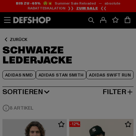
BIS ZU -65%
😲💥 Summer Sale Reloaded — absolute
Zum
Zum
Zum
RABATTESKALATION ❯❯
ZUM SALE
❮❮
Inhalt
Fußzeile
Produktraster
springen
springen
springen
ZURÜCK
SCHWARZE
LEDERJACKE
ADIDAS NMD
ADIDAS STAN SMITH
ADIDAS SWIFT RUN
SORTIEREN
FILTER
NEUESTE
8 ARTIKEL
-12%