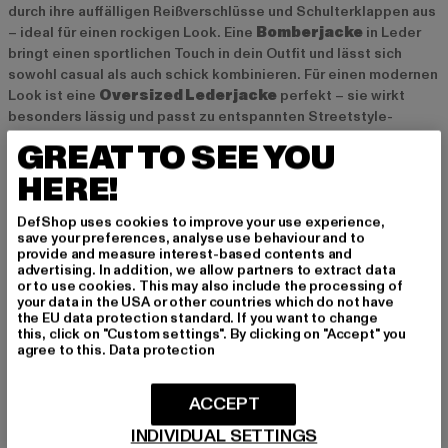
durch ihre auffälligen Reißverschlüsse und Schulterklappen aus
– ideal für einen rockigen Look. Eine
Bomberjacke
in Leder
bringt einen sportlichen Touch in dein Outfit und lässt sich
sowohl casual als auch schick kombinieren. Für einen modernen
Look ist eine
Oversized Lederjacke
perfekt – sie wirkt
besonders lässig und passt zu entspannten Streetstyle-
Outfits.
GREAT TO SEE YOU
HERE!
Styling-Tipps: So kombinierst du eine schwarze
Lederjacke richtig
DefShop uses cookies to improve your use experience,
save your preferences, analyse use behaviour and to
Eine schwarze Lederjacke lässt sich vielseitig stylen und passt
provide and measure interest-based contents and
zu fast jedem Outfit. Für einen coolen Alltagslook kannst du die
advertising. In addition, we allow partners to extract data
or to use cookies. This may also include the processing of
Jacke mit einer
Jeans
und einem
T-Shirt
kombinieren. Für
your data in the USA or other countries which do not have
einen femininen Stilbruch trage sie über einem
Kleid
– dieser
the EU data protection standard. If you want to change
Mix aus hart und weich sorgt für einen spannenden Kontrast.
this, click on "Custom settings". By clicking on "Accept" you
agree to this.
Data protection
Auch mit einem
Rock
und Boots wird die Lederjacke zum
echten Hingucker. Accessoires wie eine
Sonnenbrille
oder
eine schlichte
Umhängetasche
runden das Outfit ab und
ACCEPT
setzen stylische Akzente.
INDIVIDUAL SETTINGS