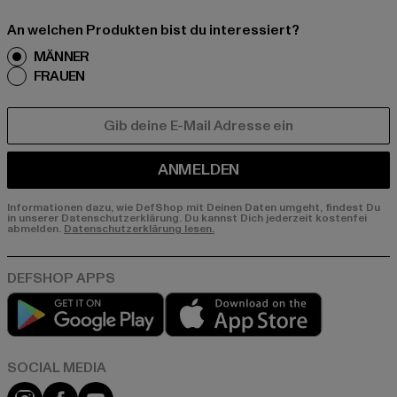
An welchen Produkten bist du interessiert?
MÄNNER
FRAUEN
E-MAIL
ANMELDEN
Informationen dazu, wie DefShop mit Deinen Daten umgeht, findest Du
in unserer Datenschutzerklärung. Du kannst Dich jederzeit kostenfei
abmelden.
Datenschutzerklärung lesen.
Play market
App store
Instagram
Facebook
YouTube