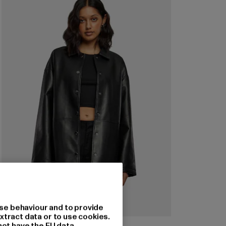
se behaviour and to provide
xtract data or to use cookies.
URBAN CLASSICS
not have the EU data