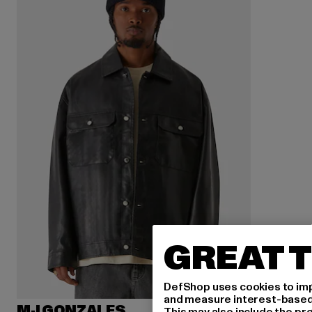
GREAT T
DefShop uses cookies to imp
and measure interest-based c
MJ GONZALES
This may also include the pr