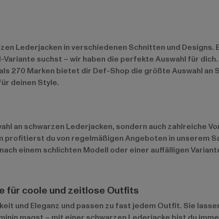
en Lederjacken in verschiedenen Schnitten und Designs. Ega
-Variante suchst – wir haben die perfekte Auswahl für dic
r als 270 Marken bietet dir Def-Shop die größte Auswahl an
ür deinen Style.
ahl an schwarzen Lederjacken, sondern auch zahlreiche Vort
m profitierst du von regelmäßigen Angeboten in unserem
S
nach einem schlichten Modell oder einer auffälligen Variant
 für coole und zeitlose Outfits
it und Eleganz und passen zu fast jedem Outfit. Sie lassen 
feminin magst – mit einer schwarzen Lederjacke bist du imm