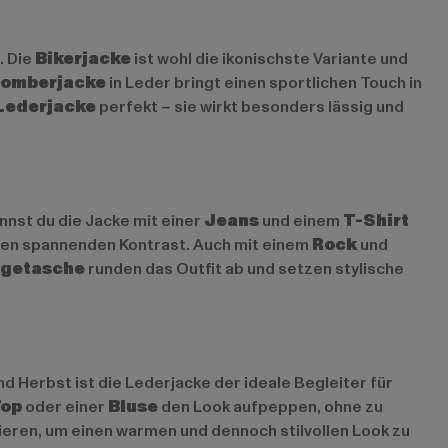
. Die
Bikerjacke
ist wohl die ikonischste Variante und
omberjacke
in Leder bringt einen sportlichen Touch in
Lederjacke
perfekt – sie wirkt besonders lässig und
annst du die Jacke mit einer
Jeans
und einem
T-Shirt
inen spannenden Kontrast. Auch mit einem
Rock
und
getasche
runden das Outfit ab und setzen stylische
d Herbst ist die Lederjacke der ideale Begleiter für
Top
oder einer
Bluse
den Look aufpeppen, ohne zu
eren, um einen warmen und dennoch stilvollen Look zu