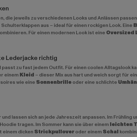
ken
en, die jeweils zu verschiedenen Looks und Anlässen passen
 Schulterklappen aus – ideal für einen rockigen Look. Eine
B
 kombinieren. Für einen modernen Look ist eine
Oversized 
e Lederjacke richtig
d passt zu fast jedem Outfit. Für einen coolen Alltagslook k
ber einem
Kleid
– dieser Mix aus hart und weich sorgt für e
soires wie eine
Sonnenbrille
oder eine schlichte
Umhän
nd lassen sich an jede Jahreszeit anpassen. Im Frühling un
er Hoodie tragen. Im Sommer kann sie über einem
leichten 
it einem dicken
Strickpullover
oder einem
Schal
kombini