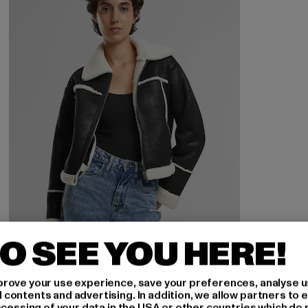
O SEE YOU HERE!
URBAN CLASSICS
rove your use experience, save your preferences, analyse u
Ladies Shearling
ontents and advertising. In addition, we allow partners to e
ocessing of your data in the USA or other countries which do 