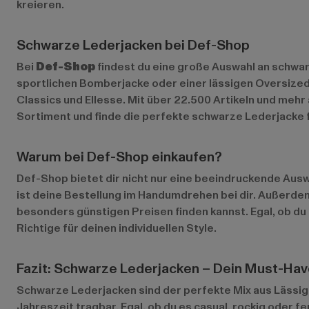
kreieren.
Schwarze Lederjacken bei Def-Shop
Bei
Def-Shop
findest du eine große Auswahl an schwarz
sportlichen Bomberjacke oder einer lässigen Oversized
Classics
und
Ellesse
. Mit über 22.500 Artikeln und meh
Sortiment und finde die perfekte schwarze Lederjacke f
Warum bei Def-Shop einkaufen?
Def-Shop bietet dir nicht nur eine beeindruckende Ausw
ist deine Bestellung im Handumdrehen bei dir. Außerde
besonders günstigen Preisen finden kannst. Egal, ob du 
Richtige für deinen individuellen Style.
Fazit: Schwarze Lederjacken – Dein Must-Have
Schwarze Lederjacken sind der perfekte Mix aus Lässigke
Jahreszeit tragbar. Egal, ob du es casual, rockig oder 