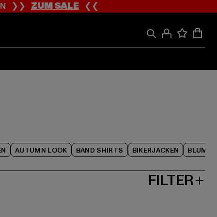
ION ❯❯
ZUM SALE
❮❮
EN
AUTUMN LOOK
BAND SHIRTS
BIKERJACKEN
BLUME
FILTER