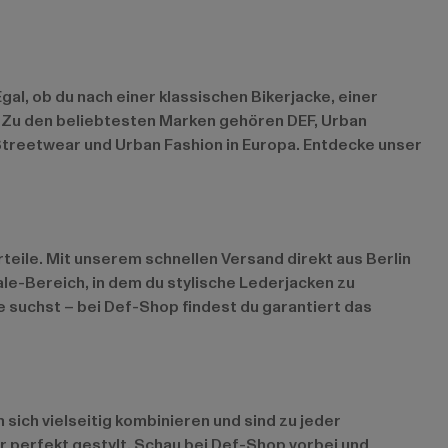
l, ob du nach einer klassischen Bikerjacke, einer
h. Zu den beliebtesten Marken gehören
DEF
,
Urban
 Streetwear und Urban Fashion in Europa. Entdecke unser
eile. Mit unserem schnellen Versand direkt aus Berlin
ale-Bereich
, in dem du stylische Lederjacken zu
e suchst – bei Def-Shop findest du garantiert das
sich vielseitig kombinieren und sind zu jeder
er perfekt gestylt. Schau bei Def-Shop vorbei und