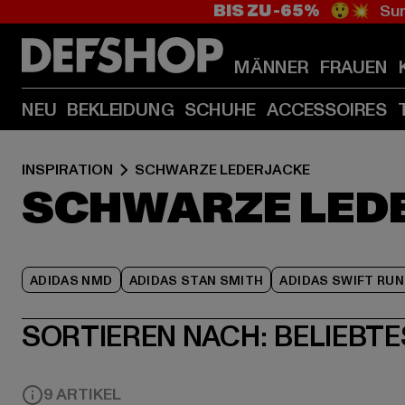
BIS ZU -65%
😲💥 Sum
MÄNNER
FRAUEN
NEU
BEKLEIDUNG
SCHUHE
ACCESSOIRES
INSPIRATION
SCHWARZE LEDERJACKE
SCHWARZE LED
ADIDAS NMD
ADIDAS STAN SMITH
ADIDAS SWIFT RUN
SORTIEREN NACH:
BELIEBTE
9 ARTIKEL