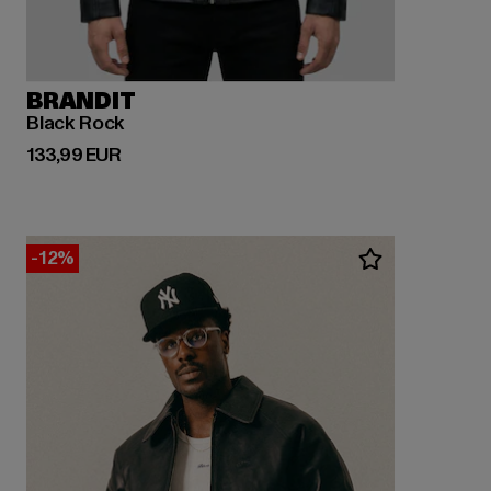
BRANDIT
Black Rock
Derzeitiger Preis: 133,99 EUR
133,99 EUR
-12%