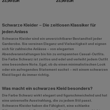
Derzeitiger Preis: 23,99 EUR
Derzeitiger Preis: 23,99 EUR
23,99 EUR
23,99 EUR
Schwarze Kleider – Die zeitlosen Klassiker für
jeden Anlass
Schwarze Kleider sind ein unverzichtbarer Bestandteil jeder
Garderobe. Sie vereinen Eleganz und Vielseitigkeit und eignen
sich für zahlreiche Anlässe – von eleganten
Abendveranstaltungen bis hin zu entspannten Casual-Outfits.
Die Farbe Schwarz ist zeitlos und edel und verleiht jedem Outfit
eine besondere Note. Egal, ob du einen minimalistischen Look
oder ein aufregendes Statement suchst – mit einem schwarzen
Kleid liegst du immer richtig.
Was macht ein schwarzes Kleid besonders?
Die Farbe Schwarz wirkt elegant und figurschmeichelnd und hat
eine universelle Ausstrahlung, die zu jedem Stil passt.
Schwarze Kleider haben die Fähigkeit, eine schlanke