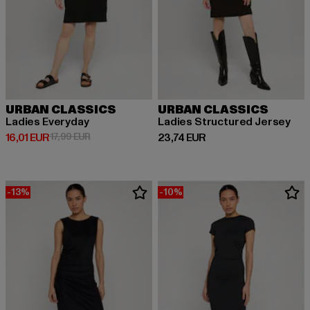
URBAN CLASSICS
URBAN CLASSICS
Ladies Everyday
Ladies Structured Jersey
Derzeitiger Preis: 16,01 EUR
Aktionspreis: 17,99 EUR
Derzeitiger Preis: 23,74 EUR
16,01 EUR
17,99 EUR
23,74 EUR
-13%
-10%