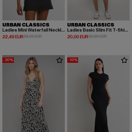
URBAN CLASSICS
URBAN CLASSICS
Ladies Mini Waterfall Neckline Dress
Ladies Basic Slim Fit T-Shirt Dress
Derzeitiger Preis: 22,49 EUR
Aktionspreis: 24,99 EUR
Derzeitiger Preis: 20,00 EUR
Aktionspreis:
22,49 EUR
24,99 EUR
20,00 EUR
22,99 EUR
-30%
-10%