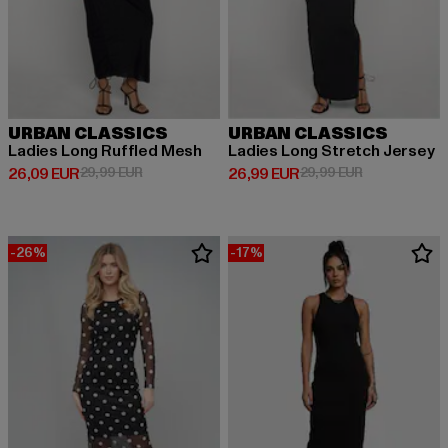
URBAN CLASSICS
URBAN CLASSICS
Ladies Long Ruffled Mesh
Ladies Long Stretch Jersey
Derzeitiger Preis: 26,09 EUR
Aktionspreis: 29,99 EUR
Derzeitiger Preis: 26,99 EUR
Aktionspreis:
26,09 EUR
29,99 EUR
26,99 EUR
29,99 EUR
-26%
-17%