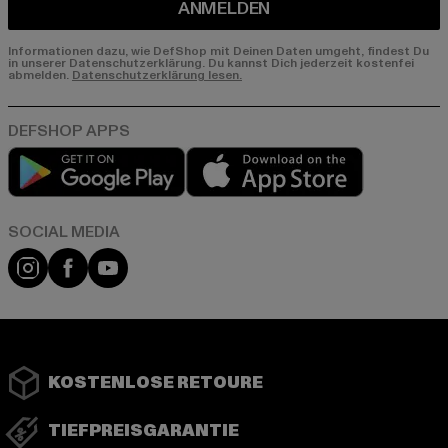
ANMELDEN
Informationen dazu, wie DefShop mit Deinen Daten umgeht, findest Du
in unserer Datenschutzerklärung. Du kannst Dich jederzeit kostenfei
abmelden.
Datenschutzerklärung lesen.
Play market
App store
Instagram
Facebook
YouTube
KOSTENLOSE RETOURE
TIEFPREISGARANTIE