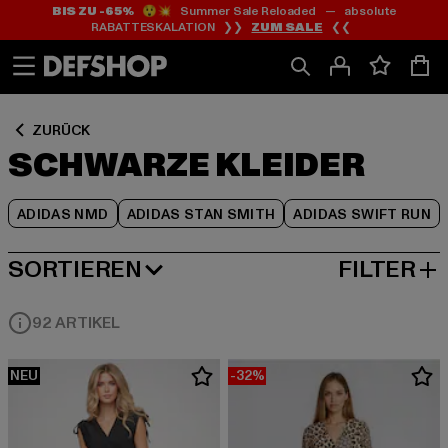
BIS ZU -65%
😲💥 Summer Sale Reloaded — absolute
Zum
Zum
Zum
RABATTESKALATION ❯❯
ZUM SALE
❮❮
Inhalt
Fußzeile
Produktraster
springen
springen
springen
ZURÜCK
SCHWARZE KLEIDER
ADIDAS NMD
ADIDAS STAN SMITH
ADIDAS SWIFT RUN
SORTIEREN
FILTER
NEUESTE
92 ARTIKEL
NEU
-32%