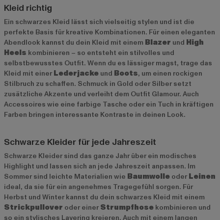
Kleid richtig
Ein schwarzes Kleid lässt sich vielseitig stylen und ist die
perfekte Basis für kreative Kombinationen. Für einen eleganten
Abendlook kannst du dein Kleid mit einem
Blazer
und
High
Heels
kombinieren – so entsteht ein stilvolles und
selbstbewusstes Outfit. Wenn du es lässiger magst, trage das
Kleid mit einer
Lederjacke
und
Boots
, um einen rockigen
Stilbruch zu schaffen. Schmuck in Gold oder Silber setzt
zusätzliche Akzente und verleiht dem Outfit Glamour. Auch
Accessoires wie eine farbige Tasche oder ein Tuch in kräftigen
Farben bringen interessante Kontraste in deinen Look.
Schwarze Kleider für jede Jahreszeit
Schwarze Kleider sind das ganze Jahr über ein modisches
Highlight und lassen sich an jede Jahreszeit anpassen. Im
Sommer sind leichte Materialien wie
Baumwolle
oder
Leinen
ideal, da sie für ein angenehmes Tragegefühl sorgen. Für
Herbst und Winter kannst du dein schwarzes Kleid mit einem
Strickpullover
oder einer
Strumpfhose
kombinieren und
so ein stylisches Layering kreieren. Auch mit einem langen