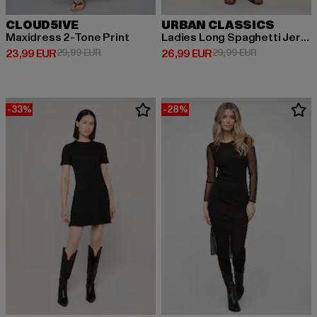
CLOUD5IVE
URBAN CLASSICS
Maxidress 2-Tone Print
Ladies Long Spaghetti Jersey Dress
Derzeitiger Preis: 23,99 EUR
Aktionspreis: 29,99 EUR
Derzeitiger Preis: 26,99 EUR
Aktionspreis:
23,99 EUR
29,99 EUR
26,99 EUR
29,99 EUR
-33%
-28%