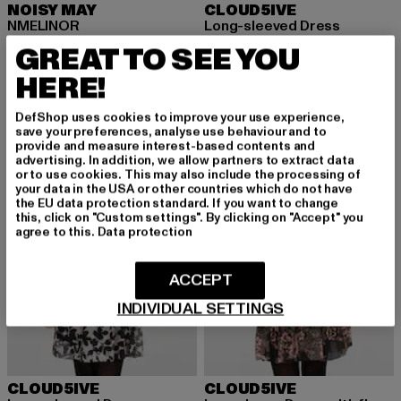
NOISY MAY
CLOUD5IVE
NMELINOR
Long-sleeved Dress
Derzeitiger Preis: 26,79 EUR
Aktionspreis: 39,99 EUR
Derzeitiger Preis: 28,79 EUR
Aktionspreis:
26,79 EUR
39,99 EUR
28,79 EUR
39,99 EUR
GREAT TO SEE YOU
HERE!
-20%
-30%
DefShop uses cookies to improve your use experience,
save your preferences, analyse use behaviour and to
provide and measure interest-based contents and
advertising. In addition, we allow partners to extract data
or to use cookies. This may also include the processing of
your data in the USA or other countries which do not have
the EU data protection standard. If you want to change
this, click on "Custom settings". By clicking on "Accept" you
agree to this.
Data protection
ACCEPT
INDIVIDUAL SETTINGS
CLOUD5IVE
CLOUD5IVE