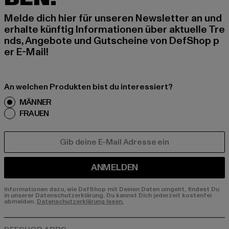
Melde dich hier für unseren Newsletter an und
erhalte künftig Informationen über aktuelle Tre
nds, Angebote und Gutscheine von DefShop p
er E-Mail!
An welchen Produkten bist du interessiert?
MÄNNER
FRAUEN
E-MAIL
ANMELDEN
Informationen dazu, wie DefShop mit Deinen Daten umgeht, findest Du
in unserer Datenschutzerklärung. Du kannst Dich jederzeit kostenfei
abmelden.
Datenschutzerklärung lesen.