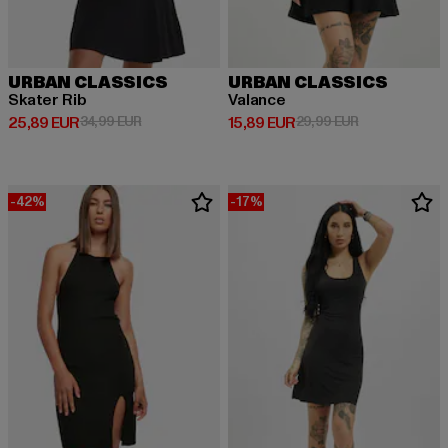
URBAN CLASSICS
URBAN CLASSICS
Skater Rib
Valance
Derzeitiger Preis: 25,89 EUR
Aktionspreis: 34,99 EUR
Derzeitiger Preis: 15,89 EUR
Aktionspreis: 
25,89 EUR
34,99 EUR
15,89 EUR
29,99 EUR
-42%
-17%