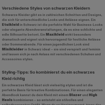
Verschiedene Styles von schwarzen Kleidern
Schwarze Kleider gibt es in zahlreichen Schnitten und Designs,
die sich für unterschiedliche Looks und Anlässe eignen. Ein
Etuikleid
in Schwarz ist die perfekte Wahl für Business-Looks
oder elegante Abendveranstaltungen, da es eine schlichte und
edle Silhouette betont. Ein
Maxikleid
wirkt besonders
dramatisch und eignet sich hervorragend für festliche Anlässe
oder Sommerabende. Für einen jugendlichen Look sind
Minikleider
in Schwarz ideal – sie sind verspielt und feminin
und lassen sich je nach Anlass mit verschiedenen Schuhen und
Accessoires stylen.
Styling-Tipps: So kombinierst du ein schwarzes
Kleid richtig
Ein schwarzes Kleid lässt sich vielseitig stylen und ist die
perfekte Basis für kreative Kombinationen. Für einen eleganten
Abendlook kannst du dein Kleid mit einem
Blazer
und
High
Heels
kombinieren – so entsteht ein stilvolles und
selbstbewusstes Outfit. Wenn du es lässiger magst, trage das