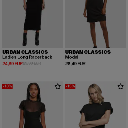
URBAN CLASSICS
URBAN CLASSICS
Ladies Long Racerback
Modal
Derzeitiger Preis: 24,89 EUR
Aktionspreis: 29,99 EUR
Derzeitiger Preis: 28,49 EUR
24,89 EUR
29,99 EUR
28,49 EUR
-13%
-15%