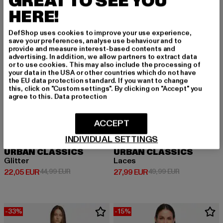
GREAT TO SEE YOU
-51%
-44%
HERE!
DefShop uses cookies to improve your use experience,
save your preferences, analyse use behaviour and to
provide and measure interest-based contents and
advertising. In addition, we allow partners to extract data
or to use cookies. This may also include the processing of
your data in the USA or other countries which do not have
the EU data protection standard. If you want to change
this, click on "Custom settings". By clicking on "Accept" you
agree to this.
Data protection
ACCEPT
INDIVIDUAL SETTINGS
URBAN CLASSICS
URBAN CLASSICS
Glitter
Laces
Derzeitiger Preis: 22,05 EUR
Aktionspreis: 44,99 EUR
Derzeitiger Preis: 27,99 EUR
Aktionspreis:
22,05 EUR
44,99 EUR
27,99 EUR
49,99 EUR
-33%
-15%