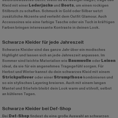
Kleid mit einer
Lederjacke
und
Boots
, um einen rockigen
Stilbruch zu schaffen. Schmuck in Gold oder Silber setzt
zusätzliche Akzente und verleiht dem Outfit Glamour. Auch
Accessoires wie eine farbige Tasche oder ein Tuch in kräftigen
Farben bringen interessante Kontraste in deinen Look.
Schwarze Kleider für jede Jahreszeit
Schwarze Kleider sind das ganze Jahr über ein modisches
Highlight und lassen sich an jede Jahreszeit anpassen. Im
Sommer sind leichte Materialien wie
Baumwolle
oder
Leinen
ideal, da sie für ein angenehmes Tragegefühl sorgen. Für
Herbst und Winter kannst du dein schwarzes Kleid mit einem
Strickpullover
oder einer
Strumpfhose
kombinieren und
so ein stylisches Layering kreieren. Auch mit einem langen
Mantel und Stiefeln bleibt dein Look warm und stilvoll, selbst
an kühleren Tagen.
Schwarze Kleider bei Def-Shop
Bei
Def-Shop
findest du eine große Auswahl an schwarzen