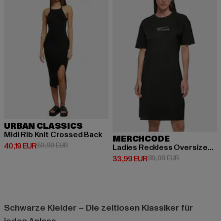
URBAN CLASSICS
Midi Rib Knit Crossed Back
MERCHCODE
Derzeitiger Preis: 40,19 EUR
Aktionspreis: 59,99 EUR
40,19 EUR
59,99 EUR
Ladies Reckless Oversized Slit Dress
Derzeitiger Preis: 33,99 EUR
Aktionspreis:
33,99 EUR
39,99 EUR
Schwarze Kleider – Die zeitlosen Klassiker für