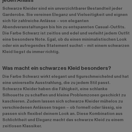
jeden Anlass
Schwarze Kleider sind ein unverzichtbarer Bestandteil jeder
Garderobe. Sie vereinen Eleganz und Vielseitigkeit und eignen
sich für zahlreiche Anlässe – von eleganten
Abendveranstaltungen bis hin zu entspannten Casual-Outfits.
Die Farbe Schwarz ist zeitlos und edel und verleiht jedem Outfit
eine besondere Note. Egal, ob du einen minimalistischen Look
oder ein aufregendes Statement suchst – mit einem schwarzen
Kleid liegst du immer richtig.
Was macht ein schwarzes Kleid besonders?
Die Farbe Schwarz wirkt elegant und figurschmeichelnd und hat
eine universelle Ausstrahlung, die zu jedem Stil passt.
Schwarze Kleider haben die Fähigkeit, eine schlanke
Silhouette zu schaffen und kleine Problemzonen geschickt zu
kaschieren. Zudem lassen sich schwarze Kleider mühelos zu
verschiedenen Anlässen tragen – ob formell oder lässig, sie
passen sich flexibel deinem Look an. Diese Kombination aus
Schlichtheit und Eleganz macht das schwarze Kleid zu einem
zeitlosen Klassiker.