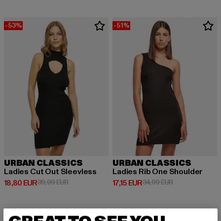
-53%
-51%
URBAN CLASSICS
URBAN CLASSICS
Ladies Cut Out Sleevless
Ladies Rib One Shoulder
Derzeitiger Preis: 18,80 EUR
Aktionspreis: 39,99 EUR
Derzeitiger Preis: 17,15 EUR
Aktionspreis: 3
18,80 EUR
39,99 EUR
17,15 EUR
34,99 EUR