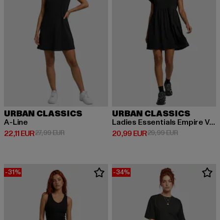
URBAN CLASSICS
URBAN CLASSICS
A-Line
Ladies Essentials Empire Valance
Derzeitiger Preis: 22,11 EUR
Aktionspreis: 27,99 EUR
Derzeitiger Preis: 20,99 EUR
Aktionspreis:
22,11 EUR
27,99 EUR
20,99 EUR
29,99 EUR
-31%
-34%