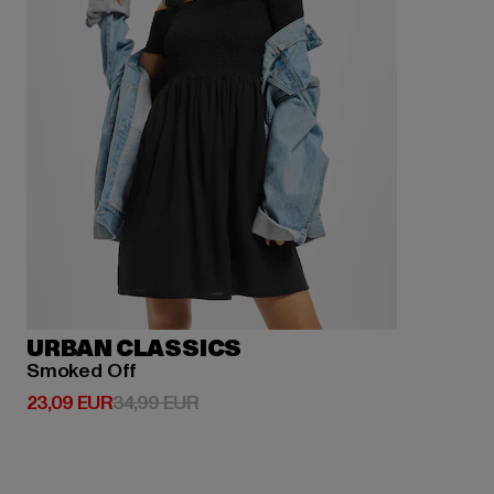
URBAN CLASSICS
Smoked Off
Derzeitiger Preis: 23,09 EUR
Aktionspreis: 34,99 EUR
23,09 EUR
34,99 EUR