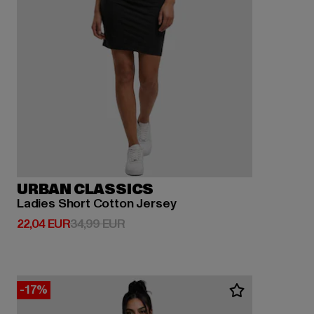
URBAN CLASSICS
Ladies Short Cotton Jersey
Derzeitiger Preis: 22,04 EUR
Aktionspreis: 34,99 EUR
22,04 EUR
34,99 EUR
-17%