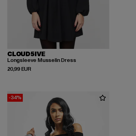
CLOUD5IVE
Longsleeve Musselin Dress
Derzeitiger Preis: 20,99 EUR
20,99 EUR
-34%