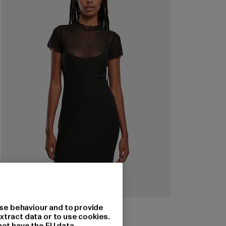
URBAN CLASSICS
se behaviour and to provide
Ladies Mesh Double Layer
xtract data or to use cookies.
not have the EU data