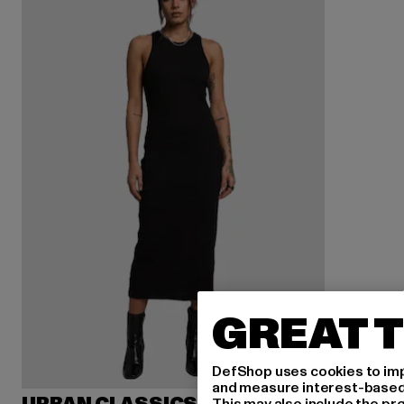
GREAT T
DefShop uses cookies to imp
and measure interest-based c
This may also include the pr