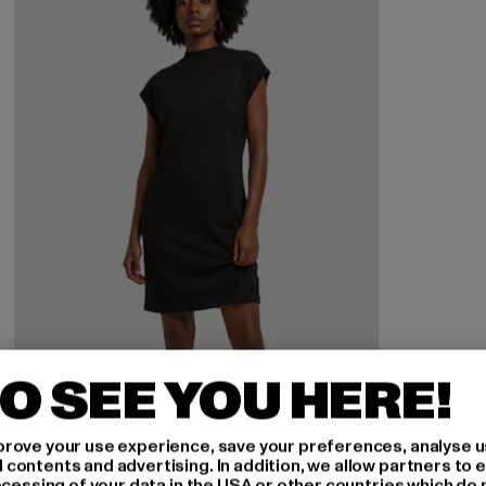
O SEE YOU HERE!
rove your use experience, save your preferences, analyse u
ontents and advertising. In addition, we allow partners to e
ocessing of your data in the USA or other countries which do 