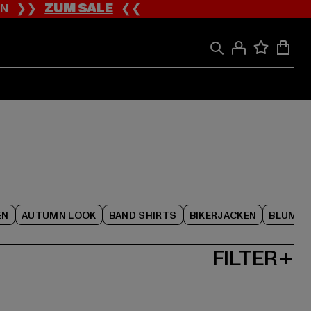
ION ❯❯
ZUM SALE
❮❮
EN
AUTUMN LOOK
BAND SHIRTS
BIKERJACKEN
BLUME
FILTER