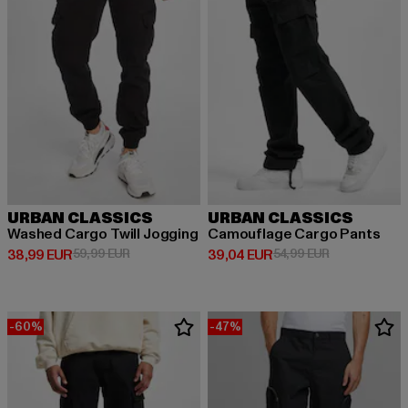
URBAN CLASSICS
URBAN CLASSICS
Washed Cargo Twill Jogging
Camouflage Cargo Pants
Derzeitiger Preis: 38,99 EUR
Aktionspreis: 59,99 EUR
Derzeitiger Preis: 39,04 EUR
Aktionspreis:
38,99 EUR
59,99 EUR
39,04 EUR
54,99 EUR
-60%
-47%