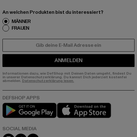
An welchen Produkten bist du interessiert?
MÄNNER
FRAUEN
E-MAIL
ANMELDEN
Informationen dazu, wie DefShop mit Deinen Daten umgeht, findest Du
in unserer Datenschutzerklärung. Du kannst Dich jederzeit kostenfei
abmelden.
Datenschutzerklärung lesen.
Play market
App store