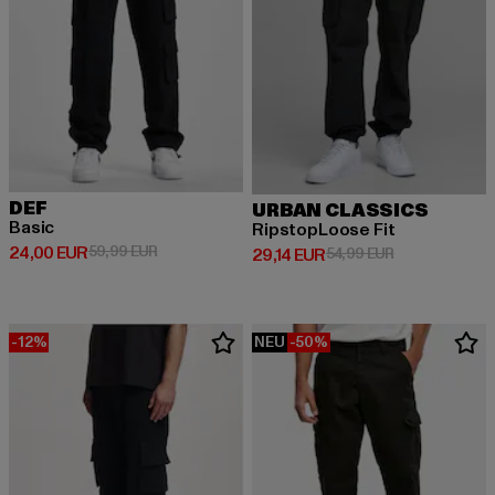
DEF
URBAN CLASSICS
Basic
RipstopLoose Fit
Derzeitiger Preis: 24,00 EUR
Aktionspreis: 59,99 EUR
24,00 EUR
59,99 EUR
Derzeitiger Preis: 29,14 EUR
Aktionspreis: 
29,14 EUR
54,99 EUR
-12%
NEU
-50%