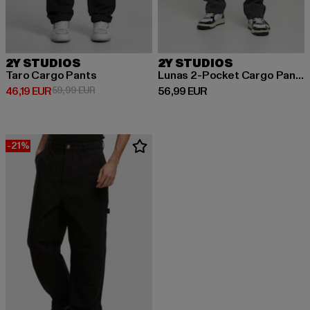
2Y STUDIOS
2Y STUDIOS
Taro Cargo Pants
Lunas 2-Pocket Cargo Pants
Derzeitiger Preis: 46,19 EUR
Aktionspreis: 59,99 EUR
Derzeitiger Preis: 56,99 EUR
46,19 EUR
59,99 EUR
56,99 EUR
-21%