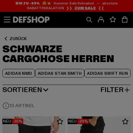
BIS ZU -65%
😲💥 Summer Sale Reloaded — absolute
Zum
Zum
Zum
RABATTESKALATION ❯❯
ZUM SALE
❮❮
Inhalt
Fußzeile
Produktraster
springen
springen
springen
ZURÜCK
SCHWARZE
CARGOHOSE HERREN
ADIDAS NMD
ADIDAS STAN SMITH
ADIDAS SWIFT RUN
SORTIEREN
FILTER
BELIEBTESTE
13 ARTIKEL
NEU
-35%
NEU
-29%