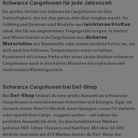
Schwarze Cargohosen für jede Jahreszeit
Ein großer Vorteil von schwarzen Cargohosen ist ihre
Vielseitigkeit, die sie das ganze Jahr über tragbar macht. Im
Frühling und Sommer sind Modelle aus
leichteren Stoffen
ideal, die für ein angenehmes Tragegefühl sorgen. In Herbst
und Winter bieten sich Cargohosen aus
dickeren
Materialien
wie Baumwolle oder einem leichten Futter an, um
dich auch bei kühleren Temperaturen warm zu halten.
Kombiniert mit einem Parka oder einer Jacke bleiben schwarze
Cargohosen auch in den kalten Monaten ein stylisches und
funktionales Kleidungsstück.
Schwarze Cargohosen bei Def-Shop
Bei
Def-Shop
findest du eine große Auswahl an schwarzen
Cargohosen in verschiedenen Schnitten und Designs. Egal, ob
du nach einem Slim Fit Modell, einer lässigen Loose Fit Variante
oder sportlichen Cargo-Joggern suchst – wir haben die
perfekte Auswahl für dich. Zu den beliebtesten Marken
gehören
DEF
,
Urban Classics
und
Karl Kani
. Mit über 22.500
Artikeln und mehr als 270 Marken bietet dir Def-Shop die