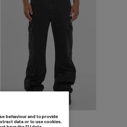
2Y STUDIOS
se behaviour and to provide
Vorin Cargo Baggy Jeans
xtract data or to use cookies.
not have the EU data