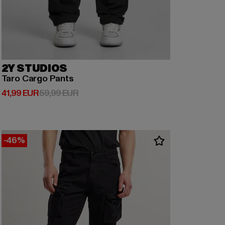
2Y STUDIOS
Taro Cargo Pants
Derzeitiger Preis: 41,99 EUR
Aktionspreis: 59,99 EUR
41,99 EUR
59,99 EUR
-46%