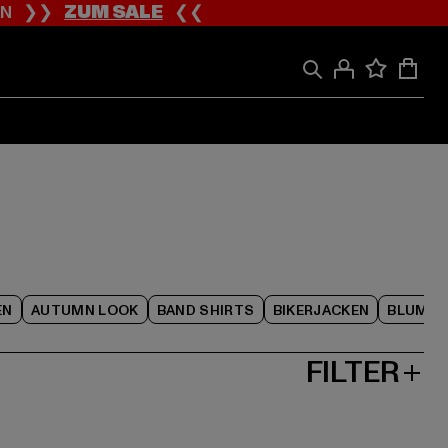
ION ❯❯
ZUM SALE
❮❮
EN
AUTUMN LOOK
BAND SHIRTS
BIKERJACKEN
BLUME
FILTER