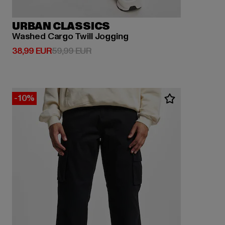
URBAN CLASSICS
Washed Cargo Twill Jogging
Derzeitiger Preis: 38,99 EUR
Aktionspreis: 59,99 EUR
38,99 EUR
59,99 EUR
-10%