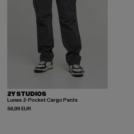
2Y STUDIOS
Lunas 2-Pocket Cargo Pants
Derzeitiger Preis: 56,99 EUR
56,99 EUR