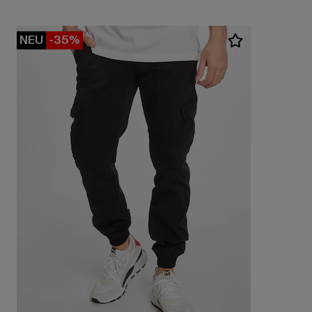
NEU
-35%