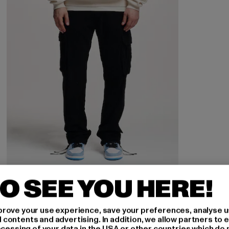
O SEE YOU HERE!
2Y STUDIOS
rove your use experience, save your preferences, analyse u
Luki Cord Cargo Pants
ontents and advertising. In addition, we allow partners to e
ocessing of your data in the USA or other countries which do 