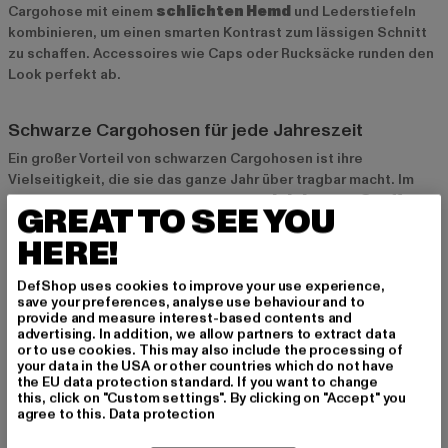
Cargohose mit einem
schlichten Hemd
und Lederstiefeln
kombinieren, um einen smarten Kontrast zum lässigen Schnitt
zu schaffen. Accessoires wie Caps oder Rucksäcke runden den
Look perfekt ab.
Schwarze Cargohosen für jede Jahreszeit
Ein großer Vorteil von schwarzen Cargohosen ist ihre
Vielseitigkeit, die sie das ganze Jahr über tragbar macht. Im
Frühling und Sommer sind Modelle aus
leichteren Stoffen
GREAT TO SEE YOU
ideal, die für ein angenehmes Tragegefühl sorgen. In Herbst
HERE!
und Winter bieten sich Cargohosen aus
dickeren
Materialien
wie Baumwolle oder einem leichten Futter an, um
dich auch bei kühleren Temperaturen warm zu halten.
DefShop uses cookies to improve your use experience,
save your preferences, analyse use behaviour and to
Kombiniert mit einem Parka oder einer Jacke bleiben schwarze
provide and measure interest-based contents and
Cargohosen auch in den kalten Monaten ein stylisches und
advertising. In addition, we allow partners to extract data
funktionales Kleidungsstück.
or to use cookies. This may also include the processing of
your data in the USA or other countries which do not have
the EU data protection standard. If you want to change
this, click on "Custom settings". By clicking on "Accept" you
Schwarze Cargohosen bei Def-Shop
agree to this.
Data protection
Bei
Def-Shop
findest du eine große Auswahl an schwarzen