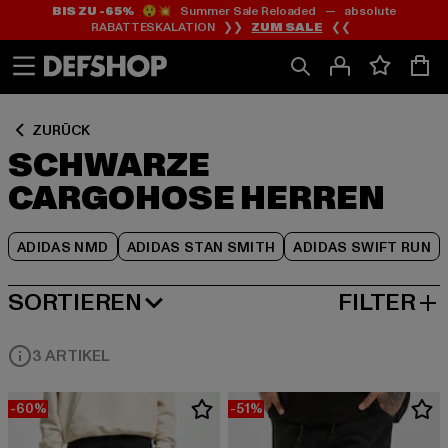
BIS ZU -65%
😲💥 Summer Sale Reloaded — absolute
Zum
Zum
Zum
RABATTESKALATION ❯❯
ZUM SALE
❮❮
Inhalt
Fußzeile
Produktraster
springen
springen
springen
ZURÜCK
SCHWARZE
CARGOHOSE HERREN
ADIDAS NMD
ADIDAS STAN SMITH
ADIDAS SWIFT RUN
SORTIEREN
FILTER
BELIEBTESTE
3 ARTIKEL
-60%
-51%