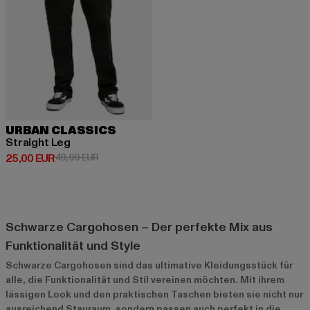
URBAN CLASSICS
Straight Leg
Derzeitiger Preis: 25,00 EUR
Aktionspreis: 49,99 EUR
25,00 EUR
49,99 EUR
Schwarze Cargohosen – Der perfekte Mix aus
Funktionalität und Style
Schwarze Cargohosen sind das ultimative Kleidungsstück für
alle, die Funktionalität und Stil vereinen möchten. Mit ihrem
lässigen Look und den praktischen Taschen bieten sie nicht nur
ausreichend Stauraum, sondern passen auch perfekt in die