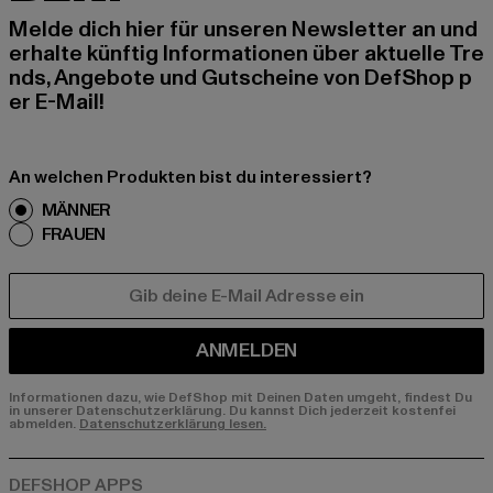
Melde dich hier für unseren Newsletter an und
erhalte künftig Informationen über aktuelle Tre
nds, Angebote und Gutscheine von DefShop p
er E-Mail!
An welchen Produkten bist du interessiert?
MÄNNER
FRAUEN
E-MAIL
ANMELDEN
Informationen dazu, wie DefShop mit Deinen Daten umgeht, findest Du
in unserer Datenschutzerklärung. Du kannst Dich jederzeit kostenfei
abmelden.
Datenschutzerklärung lesen.