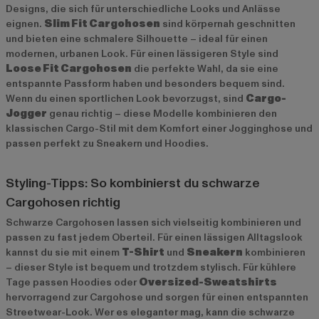
Designs, die sich für unterschiedliche Looks und Anlässe
eignen.
Slim Fit Cargohosen
sind körpernah geschnitten
und bieten eine schmalere Silhouette – ideal für einen
modernen, urbanen Look. Für einen lässigeren Style sind
Loose Fit Cargohosen
die perfekte Wahl, da sie eine
entspannte Passform haben und besonders bequem sind.
Wenn du einen sportlichen Look bevorzugst, sind
Cargo-
Jogger
genau richtig – diese Modelle kombinieren den
klassischen Cargo-Stil mit dem Komfort einer Jogginghose und
passen perfekt zu Sneakern und Hoodies.
Styling-Tipps: So kombinierst du schwarze
Cargohosen richtig
Schwarze Cargohosen lassen sich vielseitig kombinieren und
passen zu fast jedem Oberteil. Für einen lässigen Alltagslook
kannst du sie mit einem
T-Shirt
und
Sneakern
kombinieren
– dieser Style ist bequem und trotzdem stylisch. Für kühlere
Tage passen Hoodies oder
Oversized-Sweatshirts
hervorragend zur Cargohose und sorgen für einen entspannten
Streetwear-Look. Wer es eleganter mag, kann die schwarze