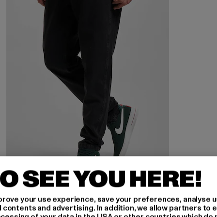
O SEE YOU HERE!
KARL KANI
rove your use experience, save your preferences, analyse u
KMI-PL031-001-03 KK Small Signature Tapered Five Pocket Denim
ontents and advertising. In addition, we allow partners to e
ocessing of your data in the USA or other countries which do 