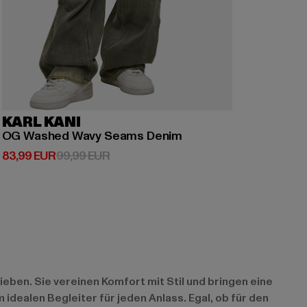
KARL KANI
OG Washed Wavy Seams Denim
Derzeitiger Preis: 83,99 EUR
Aktionspreis: 99,99 EUR
83,99 EUR
99,99 EUR
ieben. Sie vereinen Komfort mit Stil und bringen eine
dealen Begleiter für jeden Anlass. Egal, ob für den