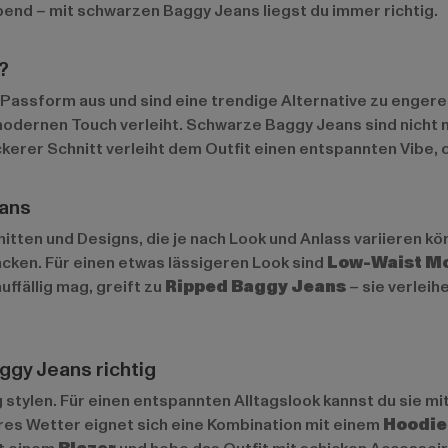
end – mit schwarzen Baggy Jeans liegst du immer richtig.
?
Passform aus und sind eine trendige Alternative zu engeren
modernen Touch verleiht. Schwarze Baggy Jeans sind nicht nu
ckerer Schnitt verleiht dem Outfit einen entspannten Vibe, o
eans
itten und Designs, die je nach Look und Anlass variieren k
ken. Für einen etwas lässigeren Look sind
Low-Waist M
ffällig mag, greift zu
Ripped Baggy Jeans
– sie verleih
ggy Jeans richtig
 stylen. Für einen entspannten Alltagslook kannst du sie m
res Wetter eignet sich eine Kombination mit einem
Hoodie