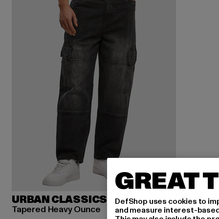
GREAT T
URBAN CLASSICS
DefShop uses cookies to imp
Tapered Heavy Ounce
and measure interest-based c
This may also include the pr