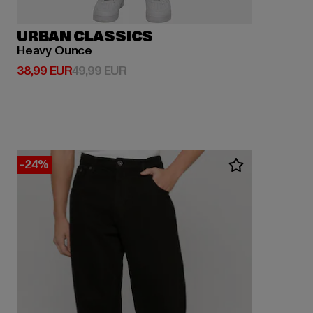
URBAN CLASSICS
Heavy Ounce
Derzeitiger Preis: 38,99 EUR
Aktionspreis: 49,99 EUR
38,99 EUR
49,99 EUR
-24%