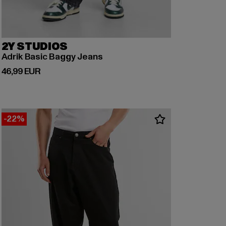
2Y STUDIOS
Adrik Basic Baggy Jeans
Derzeitiger Preis: 46,99 EUR
46,99 EUR
-22%