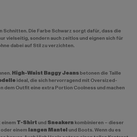
 Schnitten. Die Farbe Schwarz sorgt dafür, dass die
r vielseitig, sondern auch zeitlos und eignen sich für
hne dabei auf Stil zu verzichten.
önnen.
High-Waist Baggy Jeans
betonen die Taille
odelle
ideal, die sich hervorragend mit Oversized-
en dem Outfit eine extra Portion Coolness und machen
it einem
T-Shirt
und
Sneakern
kombinieren – dieser
oder einem
langen Mantel
und Boots. Wenn du es