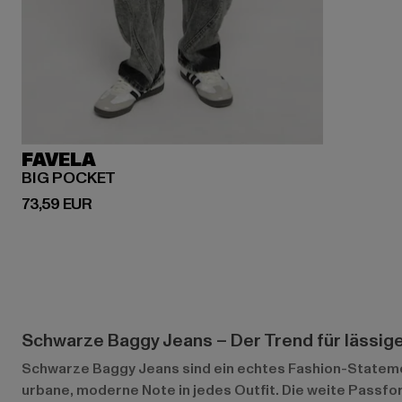
FAVELA
BIG POCKET
Derzeitiger Preis: 73,59 EUR
73,59 EUR
Schwarze Baggy Jeans – Der Trend für lässige
Schwarze Baggy Jeans sind ein echtes Fashion-Statement 
urbane, moderne Note in jedes Outfit. Die weite Passfo