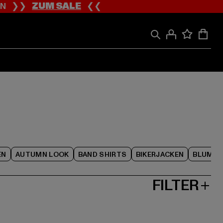
ION ❯❯
ZUM SALE
❮❮
EN
AUTUMN LOOK
BAND SHIRTS
BIKERJACKEN
BLUME
FILTER