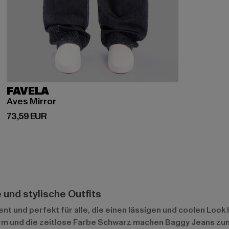
FAVELA
Aves Mirror
Derzeitiger Preis: 73,59 EUR
73,59 EUR
 und stylische Outfits
und perfekt für alle, die einen lässigen und coolen Look l
rm und die zeitlose Farbe Schwarz machen Baggy Jeans zum i