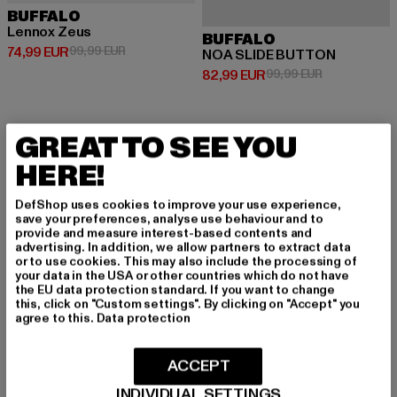
BUFFALO
Lennox Zeus
BUFFALO
Derzeitiger Preis: 74,99 EUR
Aktionspreis: 99,99 EUR
74,99 EUR
99,99 EUR
NOA SLIDE BUTTON
Derzeitiger Preis: 82,99 EUR
Aktionspreis:
82,99 EUR
99,99 EUR
GREAT TO SEE YOU
-35%
-34%
HERE!
DefShop uses cookies to improve your use experience,
save your preferences, analyse use behaviour and to
provide and measure interest-based contents and
advertising. In addition, we allow partners to extract data
or to use cookies. This may also include the processing of
your data in the USA or other countries which do not have
the EU data protection standard. If you want to change
this, click on "Custom settings". By clicking on "Accept" you
agree to this.
Data protection
ACCEPT
INDIVIDUAL SETTINGS