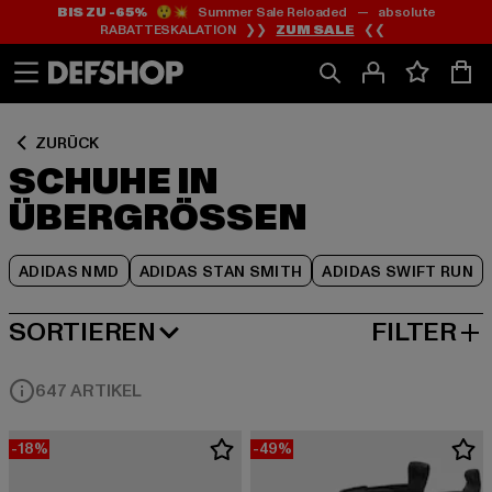
BIS ZU -65%
😲💥 Summer Sale Reloaded — absolute
Zum
Zum
Zum
RABATTESKALATION ❯❯
ZUM SALE
❮❮
Inhalt
Fußzeile
Produktraster
springen
springen
springen
ZURÜCK
SCHUHE IN
ÜBERGRÖSSEN
ADIDAS NMD
ADIDAS STAN SMITH
ADIDAS SWIFT RUN
SORTIEREN
FILTER
BELIEBTESTE
647 ARTIKEL
-18%
-49%