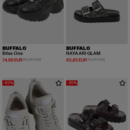
BUFFALO
BUFFALO
Bliss One
RAYA ARI GLAM
Derzeitiger Preis: 74,69 EUR
Aktionspreis: 89,99 EUR
Derzeitiger Preis: 63,83 EUR
Aktionspreis:
74,69 EUR
89,99 EUR
63,83 EUR
75,99 EUR
-60%
-20%