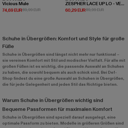
Vicious Mule
ZESPHER LACE UP LO - VEGAN NAPPA
Derzeitiger Preis: 74,69 EUR
Aktionspreis: 89,99 EUR
Derzeitiger Preis: 60,29 EUR
Aktionspreis:
74,69 EUR
89,99 EUR
60,29 EUR
89,99 EUR
Schuhe in Übergrößen: Komfort und Style für große
Füße
Schuhe in Übergrößen sind längst nicht mehr nur funktional –
sie vereinen Komfort mit Stil und modischer Vielfalt. Für alle mit
großen Füßen ist es wichtig, die passende Auswahl an Schuhen
zu haben, die sowohl bequem als auch schick sind. Bei Def-
Shop findest du eine große Auswahl an Schuhen in Übergrößen,
die für jede Gelegenheit und jeden Stil das Richtige bieten.
Warum Schuhe in Übergrößen wichtig sind
Bequeme Passformen für maximalen Komfort
Schuhe in Übergrößen sind speziell darauf ausgelegt, eine
optimale Passform zu bieten. Modelle in größeren Größen sind