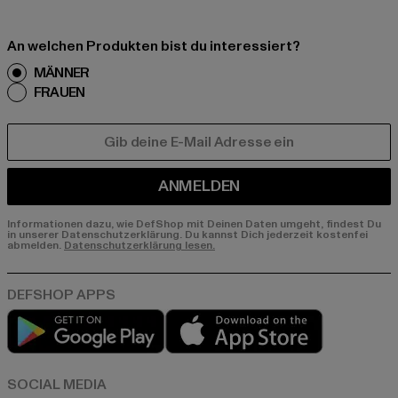
An welchen Produkten bist du interessiert?
MÄNNER
FRAUEN
E-MAIL
ANMELDEN
Informationen dazu, wie DefShop mit Deinen Daten umgeht, findest Du
in unserer Datenschutzerklärung. Du kannst Dich jederzeit kostenfei
abmelden.
Datenschutzerklärung lesen.
Play market
App store