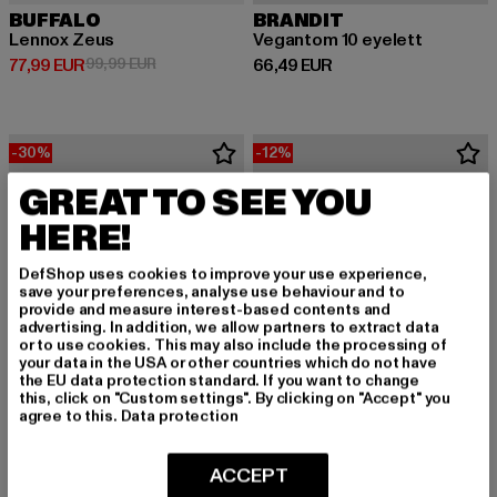
BUFFALO
BRANDIT
Lennox Zeus
Vegantom 10 eyelett
Derzeitiger Preis: 77,99 EUR
Aktionspreis: 99,99 EUR
Derzeitiger Preis: 66,49 EUR
77,99 EUR
99,99 EUR
66,49 EUR
-30%
-12%
GREAT TO SEE YOU
HERE!
DefShop uses cookies to improve your use experience,
save your preferences, analyse use behaviour and to
provide and measure interest-based contents and
advertising. In addition, we allow partners to extract data
or to use cookies. This may also include the processing of
your data in the USA or other countries which do not have
the EU data protection standard. If you want to change
this, click on "Custom settings". By clicking on "Accept" you
agree to this.
Data protection
ACCEPT
BUFFALO
BUFFALO