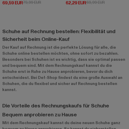
Derzeitiger Preis: 69,59 EUR
Aktionspreis: 79,99 EUR
Derzeitiger Preis: 62,29 EUR
Aktionspreis:
69,59 EUR
79,99 EUR
62,29 EUR
69,99 EUR
Schuhe auf Rechnung bestellen: Flexibilität und
Sicherheit beim Online-Kauf
Der Kauf auf Rechnung ist die perfekte Lösung für alle, die
Schuhe online bestellen möchten, ohne sofort zu bezahlen.
Besonders bei Schuhen ist es wichtig, dass sie optimal passen
und bequem sind. Mit dem Rechnungskauf kannst du die
Schuhe erst in Ruhe zu Hause anprobieren, bevor du dich
entscheidest. Bei Def-Shop findest du eine große Auswahl an
Schuhen, die du flexibel und sicher auf Rechnung bestellen
kannst.
Die Vorteile des Rechnungskaufs für Schuhe
Bequem anprobieren zu Hause
Mit dem Rechnungskauf kannst du deine neuen Schuhe ganz
bequem zu Hause anprobieren. So kannst du sicherstellen,