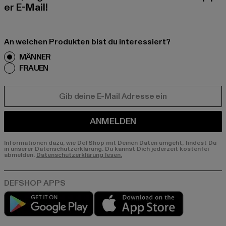
er E-Mail!
An welchen Produkten bist du interessiert?
MÄNNER
FRAUEN
E-MAIL
ANMELDEN
Informationen dazu, wie DefShop mit Deinen Daten umgeht, findest Du
in unserer Datenschutzerklärung. Du kannst Dich jederzeit kostenfei
abmelden.
Datenschutzerklärung lesen.
Play market
App store