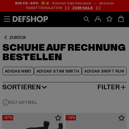
BIS ZU -65%
😲💥 Summer Sale Reloaded — absolute
Zum
Zum
Zum
RABATTESKALATION ❯❯
ZUM SALE
❮❮
Inhalt
Fußzeile
Produktraster
springen
springen
springen
ZURÜCK
SCHUHE AUF RECHNUNG
BESTELLEN
ADIDAS NMD
ADIDAS STAN SMITH
ADIDAS SWIFT RUN
SORTIEREN
FILTER
BELIEBTESTE
657 ARTIKEL
-47%
-14%