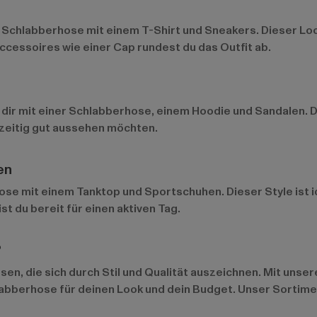
 Schlabberhose mit einem T-Shirt und Sneakers. Dieser Look
ccessoires wie einer Cap rundest du das Outfit ab.
 dir mit einer Schlabberhose, einem Hoodie und Sandalen. Di
chzeitig gut aussehen möchten.
en
se mit einem Tanktop und Sportschuhen. Dieser Style ist ide
t du bereit für einen aktiven Tag.
?
sen, die sich durch Stil und Qualität auszeichnen. Mit uns
labberhose für deinen Look und dein Budget. Unser Sortim