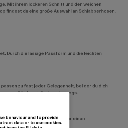
ge. Mit ihrem lockeren Schnitt und den weichen
Shop findest du eine große Auswahl an Schlabberhosen,
t. Durch die lässige Passform und die leichten
 passen zu fast jeder Gelegenheit, bei der du dich
mmer gemütlich und lässig unterwegs.
se behaviour and to provide
en. Von einfarbigen Modellen für einen
xtract data or to use cookies.
abei.
not have the EU data