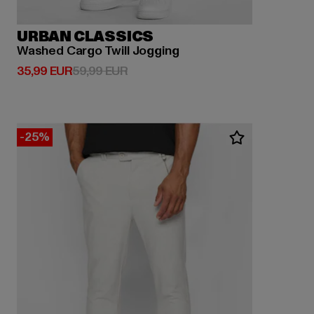
URBAN CLASSICS
Washed Cargo Twill Jogging
Derzeitiger Preis: 35,99 EUR
Aktionspreis: 59,99 EUR
35,99 EUR
59,99 EUR
-25%