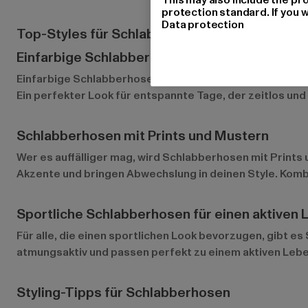
protection standard. If you w
Data protection
Top-Styles für Schlabberhosen bei Def-Shop
Einfarbige Schlabberhosen für einen minimali
Einfarbige Schlabberhosen
sind ideal für alle, die es 
Ein perfekter Look für entspannte Tage, der zeitlos und 
Schlabberhosen mit Prints und Mustern
Wer es auffälliger mag, wird Schlabberhosen mit Prints
Akzente und bringen Abwechslung in deinen Style. Komb
Sportliche Schlabberhosen für einen aktiven 
Für alle, die einen sportlichen Look bevorzugen, gibt es
atmungsaktiv und passen perfekt zu einem aktiven Leben
Styling-Tipps für Schlabberhosen