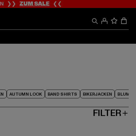
ION ❯❯
ZUM SALE
❮❮
EN
AUTUMN LOOK
BAND SHIRTS
BIKERJACKEN
BLUME
FILTER