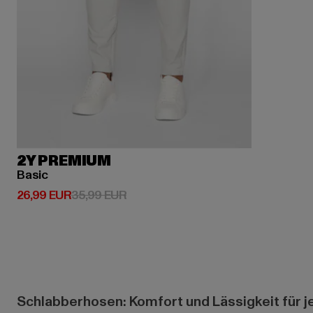
2Y PREMIUM
Basic
Derzeitiger Preis: 26,99 EUR
Aktionspreis: 35,99 EUR
26,99 EUR
35,99 EUR
Schlabberhosen: Komfort und Lässigkeit für j