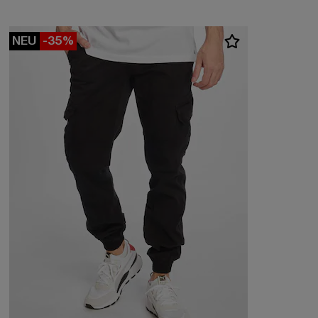
NEU
-35%