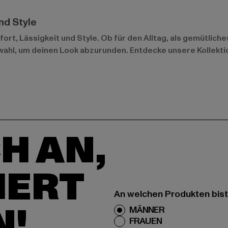
nd Style
t, Lässigkeit und Style. Ob für den Alltag, als gemütliches
ahl, um deinen Look abzurunden. Entdecke unsere Kollekti
H AN,
IERT
An welchen Produkten bist
N!
MÄNNER
FRAUEN