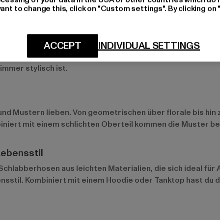
ant to change this, click on "Custom settings". By clicking on 
stischen Look
ACCEPT
INDIVIDUAL SETTINGS
schlicht und unkompliziert mögen. Diese Modelle passen zu fa
immer stylisch ist.
 und Mustern lieben. Von geometrischen über florale bis hi
iniert mit einem schlichten Oberteil kommen die Muster be
Lebensstil
 Schlabberhosen aus leichten Materialien, die sich ideal fü
sstil. Kombiniert mit einem Hoodie oder Tanktop hast du da