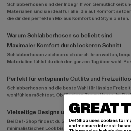
Schlabberhosen sind der Inbegriff von Gemütlichkeit un
Materialien sind sie ideal für alle, die auf Komfort se
die dir den perfekten Mix aus Komfort und Style bieten.
Warum Schlabberhosen so beliebt sind
Maximaler Komfort durch lockeren Schnitt
Schlabberhosen zeichnen sich durch ihren weiten, beque
Materialien fühlst du dich den ganzen Tag über wohl. Pe
Perfekt für entspannte Outfits und Freizeitlo
Schlabberhosen sind die beste Wahl für lässige Freizeit
wohlfühlen möchtest. Ob für einen Tag zu Hause, im Par
GREAT T
Vielseitige Designs und Farben für jeden Stil
DefShop uses cookies to imp
Bei Def-Shop findest du Schlabberhosen in verschieden
and measure interest-based c
minimalistischen Look bis hin zu Hosen mit auffälligen Mus
This may also include the pr