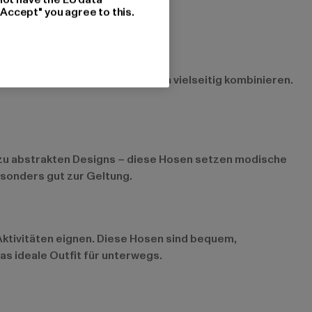
"Accept" you agree to this.
st jedem Oberteil und lassen sich vielseitig kombinieren.
n zu abstrakten Designs – diese Hosen setzen modische
sonders gut zur Geltung.
r Aktivitäten eignen. Diese Hosen sind bequem,
s ideale Outfit für unterwegs.