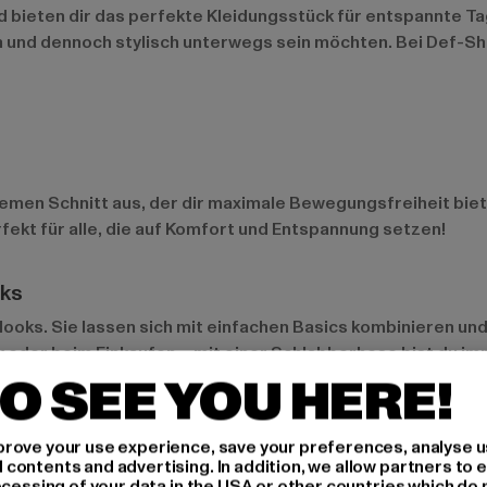
d bieten dir das perfekte Kleidungsstück für entspannte Ta
tzen und dennoch stylisch unterwegs sein möchten. Bei Def-
men Schnitt aus, der dir maximale Bewegungsfreiheit biete
rfekt für alle, die auf Komfort und Entspannung setzen!
oks
looks. Sie lassen sich mit einfachen Basics kombinieren und
k oder beim Einkaufen – mit einer Schlabberhose bist du i
O SEE YOU HERE!
rove your use experience, save your preferences, analyse u
en Designs und Farben, die für jeden Geschmack etwas biet
ontents and advertising. In addition, we allow partners to e
tern – die Auswahl ist riesig, und für jeden Stil ist etwas d
ocessing of your data in the USA or other countries which do 