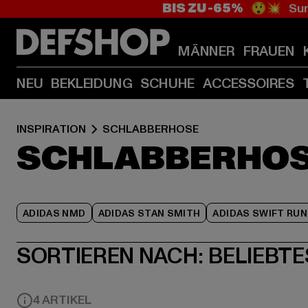
BIS ZU -65%
😲💥 Sum
MÄNNER
FRAUEN
NEU
BEKLEIDUNG
SCHUHE
ACCESSOIRES
INSPIRATION
SCHLABBERHOSE
SCHLABBERHO
ADIDAS NMD
ADIDAS STAN SMITH
ADIDAS SWIFT RUN
SORTIEREN NACH:
BELIEBTE
4 ARTIKEL