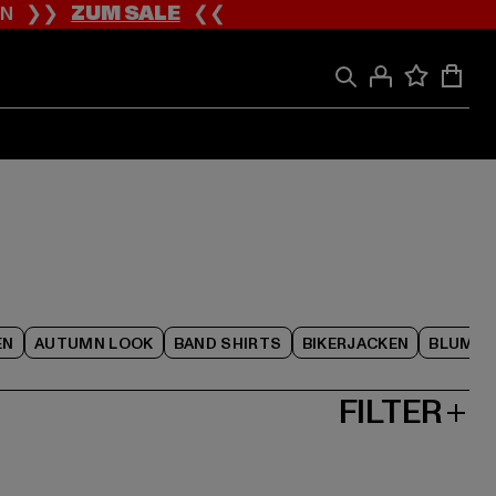
ION ❯❯
ZUM SALE
❮❮
EN
AUTUMN LOOK
BAND SHIRTS
BIKERJACKEN
BLUME
FILTER