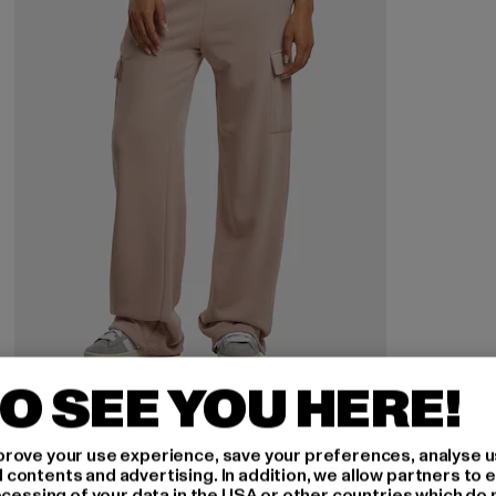
O SEE YOU HERE!
URBAN CLASSICS
Ladies Baggy Light Terry
rove your use experience, save your preferences, analyse u
Derzeitiger Preis: 17,50 EUR
Aktionspreis: 39,99 EUR
17,50 EUR
39,99 EUR
ontents and advertising. In addition, we allow partners to e
ocessing of your data in the USA or other countries which do 