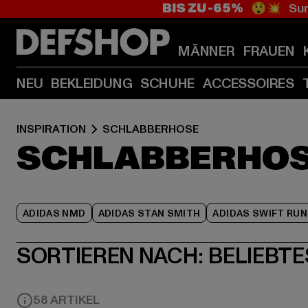
BIS ZU -65%
😲💥 Sum
MÄNNER
FRAUEN
NEU
BEKLEIDUNG
SCHUHE
ACCESSOIRES
INSPIRATION
SCHLABBERHOSE
SCHLABBERHO
ADIDAS NMD
ADIDAS STAN SMITH
ADIDAS SWIFT RUN
SORTIEREN NACH:
BELIEBTE
58 ARTIKEL