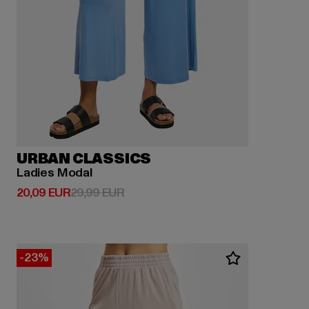
URBAN CLASSICS
Ladies Modal
Derzeitiger Preis: 20,09 EUR
Aktionspreis: 29,99 EUR
20,09 EUR
29,99 EUR
-23%