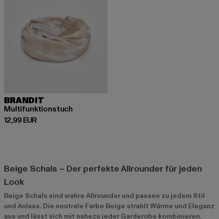
BRANDIT
Multifunktionstuch
Derzeitiger Preis: 12,99 EUR
12,99 EUR
Beige Schals – Der perfekte Allrounder für jeden
Look
Beige Schals sind wahre Allrounder und passen zu jedem Stil
und Anlass. Die neutrale Farbe Beige strahlt Wärme und Eleganz
aus und lässt sich mit nahezu jeder Garderobe kombinieren.