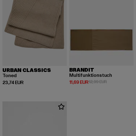
BRANDIT
URBAN CLASSICS
Multifunktionstuch
Toned
Derzeitiger Preis: 11,69 EUR
Aktionspreis: 1
11,69 EUR
12,99 EUR
Derzeitiger Preis: 23,74 EUR
23,74 EUR