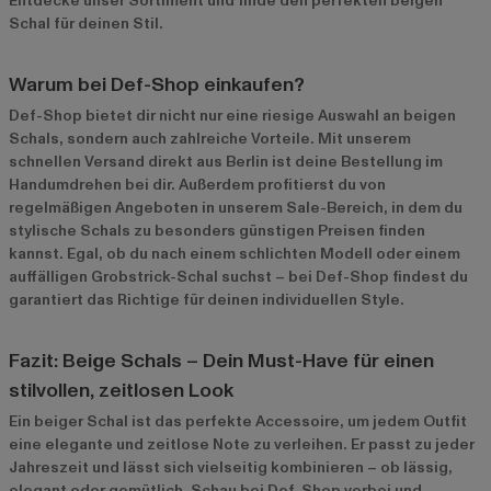
Entdecke unser Sortiment und finde den perfekten beigen
Schal für deinen Stil.
Warum bei Def-Shop einkaufen?
Def-Shop bietet dir nicht nur eine riesige Auswahl an beigen
Schals, sondern auch zahlreiche Vorteile. Mit unserem
schnellen Versand direkt aus Berlin ist deine Bestellung im
Handumdrehen bei dir. Außerdem profitierst du von
regelmäßigen Angeboten in unserem
Sale-Bereich
, in dem du
stylische Schals zu besonders günstigen Preisen finden
kannst. Egal, ob du nach einem schlichten Modell oder einem
auffälligen Grobstrick-Schal suchst – bei Def-Shop findest du
garantiert das Richtige für deinen individuellen Style.
Fazit: Beige Schals – Dein Must-Have für einen
stilvollen, zeitlosen Look
Ein beiger Schal ist das perfekte Accessoire, um jedem Outfit
eine elegante und zeitlose Note zu verleihen. Er passt zu jeder
Jahreszeit und lässt sich vielseitig kombinieren – ob lässig,
elegant oder gemütlich. Schau bei Def-Shop vorbei und