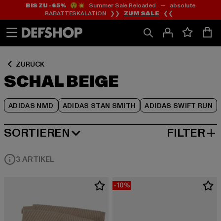
BIS ZU -65%
😲💥 Summer Sale Reloaded — absolute
Zum
Zum
Zum
RABATTESKALATION ❯❯
ZUM SALE
❮❮
Inhalt
Fußzeile
Produktraster
springen
springen
springen
ZURÜCK
SCHAL BEIGE
ADIDAS NMD
ADIDAS STAN SMITH
ADIDAS SWIFT RUN
SORTIEREN
FILTER
BELIEBTESTE
3 ARTIKEL
-10%