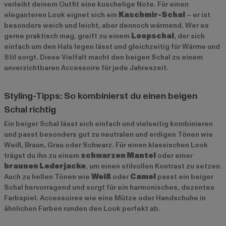
verleiht deinem Outfit eine kuschelige Note. Für einen
eleganteren Look eignet sich ein
Kaschmir-Schal
– er ist
besonders weich und leicht, aber dennoch wärmend. Wer es
gerne praktisch mag, greift zu einem
Loopschal
, der sich
einfach um den Hals legen lässt und gleichzeitig für Wärme und
Stil sorgt. Diese Vielfalt macht den beigen Schal zu einem
unverzichtbaren Accessoire für jede Jahreszeit.
Styling-Tipps: So kombinierst du einen beigen
Schal richtig
Ein beiger Schal lässt sich einfach und vielseitig kombinieren
und passt besonders gut zu neutralen und erdigen Tönen wie
Weiß, Braun, Grau oder Schwarz. Für einen klassischen Look
trägst du ihn zu einem
schwarzen Mantel
oder einer
braunen Lederjacke
, um einen stilvollen Kontrast zu setzen.
Auch zu hellen Tönen wie
Weiß
oder
Camel
passt ein beiger
Schal hervorragend und sorgt für ein harmonisches, dezentes
Farbspiel. Accessoires wie eine Mütze oder Handschuhe in
ähnlichen Farben runden den Look perfekt ab.