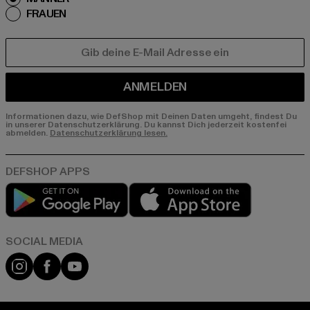
FRAUEN
E-MAIL
ANMELDEN
Informationen dazu, wie DefShop mit Deinen Daten umgeht, findest Du
in unserer Datenschutzerklärung. Du kannst Dich jederzeit kostenfei
abmelden.
Datenschutzerklärung lesen.
Play market
App store
Instagram
Facebook
YouTube