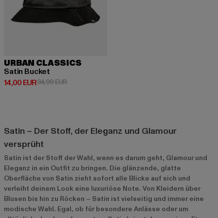
URBAN CLASSICS
Satin Bucket
Derzeitiger Preis: 14,00 EUR
Aktionspreis: 34,99 EUR
14,00 EUR
34,99 EUR
Satin – Der Stoff, der Eleganz und Glamour
versprüht
Satin ist der Stoff der Wahl, wenn es darum geht, Glamour und
Eleganz in ein Outfit zu bringen. Die glänzende, glatte
Oberfläche von Satin zieht sofort alle Blicke auf sich und
verleiht deinem Look eine luxuriöse Note. Von Kleidern über
Blusen bis hin zu Röcken – Satin ist vielseitig und immer eine
modische Wahl. Egal, ob für besondere Anlässe oder um