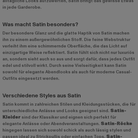
alltägliche Looks aufzuwerten, Satin bringt das gewisse Etwas
in jede Garderobe.
Was macht Satin besonders?
Der besondere Glanz und die glatte Haptik von Satin machen
ihn zu einem außergewöhnlichen Stoff. Die feine Webstruktur
verleiht ihm eine schimmernde Oberfläche, die das Licht auf
einzigartige Weise reflektiert. Satin fühlt sich nicht nur luxuriös
an, sondern sieht auch so aus und sorgt dafür, dass jedes Outfit
edel und stilvoll wirkt. Durch seine Vielseitigkeit kann Satin
sowohl für elegante Abendlooks als auch für moderne Casual-
Outfits eingesetzt werden.
Verschiedene Styles aus Satin
Satin kommt in zahlreichen Stilen und Kleidungsstücken, die für
unterschiedliche Anlässe und Looks geeignet sind.
Satin-
Kleider
sind der Klassiker und eignen sich perfekt für
elegante Anlässe oder Abendveranstaltungen.
Satin-Röcke
hingegen lassen sich sowohl schick als auch lässig stylen und
passen ideal zu Strickpullis oder einfachen Tops.
Satin-