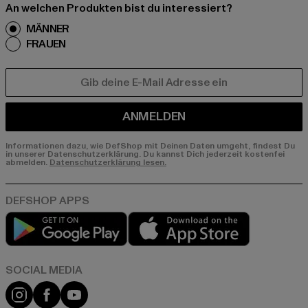
An welchen Produkten bist du interessiert?
MÄNNER
FRAUEN
E-MAIL
ANMELDEN
Informationen dazu, wie DefShop mit Deinen Daten umgeht, findest Du
in unserer Datenschutzerklärung. Du kannst Dich jederzeit kostenfei
abmelden.
Datenschutzerklärung lesen.
Play market
App store
Instagram
Facebook
YouTube