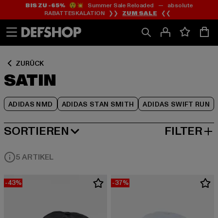
BIS ZU -65%
😲💥 Summer Sale Reloaded — absolute
Zum
Zum
Zum
RABATTESKALATION ❯❯
ZUM SALE
❮❮
Inhalt
Fußzeile
Produktraster
springen
springen
springen
ZURÜCK
SATIN
ADIDAS NMD
ADIDAS STAN SMITH
ADIDAS SWIFT RUN
SORTIEREN
FILTER
BELIEBTESTE
5 ARTIKEL
-43%
-37%