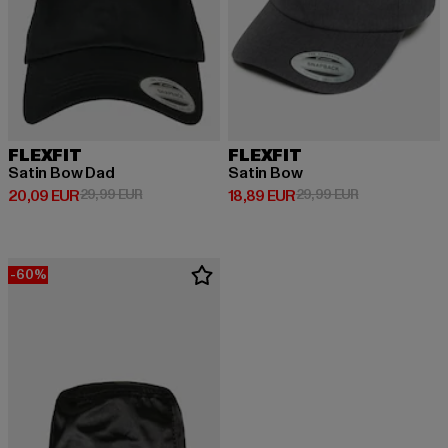
FLEXFIT
FLEXFIT
Satin Bow Dad
Satin Bow
Derzeitiger Preis: 20,09 EUR
Aktionspreis: 29,99 EUR
Derzeitiger Preis: 18,89 EUR
Aktionspreis: 
20,09 EUR
29,99 EUR
18,89 EUR
29,99 EUR
-60%