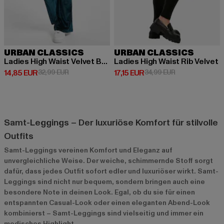
URBAN CLASSICS
URBAN CLASSICS
Ladies High Waist Velvet Boot Cut
Ladies High Waist Rib Velvet
Derzeitiger Preis: 14,85 EUR
Aktionspreis: 32,99 EUR
Derzeitiger Preis: 17,15 EUR
Aktionspreis: 3
14,85 EUR
32,99 EUR
17,15 EUR
34,99 EUR
Samt-Leggings – Der luxuriöse Komfort für stilvolle
Outfits
Samt-Leggings vereinen Komfort und Eleganz auf
unvergleichliche Weise. Der weiche, schimmernde Stoff sorgt
dafür, dass jedes Outfit sofort edler und luxuriöser wirkt. Samt-
Leggings sind nicht nur bequem, sondern bringen auch eine
besondere Note in deinen Look. Egal, ob du sie für einen
entspannten Casual-Look oder einen eleganten Abend-Look
kombinierst – Samt-Leggings sind vielseitig und immer ein
modisches Highlight.