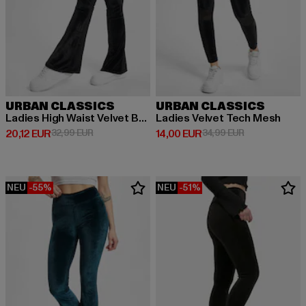
URBAN CLASSICS
URBAN CLASSICS
Ladies High Waist Velvet Boot Cut
Ladies Velvet Tech Mesh
Derzeitiger Preis: 20,12 EUR
Aktionspreis: 32,99 EUR
Derzeitiger Preis: 14,00 EUR
Aktionspreis: 
20,12 EUR
32,99 EUR
14,00 EUR
34,99 EUR
NEU
-55%
NEU
-51%