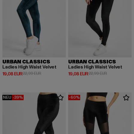
URBAN CLASSICS
URBAN CLASSICS
Ladies High Waist Velvet
Ladies High Waist Velvet
Derzeitiger Preis: 19,08 EUR
Aktionspreis: 22,99 EUR
Derzeitiger Preis: 19,08 EUR
Aktionspreis: 
19,08 EUR
22,99 EUR
19,08 EUR
22,99 EUR
NEU
-39%
-60%