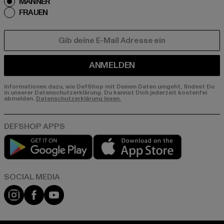
MÄNNER
FRAUEN
E-MAIL
ANMELDEN
Informationen dazu, wie DefShop mit Deinen Daten umgeht, findest Du
in unserer Datenschutzerklärung. Du kannst Dich jederzeit kostenfei
abmelden.
Datenschutzerklärung lesen.
Play market
App store
Instagram
Facebook
YouTube