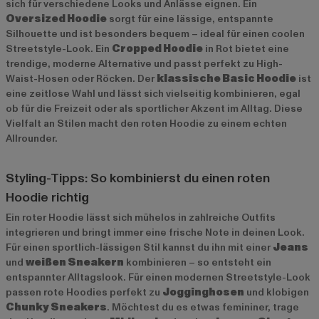
sich für verschiedene Looks und Anlässe eignen. Ein
Oversized Hoodie
sorgt für eine lässige, entspannte
Silhouette und ist besonders bequem – ideal für einen coolen
Streetstyle-Look. Ein
Cropped Hoodie
in Rot bietet eine
trendige, moderne Alternative und passt perfekt zu High-
Waist-Hosen oder Röcken. Der
klassische Basic Hoodie
ist
eine zeitlose Wahl und lässt sich vielseitig kombinieren, egal
ob für die Freizeit oder als sportlicher Akzent im Alltag. Diese
Vielfalt an Stilen macht den roten Hoodie zu einem echten
Allrounder.
Styling-Tipps: So kombinierst du einen roten
Hoodie richtig
Ein roter Hoodie lässt sich mühelos in zahlreiche Outfits
integrieren und bringt immer eine frische Note in deinen Look.
Für einen sportlich-lässigen Stil kannst du ihn mit einer
Jeans
und
weißen Sneakern
kombinieren – so entsteht ein
entspannter Alltagslook. Für einen modernen Streetstyle-Look
passen rote Hoodies perfekt zu
Jogginghosen
und klobigen
Chunky Sneakers
. Möchtest du es etwas femininer, trage