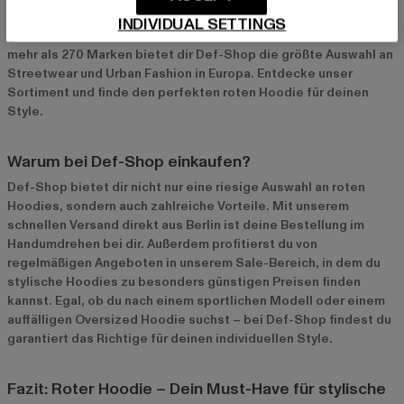
perfekte Auswahl für dich. Zu den beliebtesten Marken
INDIVIDUAL SETTINGS
gehören
DEF
,
Nike
und
Adidas
. Mit über 22.500 Artikeln und
mehr als 270 Marken bietet dir Def-Shop die größte Auswahl an
Streetwear und Urban Fashion in Europa. Entdecke unser
Sortiment und finde den perfekten roten Hoodie für deinen
Style.
Warum bei Def-Shop einkaufen?
Def-Shop bietet dir nicht nur eine riesige Auswahl an roten
Hoodies, sondern auch zahlreiche Vorteile. Mit unserem
schnellen Versand direkt aus Berlin ist deine Bestellung im
Handumdrehen bei dir. Außerdem profitierst du von
regelmäßigen Angeboten in unserem
Sale-Bereich
, in dem du
stylische Hoodies zu besonders günstigen Preisen finden
kannst. Egal, ob du nach einem sportlichen Modell oder einem
auffälligen Oversized Hoodie suchst – bei Def-Shop findest du
garantiert das Richtige für deinen individuellen Style.
Fazit: Roter Hoodie – Dein Must-Have für stylische