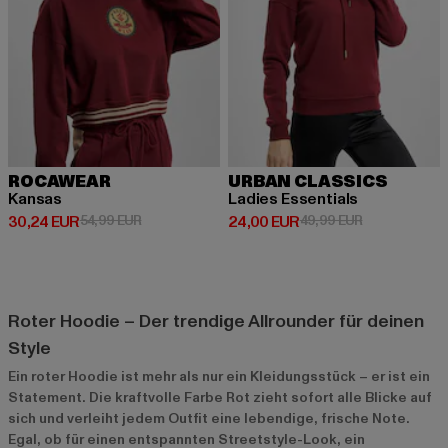
ROCAWEAR
URBAN CLASSICS
Kansas
Ladies Essentials
Derzeitiger Preis: 30,24 EUR
Aktionspreis: 54,99 EUR
Derzeitiger Preis: 24,00 EUR
Aktionspreis:
30,24 EUR
54,99 EUR
24,00 EUR
49,99 EUR
Roter Hoodie – Der trendige Allrounder für deinen
Style
Ein roter Hoodie ist mehr als nur ein Kleidungsstück – er ist ein
Statement. Die kraftvolle Farbe Rot zieht sofort alle Blicke auf
sich und verleiht jedem Outfit eine lebendige, frische Note.
Egal, ob für einen entspannten Streetstyle-Look, ein