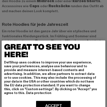
den Hoodie zu einem
Midirock
oder einer
kurzen Shorts
.
Accessoires wie
Caps
oder
Rucksäcke
runden das Outfit ab
und machen deinen Look komplett.
Rote Hoodies für jede Jahreszeit
Ein roter Hoodie ist das ganze Jahr über ein stylisches und
funktionales Kleidungsstück. Im Frühling und Sommer sind
leichte Hoodies aus
Baumwolle
oder
Mischgewebe
ideal,
GREAT TO SEE YOU
da sie atmungsaktiv sind und sich angenehm tragen lassen. Für
den Herbst und Winter sind
Fleece-Hoodies
die perfekte
HERE!
Wahl – sie halten dich warm und sorgen für ein gemütliches
Gefühl an kalten Tagen. Kombiniert mit einer Jacke oder einem
DefShop uses cookies to improve your use experience,
save your preferences, analyse use behaviour and to
Mantel bleibt der Hoodie auch bei kühleren Temperaturen ein
provide and measure interest-based contents and
echter Hingucker.
advertising. In addition, we allow partners to extract data
or to use cookies. This may also include the processing of
your data in the USA or other countries which do not have
Rote Hoodies bei Def-Shop
the EU data protection standard. If you want to change
this, click on "Custom settings". By clicking on "Accept" you
Bei
Def-Shop
findest du eine große Auswahl an roten Hoodies
agree to this.
Data protection
in verschiedenen Stilen und Materialien. Egal, ob du nach einem
Oversized Hoodie, einem trendigen Cropped Modell oder
ACCEPT
einem klassischen Basic Hoodie suchst – wir haben die