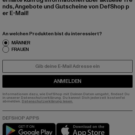
erhalte künftig Informationen über aktuelle Tre
nds, Angebote und Gutscheine von DefShop p
er E-Mail!
An welchen Produkten bist du interessiert?
MÄNNER
FRAUEN
E-MAIL
ANMELDEN
Informationen dazu, wie DefShop mit Deinen Daten umgeht, findest Du
in unserer Datenschutzerklärung. Du kannst Dich jederzeit kostenfei
abmelden.
Datenschutzerklärung lesen.
Play market
App store