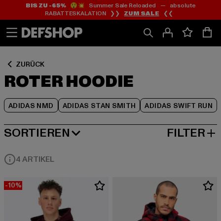
BIS ZU -65%
😲💥 Summer Sale Reloaded — absolute
Zum
Zum
Zum
RABATTESKALATION ❯❯
ZUM SALE
❮❮
Inhalt
Fußzeile
Produktraster
springen
springen
springen
ZURÜCK
ROTER HOODIE
ADIDAS NMD
ADIDAS STAN SMITH
ADIDAS SWIFT RUN
SORTIEREN
FILTER
BELIEBTESTE
4 ARTIKEL
-10%