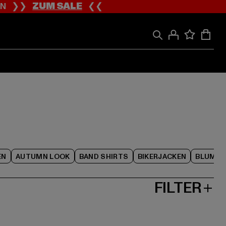
ION ❯❯
ZUM SALE
❮❮
EN
AUTUMN LOOK
BAND SHIRTS
BIKERJACKEN
BLUME
FILTER