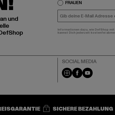
N!
FRAUEN
E-MAIL
 an und
elle
Informationen dazu, wie DefShop mit 
 DefShop
kannst Dich jederzeit kostenfei abme
e
Instagram
Facebook
YouTube
REISGARANTIE
SICHERE BEZAHLUNG