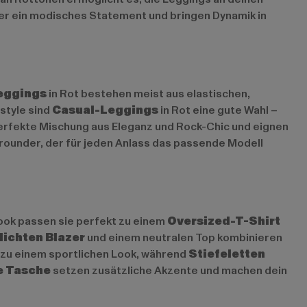
mer ein modisches Statement und bringen Dynamik in
eggings
in Rot bestehen meist aus elastischen,
tstyle sind
Casual-Leggings
in Rot eine gute Wahl –
erfekte Mischung aus Eleganz und Rock-Chic und eignen
lrounder, der für jeden Anlass das passende Modell
Look passen sie perfekt zu einem
Oversized-T-Shirt
lichten Blazer
und einem neutralen Top kombinieren
zu einem sportlichen Look, während
Stiefeletten
e Tasche
setzen zusätzliche Akzente und machen dein