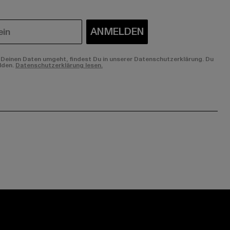
ANMELDEN
Deinen Daten umgeht, findest Du in unserer Datenschutzerklärung. Du
lden.
Datenschutzerklärung lesen.