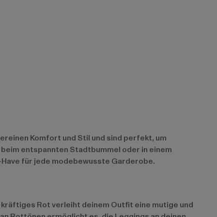
vereinen Komfort und Stil und sind perfekt, um
dio, beim entspannten Stadtbummel oder in einem
ust-Have für jede modebewusste Garderobe.
 kräftiges Rot verleiht deinem Outfit eine mutige und
 an Rottönen ermöglicht es, die Leggings an deinen