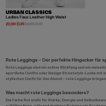
URBAN CLASSICS
Ladies Faux Leather High Waist
Derzeitiger Preis: 20,99 EUR
Aktionspreis: 34,99 EUR
20,99 EUR
34,99 EUR
Rote Leggings – Der perfekte Hingucker für 
Rote Leggings sind ein echter Blickfang und ein vielsei
sportliche Outfits oder lässige Streetstyle-Looks mit 
stylischen Outfit für den Abend – rote Leggings bringe
Was macht rote Leggings besonders?
Die Farbe Rot steht für Stärke, Energie und Selbstbewus
auffällige Note, während dunklere Rottöne wie Bordeaux