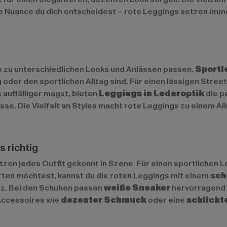
lche Nuance du dich entscheidest – rote Leggings setzen im
ie zu unterschiedlichen Looks und Anlässen passen.
Sportl
 oder den sportlichen Alltag sind. Für einen lässigen Stree
 auffälliger magst, bieten
Leggings in Lederoptik
die p
e. Die Vielfalt an Styles macht rote Leggings zu einem Al
s richtig
tzen jedes Outfit gekonnt in Szene. Für einen sportlichen 
rten möchtest, kannst du die roten Leggings mit einem
sch
ganz. Bei den Schuhen passen
weiße Sneaker
hervorragend 
Accessoires wie
dezenter Schmuck
oder eine
schlicht