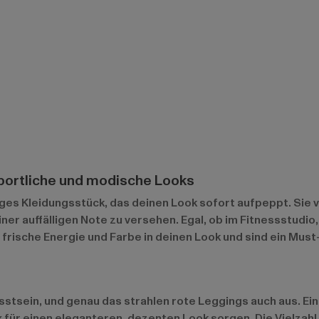
sportliche und modische Looks
tiges Kleidungsstück, das deinen Look sofort aufpeppt. Sie 
einer auffälligen Note zu versehen. Egal, ob im Fitnessstu
n frische Energie und Farbe in deinen Look und sind ein M
stsein, und genau das strahlen rote Leggings auch aus. Ein
 für einen eleganteren, dezenten Look sorgen. Die Vielzahl