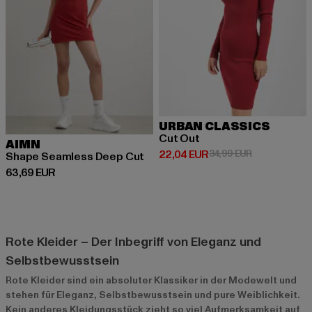
URBAN CLASSICS
Cut Out
AIMN
Derzeitiger Preis: 22,04 EUR
Aktionspreis:
22,04 EUR
34,99 EUR
Shape Seamless Deep Cut
Derzeitiger Preis: 63,69 EUR
63,69 EUR
Rote Kleider – Der Inbegriff von Eleganz und
Selbstbewusstsein
Rote Kleider sind ein absoluter Klassiker in der Modewelt und
stehen für Eleganz, Selbstbewusstsein und pure Weiblichkeit.
Kein anderes Kleidungsstück zieht so viel Aufmerksamkeit auf