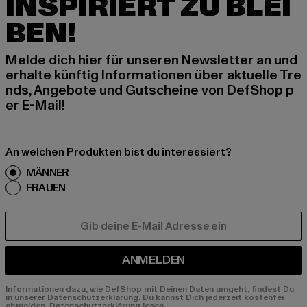
INSPIRIERT ZU BLEI
BEN!
Melde dich hier für unseren Newsletter an und
erhalte künftig Informationen über aktuelle Tre
nds, Angebote und Gutscheine von DefShop p
er E-Mail!
An welchen Produkten bist du interessiert?
MÄNNER
FRAUEN
E-MAIL
ANMELDEN
Informationen dazu, wie DefShop mit Deinen Daten umgeht, findest Du
in unserer Datenschutzerklärung. Du kannst Dich jederzeit kostenfei
abmelden.
Datenschutzerklärung lesen.