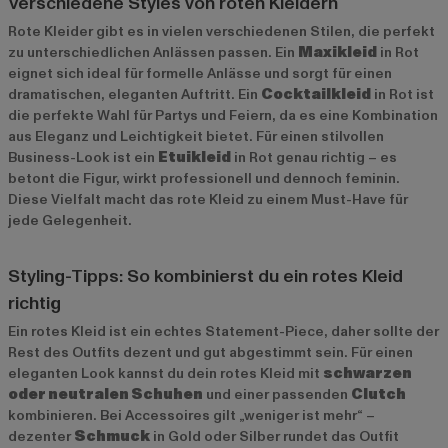
Verschiedene Styles von roten Kleidern
Rote Kleider gibt es in vielen verschiedenen Stilen, die perfekt
zu unterschiedlichen Anlässen passen. Ein
Maxikleid
in Rot
eignet sich ideal für formelle Anlässe und sorgt für einen
dramatischen, eleganten Auftritt. Ein
Cocktailkleid
in Rot ist
die perfekte Wahl für Partys und Feiern, da es eine Kombination
aus Eleganz und Leichtigkeit bietet. Für einen stilvollen
Business-Look ist ein
Etuikleid
in Rot genau richtig – es
betont die Figur, wirkt professionell und dennoch feminin.
Diese Vielfalt macht das rote Kleid zu einem Must-Have für
jede Gelegenheit.
Styling-Tipps: So kombinierst du ein rotes Kleid
richtig
Ein rotes Kleid ist ein echtes Statement-Piece, daher sollte der
Rest des Outfits dezent und gut abgestimmt sein. Für einen
eleganten Look kannst du dein rotes Kleid mit
schwarzen
oder neutralen Schuhen
und einer passenden
Clutch
kombinieren. Bei Accessoires gilt „weniger ist mehr“ –
dezenter
Schmuck
in Gold oder Silber rundet das Outfit